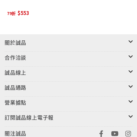
義縣境內的閩南話每一個鄉鎮找一個發音人做調查，先
$553
79折
確定每一個鄉鎮的音系，這個部分可以作為繪製方言地
圖的依據。
另外也做了嘉義市和東石鄉兩個地方生活語彙的收集。
關於誠品
調查時間從2005年4月到2007年的6月。這部分的語料收
集是洪惟仁(2004)所沒有的。客家話的方言點因為分得
合作洽談
比較散，所以只有找到幾個零星的點來調查。在2001年
的4月，我曾帶領我的學生曾慧敏做過中埔鄉裕民村「海
誠品線上
四話」的調查，收集了4000多條的生活語彙。另外我們
也調查了和睦村的「四海話」生活語彙。從我們所調查
誠品通路
的語料來看嘉義境內的客家話就是混合「四縣腔」和
「海陸腔」的「四海話」。 方言志的任務是記載調查當
營業據點
地的語言現狀。主要是記錄閩南話和客家話的分佈、語
訂閱誠品線上電子報
音和詞彙的內部差異以及語法特點。
所以在編纂上必須有以下的特別要求：
關注誠品
一、對現在的語言做出合乎事實的描寫。之前顏子清、