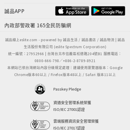
蔡水震(1980)所編纂的《嘉義縣志．人民志語言篇》，
誠品APP
完全沒有實地的調查，敷衍成篇，所以沒有參考的價
值。因此現在要編寫方言志得要靠大量的實地調查來積
內政部警政署
165全民防騙網
累資料。
二、一定要以國際音標標音。因為通用的漢字本身無法
誠品線上eslite.com - powered by 誠品生活 / 誠品書店 / 誠品物流 | 誠品
表現方言特點，只有用國際音標來標音才能明確的描
生活股份有限公司 (eslite Spectrum Corporation)
寫。如果用了其他替代音標，還是得通過國際音標的對
統一編號：27952966 | 台灣台北市信義區松德路204號B1 服務電話：
照才能瞭解，這樣會造成閱讀者的困擾。
0800-666-798／+886-2-8789-8921
三、參與編寫的人必須以具有語言學素養的研究人員為
本網站已依台灣網站內容分級規定處理｜建議使用瀏覽器版本：Google
主，這樣才能從事方言調查，也才能做出言而有據的論
Chrome版本60以上 / Firefox版本48以上 / Safari 版本11以上
斷。四、要有充裕的時間，不能急就章、趕進度。
Passkey Pledge
從上面的要求來看，《嘉義縣方言志》的編寫除了時間
上的急迫之外，其他部分還是合宜的。能夠參與編寫方
資通安全管理系統榮獲
言志，我認為那是一項值得做的事業，然而首先得將世
ISO/IEC 27001認證
俗功利的觀念漠視與否定。方言調查的勞動對我來說就
雲端服務資訊安全管理榮獲
是一個永無休止的折磨，就像：「西席夫斯得罪了神，
ISO/IEC 27017認證