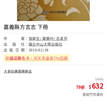
嘉義縣方言志 下冊
作
者：
張屏生/ 蕭藤村/ 呂茗芬
出
版
社：
國立中山大學出版社
出
版
日
期：
2010/02/28
刷
誠品聯名卡
，天天享最高7%回饋
大量採購團購專區
800
632
79
查詢門市庫存