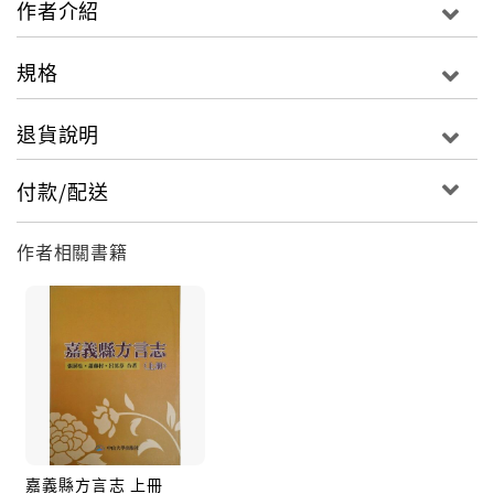
作者介紹
待。雖然我們已經很習慣被人當作惡徒的懷疑，但是這
種感覺總還是不好的。「不討好」是因為這種學術報告
規格
很冷門，不容易引起一般讀者的興趣，所以編好之後，
大概也不太會有人去閱讀，無法立即獲得善意的迴響。
退貨說明
我會參與《嘉義縣方言志》的編纂工作，其實都是生命
付款/配送
中的偶然。我從1990年開始從事台灣漢語方言的調查工
作，除了花蓮、新竹和嘉義之外，台灣每一個縣都曾調
作者相關書籍
查過。為了彌補這個缺憾，在2005年4月我到嘉義調查
方言。
當時我只是想找一個嘉義比較有代表性的方言來調查，
整理出一本生活語彙，以便日後做比較研究所用。之後
蕭藤村老師要編纂《嘉義縣方言志》，蕭老師認為語音
和詞彙的相關調查，我已經做了一部分，就邀我加入一
起擔任編寫的工作。我們參考了洪惟仁(2004)《續修台
嘉義縣方言志 上冊
北縣志．卷三住民志．第二篇漢人語言》的作法，把嘉