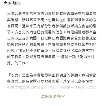
內容簡介
早年台灣各地的方言志因為缺乏有語言學研究的學者參
與編纂，所以質量不高，也無法從中瞭解到該地區的方
言概況。近年來已有部分學者參與部分鄉鎮方言志的編
寫，方言志的內容已有顯著的改善。每個編纂者都有自
己預期設想的意圖，但是這些意圖難免會受到經費或是
規模的限制而顧此失彼，常讓閱讀者想要查找某些相關
內容，卻又找不到的窘境。所以要參與《編寫方言志》
的工作者，都得要有思想準備 — 這是一項「吃力不討
好」的工作。
「吃力」是因為得實地從事田野調查的勞動，這項勞動
在身體上的疲累還可以勉強忍受，甚至可以毫不在意。
但是要找尋妥適的發音合作人，那就是一件很令人煩心
的事。因為目前的社會型態，讓人與人之間的相處變得
展開看更多
非常的緊張，不容易取得他人的信賴，在沒有完全充分
理解的情況下，我們會經常遭受到受訪者不友善的對