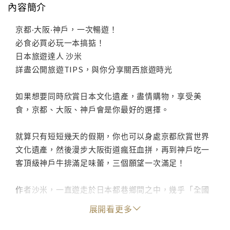
內容簡介
京都‧大阪‧神戶，一次暢遊！
必食必買必玩一本搞掂！
日本旅遊達人 沙米
詳盡公開旅遊TIPS，與你分享關西旅遊時光
如果想要同時欣賞日本文化遺產，盡情購物，享受美
食，京都、大阪、神戶會是你最好的選擇。
就算只有短短幾天的假期，你也可以身處京都欣賞世界
文化遺產，然後漫步大阪街道瘋狂血拼，再到神戶吃一
客頂級神戶牛排滿足味蕾，三個願望一次滿足！
作者沙米，一直遊走於日本都巷鄉間之中，幾乎「全國
制霸」，把著名景點都玩通透。沙米在書中深入尋訪每
展開看更多
個景點與店家，把它們背後的故事娓娓道來，帶你重新
認識京都、大阪和神戶的另一面。