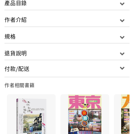
產品目錄
本書專題深入介紹：
作者介紹
大阪注目新商場－EXPOCITY｜USJ環球影城全攻略｜
日本三大祭－天神祭｜京都年度盛事－祇園祭｜日本化
規格
妝護膚品特集｜京都七大特色民宿｜京都庶民市場－錦
市場｜一日動漫主題之旅
退貨說明
沙米同時公開關西旅行的私房TIPS，
付款/配送
讓你也可成為一個真正旅遊達人！
作者相關書籍