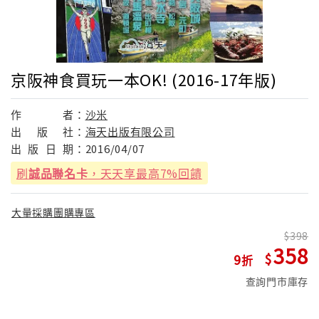
京阪神食買玩一本OK! (2016-17年版)
作
者：
沙米
出
版
社：
海天出版有限公司
出
版
日
期：
2016/04/07
刷
誠品聯名卡
，天天享最高7%回饋
大量採購團購專區
398
358
9
查詢門市庫存