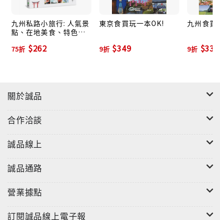
九州私路小旅行: 人氣景
東京食買玩一本OK!
九州食買玩
點、在地美食、特色溫
泉、觀光列車的精選行
$262
$349
$331
75折
9折
9折
程X深度漫遊
關於誠品
合作洽談
誠品線上
誠品通路
營業據點
訂閱誠品線上電子報