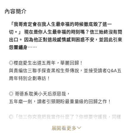
內容簡介
「我哥肯定會在我人生最幸福的時候徹底毀了這一
切。」 現在是你人生最幸福的時刻嗎？信三始終沒有問
出口。 因為他正對這段感情感到困惑不安，並因此引來
怨靈纏身……
◎櫻庭愛生出道五周年，華麗回歸！
與責編信三聯手探查黑棺生祭傳說，並接受讀者Q&A五
周年特別企劃專訪！
◎ 哥德系耽美小天后原惡哉，
五年磨一劍，讀者引頸期盼最重量級的回歸之作！
◎「信三你究竟把我當作什麼了？你想要守護我，同樣
的，我也想保護你。」
展開看更多
那是因為他想著，如果能發生意外讓他沒留下道別的言