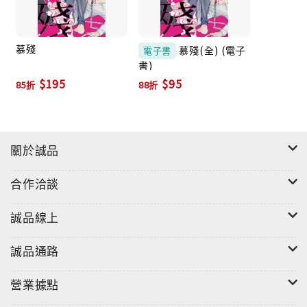
沒拯救到地球……」
其實，自從兩人交往後，信三早就知道，兩人中會反覆
慕殘
慕殘(全) (電子
電子書
探求愛情是否存在、想被別人需要、對感情貪得無厭的
書)
$195
$95
人，一直是他。這段感情就像蜘蛛與蝴蝶般危險迷離，
85折
88折
但信三仍想和這個人共度一生。 抱著對感情的不安感，
信三打聽到能成為櫻庭寫作題材的黑棺生祭傳說，結果
反而讓他被一連串的靈異事件糾纏，耳邊不時傳來少女
關於誠品
的哭聲或笑聲、窗外出現像蜘蛛爬行的少女，甚至還看
到過世七年的父親身影……不堪其擾的信三只好放下奇
合作洽談
怪的自尊，傳簡訊給櫻庭愛生：我遇到一些奇怪的事，
你是否能回來幫我？
誠品線上
連夜趕回來的櫻庭愛生開始和信三聯手展開調查，一切
誠品通路
線索指向有活人生祭習俗的黑眷村，於是兩人決定前往
一探究竟。結果抵達的當天，旅館的房間就莫名出現散
營業據點
落一地的黑月花瓣、一口半開的小黑棺，裡面還有一張