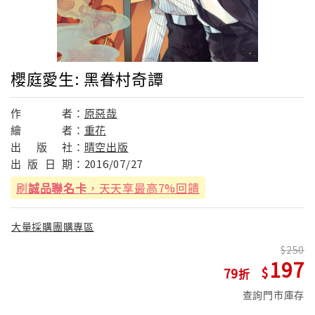
櫻庭愛生: 黑眷村奇譚
作
者：
原惡哉
繪
者：
重花
出
版
社：
晴空出版
出
版
日
期：
2016/07/27
刷
誠品聯名卡
，天天享最高7%回饋
大量採購團購專區
250
197
79
查詢門市庫存