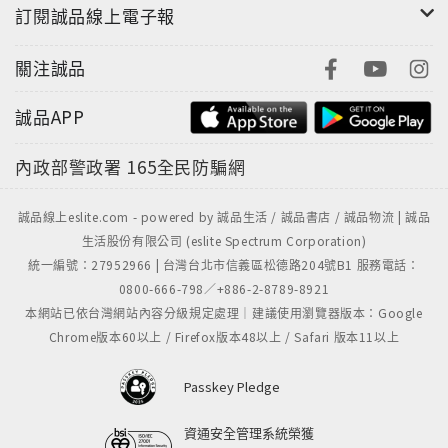
信三父親的照片……
訂閱誠品線上電子報
我要你牢牢記得我。 讓所有人都知道我對你的執著有多
深。只要是有關你的事，無論多渺小我都想知道。 不管
關注誠品
發生什麼事，我們一起面對。
－－愛我。
誠品APP
內政部警政署
165全民防騙網
◎延伸閱讀
華文小說專賣店開張囉， 最強作繪者陣容歡迎光臨！ 帶
你品嘗愛情中的萌點與笑點！
誠品線上eslite.com - powered by 誠品生活 / 誠品書店 / 誠品物流 | 誠品
生活股份有限公司 (eslite Spectrum Corporation)
‧晴空萬里部落格：http://sky.ryefield.com.tw
統一編號：27952966 | 台灣台北市信義區松德路204號B1 服務電話：
0800-666-798／+886-2-8789-8921
本網站已依台灣網站內容分級規定處理｜建議使用瀏覽器版本：Google
Chrome版本60以上 / Firefox版本48以上 / Safari 版本11以上
Passkey Pledge
資通安全管理系統榮獲