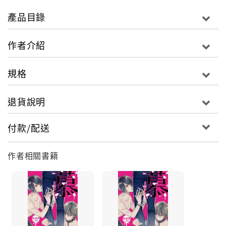
語就離開櫻庭愛生，將會是兩人最理想的結局。但這趟
產品目錄
黑眷村之行後，他卻想……
作者介紹
「將我一個人留下獨自去旅行這麼久，你的心裡難道一
點罪惡感也沒有？」
規格
「說吧，想要我怎麼賠罪？」
「看你誠意。」
退貨說明
「用身體把你這幾天的空虛填滿，應該夠誠意了吧。」
付款/配送
成為獵奇耽美小說作家櫻庭愛生的編輯後，信三不斷想
從他的作品裡更加理解這個人，卻發現終究無法窺見他
作者相關書籍
的內心，櫻庭愛生甚至撇下他獨自去東北部亂葬崗取
材，讓「獨守空閨」的信三突然覺得寂寞不安，不禁想
到朋友對櫻庭愛生的評價：「難怪他有本錢跟理性穩重
的你展開攻防戰，一些個性特別糟糕的人很喜歡幹些任
性事來試探情人的反應，全是因為不這麼做就無法確定
自己有沒有被人好好疼愛，愛上這種人就當作你上輩子