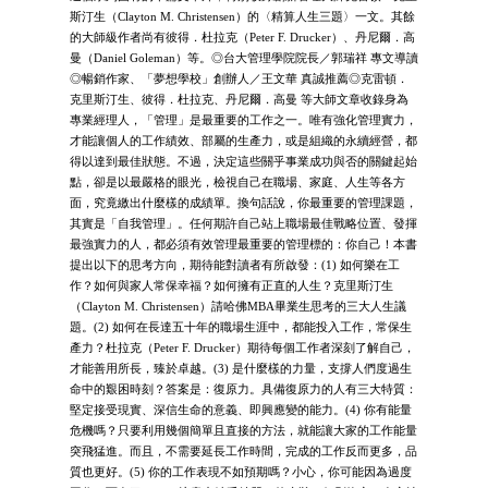
斯汀生（Clayton M. Christensen）的〈精算人生三題〉一文。其餘
的大師級作者尚有彼得．杜拉克（Peter F. Drucker）、丹尼爾．高
曼（Daniel Goleman）等。◎台大管理學院院長／郭瑞祥 專文導讀
◎暢銷作家、「夢想學校」創辦人／王文華 真誠推薦◎克雷頓．
克里斯汀生、彼得．杜拉克、丹尼爾．高曼 等大師文章收錄身為
專業經理人，「管理」是最重要的工作之一。唯有強化管理實力，
才能讓個人的工作績效、部屬的生產力，或是組織的永續經營，都
得以達到最佳狀態。不過，決定這些關乎事業成功與否的關鍵起始
點，卻是以最嚴格的眼光，檢視自己在職場、家庭、人生等各方
面，究竟繳出什麼樣的成績單。換句話說，你最重要的管理課題，
其實是「自我管理」。任何期許自己站上職場最佳戰略位置、發揮
最強實力的人，都必須有效管理最重要的管理標的：你自己！本書
提出以下的思考方向，期待能對讀者有所啟發：(1) 如何樂在工
作？如何與家人常保幸福？如何擁有正直的人生？克里斯汀生
（Clayton M. Christensen）請哈佛MBA畢業生思考的三大人生議
題。(2) 如何在長達五十年的職場生涯中，都能投入工作，常保生
產力？杜拉克（Peter F. Drucker）期待每個工作者深刻了解自己，
才能善用所長，臻於卓越。(3) 是什麼樣的力量，支撐人們度過生
命中的艱困時刻？答案是：復原力。具備復原力的人有三大特質：
堅定接受現實、深信生命的意義、即興應變的能力。(4) 你有能量
危機嗎？只要利用幾個簡單且直接的方法，就能讓大家的工作能量
突飛猛進。而且，不需要延長工作時間，完成的工作反而更多，品
質也更好。(5) 你的工作表現不如預期嗎？小心，你可能因為過度