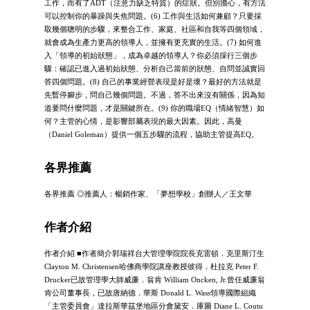
工作，而有了ADT（注意力缺乏特質）的症狀。但別擔心，有方法
可以控制你的暴躁與失焦問題。(6) 工作與生活如何兼顧？只要採
取幾個聰明的步驟，來整合工作、家庭、社區和自我等四個領域，
就會成為生產力更高的領導人，並擁有更充實的生活。(7) 如何進
入「領導的初始狀態」，成為卓越的領導人？你必須採行三個步
驟：確認已進入過初始狀態、分析自己當前的狀態、自問並誠實回
答四個問題。(8) 自己的事業經營表現是好是壞？最好的方法就是
先暫停腳步，問自己幾個問題。不過，答不出來沒有關係，因為知
道要問什麼問題，才是關鍵所在。(9) 你的職場EQ（情緒智慧）如
何？主管的心情，是影響部屬表現的最大因素。因此，高曼
（Daniel Goleman）提供一個五步驟的流程，協助主管提高EQ。
各界推薦
各界推薦 ◎推薦人：暢銷作家、「夢想學校」創辦人／王文華
作者介紹
作者介紹 ■作者簡介郭瑞祥台大管理學院院長克雷頓．克里斯汀生
Clayton M. Christensen哈佛商學院講座教授彼得．杜拉克 Peter F.
Drucker已故管理學大師威廉．翁肯 William Oncken, Jr.曾任威廉翁
肯公司董事長，已故唐納德．華斯 Donald L. Wass領導國際組織
「主管委員會」達拉斯華茲堡地區分會黛安．庫圖 Diane L. Coutu