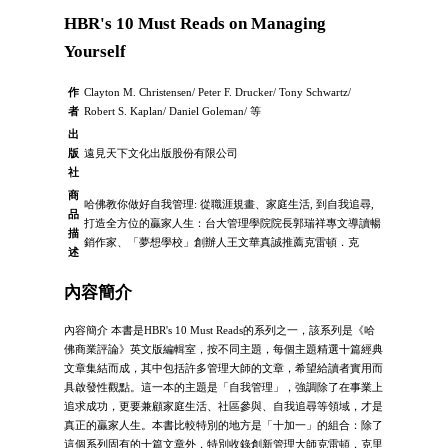
HBR's 10 Must Reads on Managing
Yourself
作
Clayton M. Christensen/ Peter F. Drucker/ Tony Schwartz/
者
Robert S. Kaplan/ Daniel Goleman/ 等
出
版
遠見天下文化出版股份有限公司
社
商
哈佛教你做好自我管理: 從職涯規畫、家庭生活, 到自我追尋,
品
打造全方位的贏家人生：台大管理學院院長郭瑞祥專文導讀暢
描
銷作家、「夢想學校」創辦人王文華真誠推薦克雷頓．克
述
內容簡介
內容簡介 本書是HBR's 10 Must Reads的系列之一，該系列是《哈
佛商業評論》英文版編輯室，按不同主題，每個主題精選十篇經典
文章集結而成，其中包括許多管理大師的文章，希望給讀者實用而
具啟發性觀點。這一本的主題是「自我管理」，強調除了在事業上
追求成功，更要兼顧家庭生活、社區參與、自我追尋等領域，才是
真正的贏家人生。本書比較特別的地方是「十加一」的組合：除了
這個系列固有的十篇文章外，特別收錄創新管理大師克雷頓．克里