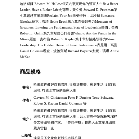
哈洛威爾 Edward M. Hallowell第六章實現你的豐富人生Be a Better
Leader, Have a Richer Life史都華．費立曼 Steward D. Friedman第
七章超越事業顛峰Reclaim Your Job薩曼特拉．戈沙爾 Sumantra
Ghoshal赫克．布琦 Heike Bruch第八章直覺領導力Moments of
Greatness: Entering the Fundamental State of Leadership羅伯．奎恩
Robert E. Quinn第九章幫自己打分數What to Ask the Person in the
Mirror羅伯．克布倫 Robert S. Kaplan第十章好情緒領導力Primal
Leadership: The Hidden Driver of Great Performance丹尼爾．高曼
Daniel Goleman理查．波雅齊斯 Richard Boyatzis安妮．瑪琪 Annie
McKee
商品規格
哈佛教你做好自我管理: 從職涯規畫、家庭生活, 到自我
書名 /
追尋, 打造全方位的贏家人生
Clayton M. Christensen Peter F. Drucker Tony Schwartz
作者 /
Robert S. Kaplan Daniel Goleman 等
哈佛教你做好自我管理: 從職涯規畫、家庭生活, 到自我
追尋, 打造全方位的贏家人生：台大管理學院院長郭瑞祥
簡介 /
專文導讀暢銷作家、「夢想學校」創辦人王文華真誠推
薦克雷頓．克
出版社
遠見天下文化出版股份有限公司