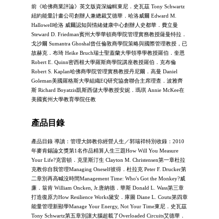
前《哈佛商業評論》英文版資深編輯東尼．史瓦茲 Tony Schwartz
紐約能量計畫公司創辦人兼總裁艾德華．哈洛威爾 Edward M.
Hallowell哈洛 威爾認知與情緒健康中心創辦人史都華．費立曼
Steward D. Friedman賓州大學華頓商學院管理實務教授薩曼特拉．
戈沙爾 Sumantra Ghoshal曾任倫敦商學院策略與國際管理教授，已
故赫克．布琦 Heike Bruch瑞士聖蓋蘭大學領導學教授羅伯．奎恩
Robert E. Quinn密西根大學羅斯商學院講座教授羅伯．克布倫
Robert S. Kaplan哈佛商學院管理實務教授丹尼爾．高曼 Daniel
Goleman美國羅格斯大學組織EQ研究協會聯合主席理查．波雅齊
斯 Richard Boyatzis凱斯西儲大學教授安妮．瑪琪 Annie McKee在
美國賓州大學教育學院任教
產品目錄
產品目錄 導讀：管理大師教你經營人生／郭瑞祥特別收錄：2010
年麥肯錫論文獎第1名作品精算人生三題How Will You Measure
Your Life?克雷頓．克里斯汀生 Clayton M. Christensen第一章杜拉
克教你自我管理Managing Oneself彼得．杜拉克 Peter F. Drucker第
二章別再高喊沒時間Management Time: Who's Got the Monkey?威
廉．翁肯 William Oncken, Jr.唐納德．華斯 Donald L. Wass第三章
打造復原力How Resilience Works黛安．庫圖 Diane L. Coutu第四章
能量管理新顯學Manage Your Energy, Not Your Time東尼．史瓦茲
Tony Schwartz第五章別讓大腦超載了Overloaded Circuits艾德華．