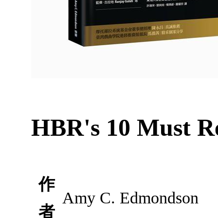
HBR's 10 Must R
作
Amy C. Edmondson
者