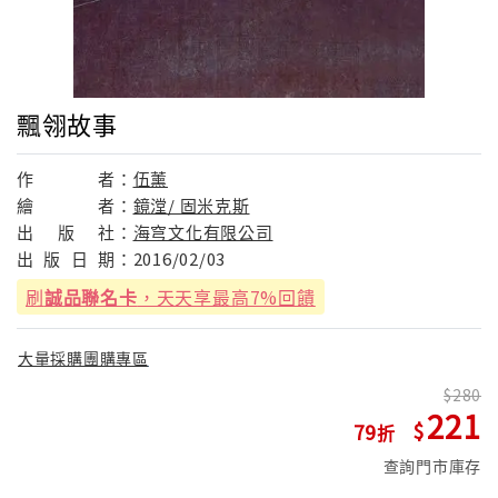
飄翎故事
作
者：
伍薰
繪
者：
鏡漟/ 固米克斯
出
版
社：
海穹文化有限公司
出
版
日
期：
2016/02/03
刷
誠品聯名卡
，天天享最高7%回饋
大量採購團購專區
280
221
79
查詢門市庫存