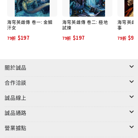
2016年最溫暖浪漫的奇幻故事集
為了保存即將消逝的鳥人傳統文化，鳥人青年旅鴿與夥
海穹英雌傳 卷一: 金鱗
海穹英雌傳 卷二: 極地
海穹英雌傳
汗女
試煉
事
伴們造訪千鏡湖
$197
$197
$94
採集著一個又一個流傳在鳥人世界的傳奇故事
79折
79折
79折
而若有似無的情愫，也逐漸在旅鴿與受訪者之間
悄悄蔓延開來……
楓紅秋葉，對旅鴿而言，
關於誠品
在千鏡湖畔度過的，是什麼樣的一個秋季呢？
合作洽談
讓永世傳頌的小故事，與您一同遊歷這趟奇幻旅程：
誠品線上
「一旦離巢，就形同與過去切斷了所有聯繫；想要追求
嶄新的生活，就必須割捨過去所擁有的。」
誠品通路
一同體會離巢少雛的複雜心路，
重溫離家片刻，心底的千絲萬縷
營業據點
――【第二幕 風翔萬里】