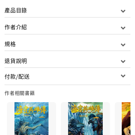
2016年春，奇幻生態作家伍薰，繼《海穹英雌傳》系列
產品目錄
後，
再以浪漫寫實的筆調刻畫出鳥人世界的悠揚自在
作者介紹
請一同乘著想像的羽翼，如風一般追尋不羈的自由與天
空
規格
鳥人一族生態、文化全紀錄
退貨說明
透過八篇獨立短篇、以及旅鴿貫穿所有短篇的旅途
詳盡解析專屬於鳥人的生態、習俗，與文化
付款/配送
星空神話、漂泊旅途、雨林裡的巨都，以及與生俱來的
飛翔本能……
作者相關書籍
邀您共享心田裡的自由，與天空！
超豪華16P彩頁
登場角色彩稿全介紹，帶您輕鬆融入鳥人世界
詳盡附錄重點功略鳥人飛行生理學、種族特色
徹底拓展《海穹英雌傳》世界觀！