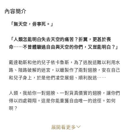
內容簡介
「無天空，毋寧死。」
「人類怎能明白失去天空的痛苦？折翼，更甚於喪
命……不曾體驗過自由與天空的你們，又豈能明白？」
戴達勒斯和他的兒子依卡魯斯，為了逃脫這難以利用水
路、陸路破解的迷宮，以蠟製作了兩對翅膀，安在自己
和兒子身上，於是他們凌空展翅、順利脫逃……
人類，我給你一對翅膀、一對貨真價實的翅膀，讓你們
得以四處翱翔。這是你能重獲自由唯一的途徑。如何
啊？
一同來撰寫神話吧。
展開看更多