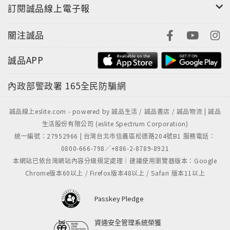
訂閱誠品線上電子報
她始終在等，儘管這形同虛度青春。
但是啊，傻，是不需要理由的；愛一個人，是不需要理
關注誠品
由的……
面對雨季的漂泊者，漫長到幾近永恆的等待
誠品APP
那枚繫在她巢門的飛羽，代表的究竟是？
內政部警政署
165全民防騙網
――【第三幕 雨季的漂泊者】
「難道我們也要跟人類一樣將自己矮化為野蠻、只看血
誠品線上eslite.com - powered by 誠品生活 / 誠品書店 / 誠品物流 | 誠品
生活股份有限公司 (eslite Spectrum Corporation)
統的蒙昧之輩嗎？ 」
統一編號：27952966 | 台灣台北市信義區松德路204號B1 服務電話：
人類與鳥人的混血之子：「雜種」菲爾德，竟膽敢爭取
0800-666-798／+886-2-8789-8921
人類國度的王侯之位！
本網站已依台灣網站內容分級規定處理｜建議使用瀏覽器版本：Google
在那蒙昧、迷信、貪婪、保守的年代
Chrome版本60以上 / Firefox版本48以上 / Safari 版本11以上
如何才能突破種族主義者狹隘的胸襟、以及他們身披重
甲的騎士團？
Passkey Pledge
――【第五幕 鸕鶿之子】
資通安全管理系統榮獲