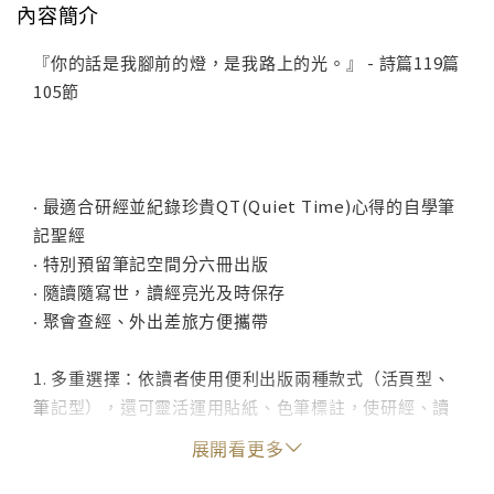
內容簡介
『你的話是我腳前的燈，是我路上的光。』 - 詩篇119篇
105節
‧ 最適合研經並紀錄珍貴QT(Quiet Time)心得的自學筆
記聖經
‧ 特別預留筆記空間分六冊出版
‧ 隨讀隨寫世，讀經亮光及時保存
‧ 聚會查經、外出差旅方便攜帶
1. 多重選擇：依讀者使用便利出版兩種款式（活頁型、
筆記型），還可靈活運用貼紙、色筆標註，使研經、讀
經成為每日的一大享受。
展開看更多