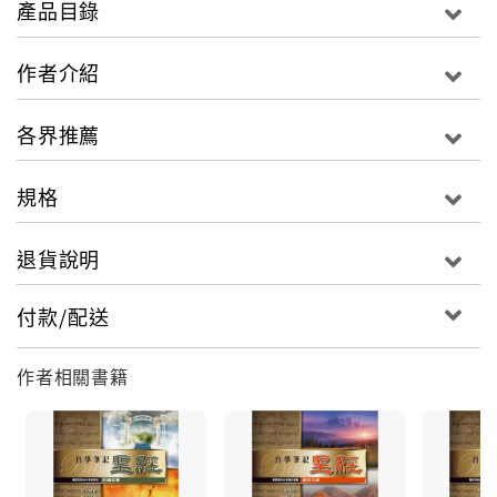
產品目錄
2. 方便攜帶：採用分卷方式（共六本）出版，外出聚會
或出差、旅遊時，都可依當時的研經、讀經進度，帶需
作者介紹
要的經卷即可。
各界推薦
3. 隨讀隨記：每頁預留筆記空間，適合個人每日讀經，
規格
重點可紀錄，疑問也可寫下，方便之後去查考，否則很
容易忘記當下的問題。
退貨說明
付款/配送
4. 珍貴心得：可自行訂定讀經計畫，並保留每年的讀經
體會，隔一段時間再讀時，常讓人有溫故知新之感，對
神的經歷也有更多體會。
作者相關書籍
5. 價格實在：為鼓勵讀者多多讀經，特出版分卷聖經，
可讓讀者依據需要購買，並將聖經與筆記合而為一，不