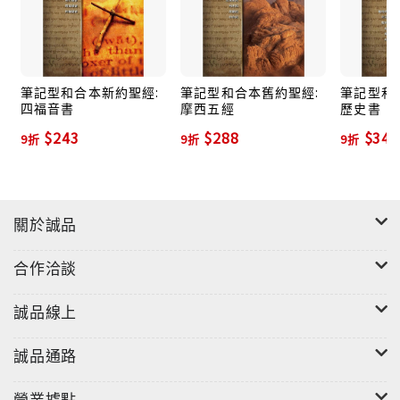
需又買聖經、又買筆記本。
筆記型和合本新約聖經:
筆記型和合本舊約聖經:
筆記型和
四福音書
摩西五經
歷史書
$243
$288
$342
9折
9折
9折
關於誠品
合作洽談
誠品線上
誠品通路
營業據點