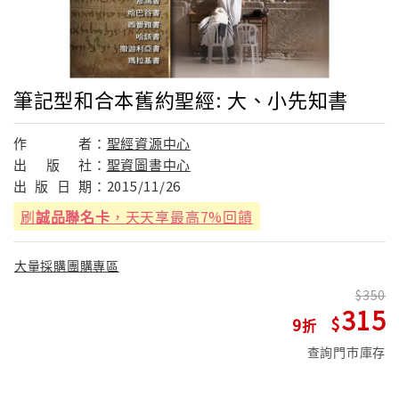
筆記型和合本舊約聖經: 大、小先知書
作
者：
聖經資源中心
出
版
社：
聖資圖書中心
出
版
日
期：
2015/11/26
刷
誠品聯名卡
，天天享最高7%回饋
大量採購團購專區
350
315
9
查詢門市庫存