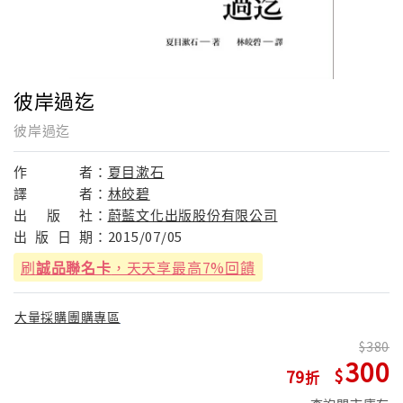
彼岸過迄
彼岸過迄
作
者：
夏目漱石
譯
者：
林皎碧
出
版
社：
蔚藍文化出版股份有限公司
出
版
日
期：
2015/07/05
刷
誠品聯名卡
，天天享最高7%回饋
大量採購團購專區
380
300
79