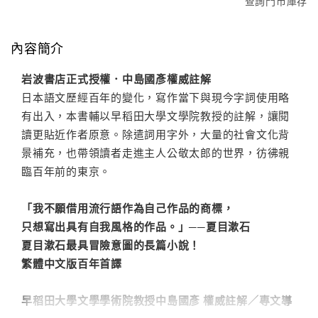
查詢門市庫存
內容簡介
岩波書店正式授權．中島國彥權威註解
日本語文歷經百年的變化，寫作當下與現今字詞使用略
有出入，本書輔以早稻田大學文學院教授的註解，讓閱
讀更貼近作者原意。除遣詞用字外，大量的社會文化背
景補充，也帶領讀者走進主人公敬太郎的世界，彷彿親
臨百年前的東京。
「我不願借用流行語作為自己作品的商標，
只想寫出具有自我風格的作品。」──夏目漱石
夏目漱石最具冒險意圖的長篇小說！
繁體中文版百年首譯
早稻田大學文學學術院教授中島國彥 權威註解／專文導