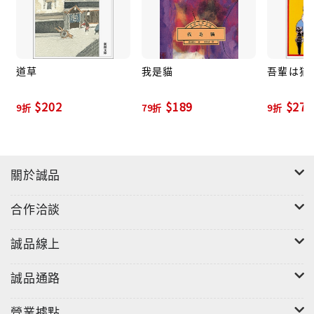
本書以描述知識分子須永自我意識的苦惱為主，〈須永
的話〉一章曾經在漱石的弟子鈴木三重吉自費出版《現
代名作集》系列時，特別獨立收錄成冊。但論及這部作
品的有趣之處時，普遍認為小說中對主人公敬太郎所處
道草
我是貓
吾輩は猫
的都市空間、交通網及通訊網的如實呈現，更為本書帶
$202
$189
$274
來豐饒的趣味。──前田愛《都市空間中的文學》一書
9折
79折
9折
中，就曾以耐人尋味的「假象之街」來剖析本書。
而關於創新手法，作者自己在〈有關《彼岸過迄》〉一
關於誠品
文中，談及「把各自獨立的短篇小說組合成一部長篇小
說，以這樣的結構作為新聞小說也許會收到意外有趣的
合作洽談
效果吧！」
誠品線上
如同他的理念，整部小說各章的長度、形式和語調並不
統一，彼此之間以如同鎖鍊連結的形式和巧妙伏筆聯
誠品通路
貫，解謎般地展開故事過程，讓小說產生多重的變化和
趣味。
營業據點