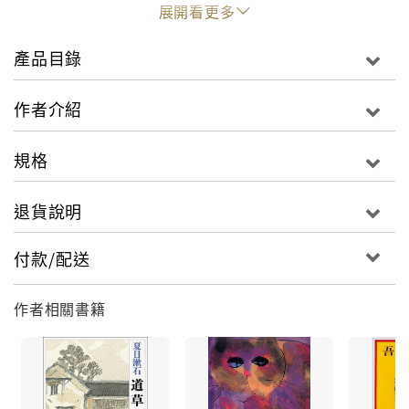
讀
展開看更多
作家到底是作家，觀察力也是出人意表，
產品目錄
對於事件的獨特詮釋也和普通人不一樣，
也許具有這種特點才能夠寫出這些精采的故事吧！
作者介紹
──〈澡堂之後．五〉
規格
就寫作脈絡來說，《彼岸過迄》可說是夏目漱石以「修
善寺大病」為界，重新展開寫作生涯的作品，不但凝縮
退貨說明
了他所有的寫作形式，也適妥地呈現了各式內容，使得
這部作品被稱為夏目漱石寫作生涯的轉捩點。
付款/配送
本書寫作歷程，從明治四十五年（1912年）1月2日至4
作者相關書籍
月29日，分別在《東京朝日新聞》和《大阪朝日新聞》
連載118回。後來由春陽堂發行單行本小說，出刊時正
是「明治」年號改為「大正」的1912年9月15日。當時
的親筆手稿至今仍由岩波書店珍藏。