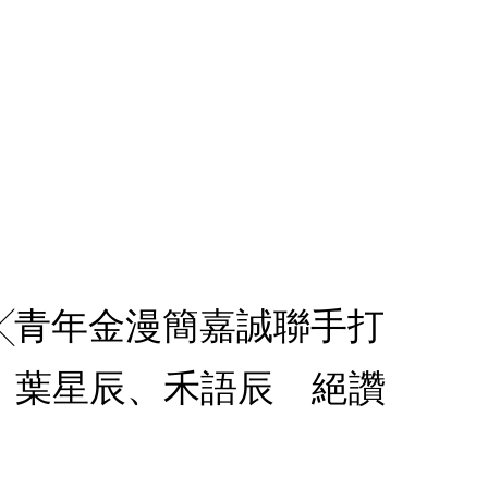
棣╳青年金漫簡嘉誠聯手打
 葉星辰、禾語辰 絕讚