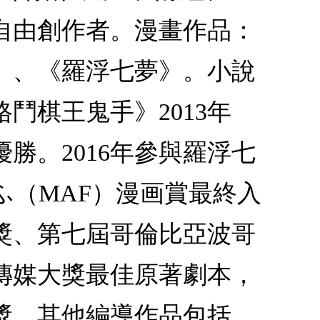
自由創作者。漫畫作品：
》、《羅浮七夢》。小說
鬥棋王鬼手》2013年
勝。2016年參與羅浮七
ふ（MAF）漫画賞最終入
馬獎、第七屆哥倫比亞波哥
影傳媒大獎最佳原著劇本，
劇獎，其他編導作品包括