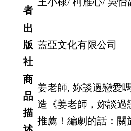
王小棣/ 柯雁心/ 吳怡
者
出
版
蓋亞文化有限公司
社
商
姜老師, 妳談過戀
品
造《姜老師，妳談過
描
推薦！編劇的話：關
述