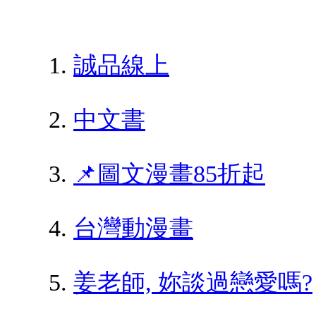
誠品線上
中文書
📌圖文漫畫85折起
台灣動漫畫
姜老師, 妳談過戀愛嗎?