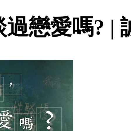
談過戀愛嗎? |