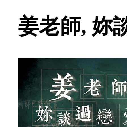
姜老師, 妳