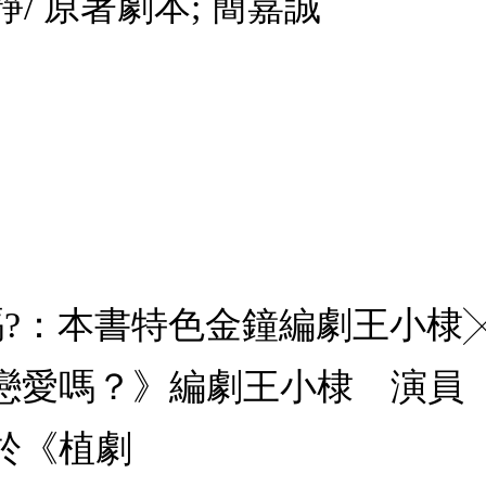
靜/ 原著劇本; 簡嘉誠
愛嗎?：本書特色金鐘編劇王小
戀愛嗎？》編劇王小棣 演員
於《植劇