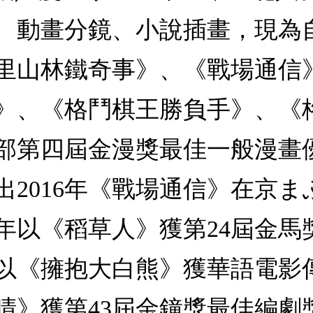
、動畫分鏡、小說插畫，現為
里山林鐵奇事》、《戰場通信
》、《格鬥棋王勝負手》、《格
部第四屆金漫獎最佳一般漫畫優
2016年《戰場通信》在京ま
7年以《稻草人》獲第24屆金
5年以《擁抱大白熊》獲華語電
氣晴》獲第43屆金鐘獎最佳編