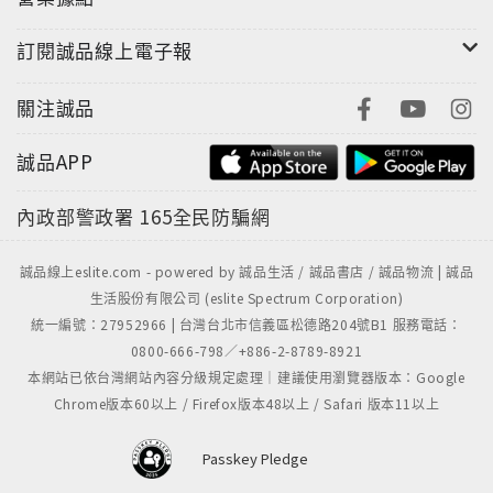
訂閱誠品線上電子報
關注誠品
誠品APP
內政部警政署
165全民防騙網
誠品線上eslite.com - powered by 誠品生活 / 誠品書店 / 誠品物流 | 誠品
生活股份有限公司 (eslite Spectrum Corporation)
統一編號：27952966 | 台灣台北市信義區松德路204號B1 服務電話：
0800-666-798／+886-2-8789-8921
本網站已依台灣網站內容分級規定處理｜建議使用瀏覽器版本：Google
Chrome版本60以上 / Firefox版本48以上 / Safari 版本11以上
Passkey Pledge