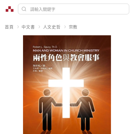
首頁
中文書
人文史哲
宗教