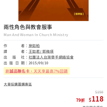
兩性角色與教會服事
Man And Woman In Church Ministry
作
者：
施如柏
譯
者：
王如君/ 郭梅瑛
出
版
社：
社團法人台灣舉手網絡協會
出
版
日
期：
2015/09/10
刷
誠品聯名卡
，天天享最高7%回饋
大量採購團購專區
150
118
79