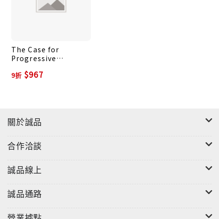
The Case for
Progressive
Dispensationalism:
$967
9折
The Interface
Between
Dispensational &
Non-Dispensational
Theology
關於誠品
合作洽談
誠品線上
誠品通路
營業據點