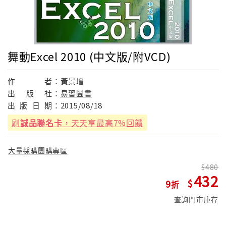
舞動Excel 2010 (中文版/附VCD)
作
者：
黃景增
出
版
社：
易習圖書
出
版
日
期：
2015/08/18
刷
誠品聯名卡
，天天享最高7%回饋
大量採購團購專區
480
432
9
查詢門市庫存