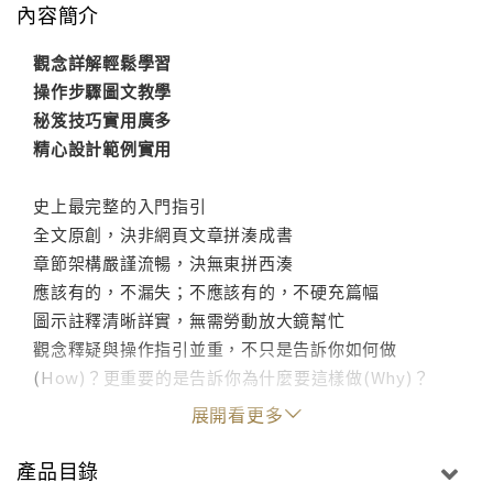
內容簡介
觀念詳解輕鬆學習
操作步驟圖文教學
秘笈技巧實用廣多
精心設計範例實用
史上最完整的入門指引
全文原創，決非網頁文章拼湊成書
章節架構嚴謹流暢，決無東拼西湊
應該有的，不漏失；不應該有的，不硬充篇幅
圖示註釋清晰詳實，無需勞動放大鏡幫忙
觀念釋疑與操作指引並重，不只是告訴你如何做
(How)？更重要的是告訴你為什麼要這樣做(Why)？
展開看更多
產品目錄