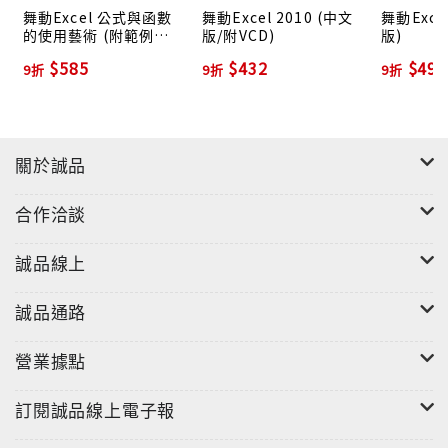
舞動Excel 公式與函數
舞動Excel 2010 (中文
舞動Excel
的使用藝術 (附範例
版/附VCD)
版)
VCD)
$585
$432
$495
9折
9折
9折
關於誠品
合作洽談
誠品線上
誠品通路
營業據點
訂閱誠品線上電子報