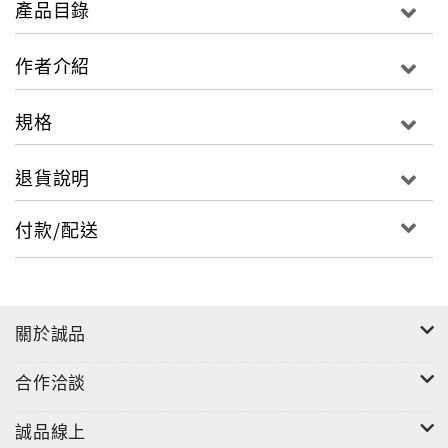
產品目錄
本書以中國民營快遞公司「三通一達」（申通、圓通、
中通、韻達）的發展為脈絡，其中又以「中通」作為主
作者介紹
線，透過紀實生動的筆法，揭示這群農民如何靈活走闖
江湖，並與官方郵政系統從競爭轉為合作，進一步拓展
規格
地盤，在極短時間內迅速成為快遞業的龍頭，創造中國
電子商務發展的傳奇。
退貨說明
付款/配送
關於誠品
合作洽談
誠品線上