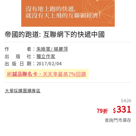
帝國的跑道: 互聯網下的快遞中國
作
者：
朱曉軍/ 楊麗萍
出
版
社：
獨立作家
出
版
日
期：
2017/02/04
刷
誠品聯名卡
，天天享最高7%回饋
大量採購團購專區
420
331
79
查詢門市庫存