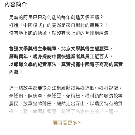
內容簡介
馬雲的阿里巴巴為何能夠每年創造天價業績？
打造「中國模式」的竟然是來自鄉村的農民？！
沒有地上跑的快遞，就沒有天上飛的互聯網經濟！
魯迅文學獎得主朱曉軍、北京文學獎得主楊麗萍，
歷時兩年，親身採訪中國快遞業者與員工近百人，
以報導文學的紀實筆法，真實揭露中國電子商務的真實
內幕！
這一切故事都要從浙江桐廬縣歌舞鄉這個小鄉村說起。
聶騰飛、陳德軍、聶騰雲、賴梅松，橫村鎮的喻渭蛟等
農民，放棄幾畝薄田，毅然走出深山，以農民特有的質
樸、辛勤、執著和智慧，創建了名震四方的「三通一
達」，他們創造了一種全新的互聯網＋快遞營運模式，
展開看更多
結合當時新興的電子商務，徹底改變了中國人的生活。