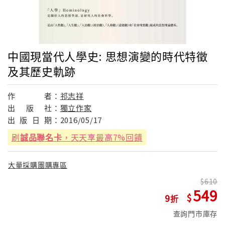
中國現當代人學史: 思想演變的時代特徵
及其歷史軌跡
作
者：
祁志祥
出
版
社：
獨立作家
出
版
日
期：
2016/05/17
刷
誠品聯名卡
，天天享最高7%回饋
大量採購團購專區
610
549
9
查詢門市庫存