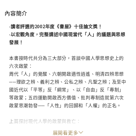
內容簡介
‧讀者評選的2002年度《書屋》十佳論文獎！
‧以宏觀角度，完整講述中國現當代「人」的議題與思想
發展！
本書按時代共分為三大部分，首談中國人學思想史上的
六次啟蒙：
周代「人」的覺醒、六朝開啟適性逍遙、明清四辨思想
──理欲之辨、義利之辨、公私之辨、凡聖之辨；及至中
國近代以「平等」反「綱常」、以「自由」反「專制」
等啟蒙；五四運動開啟西方價值、批判專制造就第六次
啟蒙思潮勃發──「人性」的回歸和「人權」的正名。
上篇探討現代人學的啟蒙與救亡：
陳獨秀吹響「個人本位主義」號角、李大釗提出「互
展開看更多