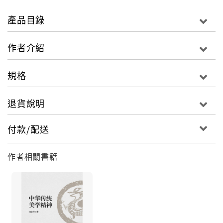
助」與「尊勞」、蔡元培的「人道主義」和「思想自
由」、魯迅「立人」思想體系、周作人「人的文學」宣
產品目錄
導、毛澤東人學思想的前後演變；從胡適到儲安平、從
王實味到梁漱溟，及至張競生自然主義的性學體系……
作者介紹
思想運動的活躍，為人學在中國奠定基礎！
規格
下篇談論當代人學的失落與復歸：
談一統天下的異響：毛澤東與鄧小平時代的人學狀況，
退貨說明
胡風的精神重於一切、馬寅初「新人口論」，從巴人到
錢谷融「文學是人學」、遇羅克黑暗中的人權宣言、顧
付款/配送
准「用鮮血做墨水的筆桿子」。在禁錮時代的中國人學
留下了不致讓人汗顏的寶貴座標！
作者相關書籍
探析關於人性、人道主義和社會主義異化問題：潘曉
「主觀為自己，客觀為他人」、李澤厚「哲學的主題是
命運」、劉再復人性二重組合原理、劉曉波對感性與個
性的極度強調、王元化獨立思想，自由精神、李慎之呼
喚民主與自由、何清漣為經濟學引回人類關懷、錢理群