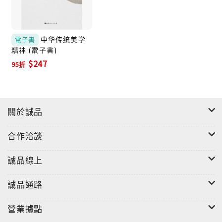
呼喚精神界戰士、摩羅咀嚼恥辱、精神鬥士余杰。為自
由思想提供土壤，成為自由空氣和獨立精神的表徵。
中华传统美学
電子書
分析「個體精神獨立」和民主自由的主題：劉達臨對中
精神 (電子書)
$247
國當代性文化研究、潘綏銘性學研究與啟蒙、李銀河性
95折
的亞文化研究和性立法思想與錢中文新理性精神、夏中
義《大學人文讀本》，新世紀的人學走向。將「性」歸
為「人性」的一部分，將性學導入人學，成就性學觀念
關於誠品
思潮。
合作洽談
誠品線上
誠品通路
營業據點