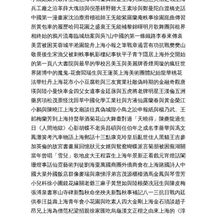
兵工廠之沿革薛大塊頭與倪墨耕野雞大王素珍與鄭曼陀白渡橋史話
中國第一漫畫家沈泊塵滑稽祖師王旡能紫羅蘭庵軼事徐園崑曲傳習
所黃包車的履歷哈同花園之盛衰王旡能補黎錦暉明月歌舞團與租界
相終始的鴉片流毒臨城劫案與吳?山中國的第一條鐵路李春來傳袁
美雲被困芙蓉城半淞園龍舟上海小報之筆戰章遏雲有功抗戰樊樊山
敬畏後生宋漁父被刺軼事帆影樓紀事狄平子青卞隱居上海外交開始
的第一頁八大書院與最早的學校呂美玉與美麗牌香煙周璇的瘋狂世
界賭博中的魔鬼-花會閻瑞生與王蓮英上海美術團體紀始龍華桃花
法華牡丹上海花市小小豆腐乾與三友實業社敵偽時期的金融奇觀唐
瑛與陸小曼快車金四父女遺事金廷蓀與五虎將老牌明星王漢倫五洲
藥房項松茂票怪沈田莘中國化學工業社與方液仙露蘭春與黃金榮江
小鶼與陳曉江上海文廟談往真偽城隍小鳥之訟申報紙與楊乃武、王
韜梅蘭芳到上海持螯舉酒菊花山大舞臺對過「天曉得」陳夔龍過生
日《人間地獄》心影胡蝶不老吳昌碩與任伯年之成名李薔華與馮文
鳳灘簧考汽車物語上海郵話十三點康克玲皇后亂世佳人黑貓王吉參
加英倫的故宮書畫展回憶狀元女婿與鴛鴦蝴蝶派言菊朋被困蕪湖關
當年曾唱「雪兒」歌地皮大王程霖生上海年景新正看戲元宵燈話闌
珊燈事話仙霓藝術判徒劉海粟萬國商團外僑商會在上海賭國詩人中
國大菜外國飯店群像麥瑞與康悌浮弟言茂源櫃檯酒馬金鳳與琴雪芳
小兒科徐小圃鏡花緣關老爺三麻子黃慧如與陸根榮冼冠生與陳皮梅
張溥泉書寒山寺碑新豔秋命坐殃夫新豔秋事補記八一三抗日戰內廷
供奉汪益壽上海青年會小花園與吃素人四大金剛上海金石瑣談趙子
昂兄上海為僧范杞梁招親徐家匯吃烏龜漢文正楷之由來上海的《淳