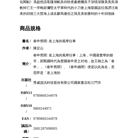
化閣帖》馮超然請客賺湖帆吳待秋煮畫療饑吳子深情深陳美美吳湖
帆悼亡王一亭晚節彌堅太平軍時代的小刀會上海梨園談往孫譚汪南
來的回憶三大賢海上成名麒馬優劣之我見美術勝利的十年回憶錄
商品規格
書名 /
春申舊聞: 老上海的風華往事
作者 /
陳定山
春申舊聞: 老上海的風華往事：上海，中國最繁華的都
市，因戰國時代為楚國春申君之封地，故又稱之為「春
簡介 /
申」，《春申舊聞》、《春申續聞》便是以此為名，意
思即是「老上海的
出版社
秀威資訊科技股份有限公司國家書店松江門市
/
ISBN13
9789869244978
/
ISBN10
9869244971
/
EAN /
9789869244978
誠品26
2681287698005
碼 /