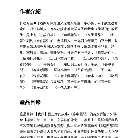
作者介紹
作者介紹 ■作者簡介陳定山／原著原名蘧，字小蝶，四十歲後改名
定山。浙江錢塘人，為名小說家兼實業家天虛我生（陳蝶仙）的長
子。是上海《小說月報》、《遊戲雜誌》、《女子世界》、《申
報》副刊《自由談》的主要撰稿人。一九四八年陳定山來台後，長
時期在報紙副刊及雜誌上寫稿，筆耕不輟，出版多部小說集、詩
集、掌故集、畫論、畫冊等等。其著作有詩詞集：《蝶野詩存》、
《醉靈軒詩集》、《定山草堂詩二卷》、《定山草堂外集》、《蕭
齋詩存》、《十年詩卷》、《定山詞三卷》等。掌故：《春申舊
聞》、《春申續聞》。至於小說集：《留台新語》、《五十年
代》、《蝶夢花酣》、《大唐中興閒話》、《春水江南》、《駱馬
湖》、《隋唐閒話》以及號稱「黃金世界三部曲」的《黃金世
界》、《龍爭虎鬥》、《一代人豪》等。
產品目錄
產品目錄 【代序】舊上海的故事-《春申舊聞》的英文評論／朱聯
馥【導讀】詩、書、畫、文俱佳的陳定山／蔡登山十里洋場譚鑫培
五次蒞滬泥城橋與新世界黃楚九與大世界袁寒雲遊俠北里記雙闊庭
跑馬廳石翁仲清道人書法虹廟與未央生廟赤腳財神虞洽卿古園別記
小黑姑娘大鼓淨土庵慧海和尚董其昌是上海人陳忠愍吳淞之戰上海