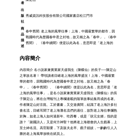
者
出
版
秀威資訊科技股份有限公司國家書店松江門市
社
商
春申舊聞: 老上海的風華往事：上海，中國最繁華的都市，因
品
戰國時代為楚國春申君之封地，故又稱之為「春申」，《春申
描
舊聞》、《春申續聞》便是以此為名，意思即是「老上海的
述
內容簡介
內容簡介 名小說家兼實業家天虛我生（陳蝶仙）的長子──陳定山
之掌故名著！ 帶領讀者目睹老上海的風華盛況！上海，中國最繁
華的都市，因戰國時代為楚國春申君之封地，故又稱之為「春
申」，《春申舊聞》、《春申續聞》便是以此為名，意思即是「老
上海的風華往事」，是名小說家兼實業家天虛我生（陳蝶仙）的長
子陳定山，將在台灣報刊上專欄連載的隨筆故事結集而成的名著。
作者陳定山好京崑、工於書畫，又交遊廣闊，結識了老上海許多社
會名流，目睹耳聞了老上海灘名流們的過往，故對老上海往事爛熟
於胸，如老上海人如何過新年、吃西餐，或是「狀元女婿」指的是
誰？「賭國詩人」又是何方神聖？他將老上海都會的人生戲幕，上
至士紳名流、高官顯要，下及販夫走卒、戲子娼妓，一齣齣引人入
勝的老上海風華放映在紙頁上。