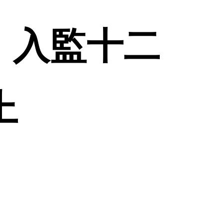
: 入監十二
上