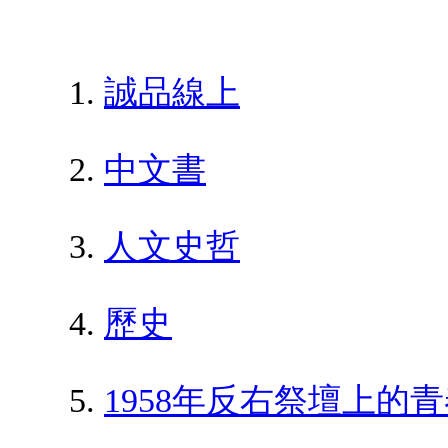
誠品線上
中文書
人文史哲
歷史
1958年反右祭壇上的