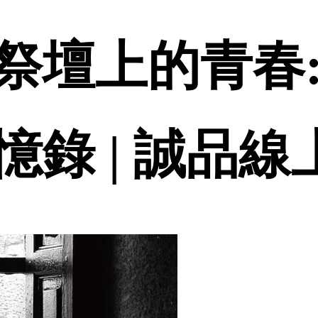
右祭壇上的青春
錄 | 誠品線