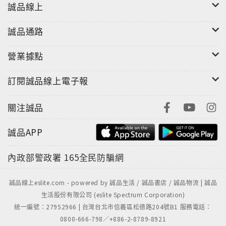
誠品線上
初期沒有明顯徵兆，常被我們忽視，但做起亂來，早在
不知不覺中威脅全身健康。超過20年經驗的專業醫師精
誠品通路
闢解析七大常見腸道疾病，一次解決你的疑惑！
營業據點
【吃、喝、養、動！千呼萬喚屎出來，改善腸道健康，
從生活習慣對症下藥】
訂閱誠品線上電子報
●這樣吃：如何喝茶又不影響消化？該吃「單一食材」或
「複合食材」？哪些食物看似營養，卻暗地裡對消化不
關注誠品
好的你捅了一刀？你的「腸識」多寡，關係著生活舒不
舒適，快跟著專業營養師正確啟動腸道系統，吃出健
誠品APP
康，疾病小腹通通OUT！
內政部警政署
165全民防騙網
●這樣喝：你有便秘／腹瀉／消化不良／脹氣的問題嗎？
別怕！本書獨家設計4大類型、共16杯的自療蔬果汁，
誠品線上eslite.com - powered by 誠品生活 / 誠品書店 / 誠品物流 | 誠品
好喝又健康，就算懶人（或擠不出時間的窮忙族）也能
生活股份有限公司 (eslite Spectrum Corporation)
統一編號：27952966 | 台灣台北市信義區松德路204號B1 服務電話：
輕鬆一杯入口。拯救腸道不求人，從生活開始做些改
0800-666-798／+886-2-8789-8921
變，就能讓腸道獲得全面進化！