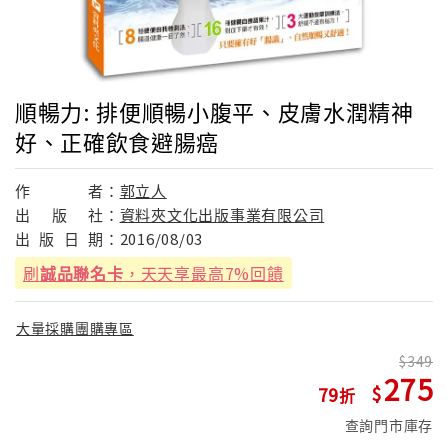
順暢力: 排便順暢小腹平、皮膚水潤精神
好、正確飲食避腸癌
作
者：
郭立人
出
版
社：
資料夾文化出版事業有限公司
出
版
日
期：
2016/08/03
刷
誠品聯名卡
，天天享最高7%回饋
大量採購團購專區
349
275
79
查詢門市庫存