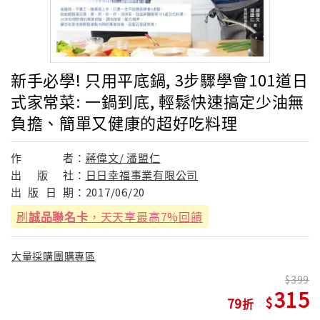
新手必學! 只用平底鍋, 3步驟學會101道日
式家常菜: 一鍋到底, 輕鬆快速搞定少油無
負擔、簡單又健康的超好吃料理
作
者：
蔣偉文/ 潘盟仁
出
版
社：
日日幸福事業有限公司
出
版
日
期：
2017/06/20
刷
誠品聯名卡
，天天享最高7%回饋
大量採購團購專區
399
315
79