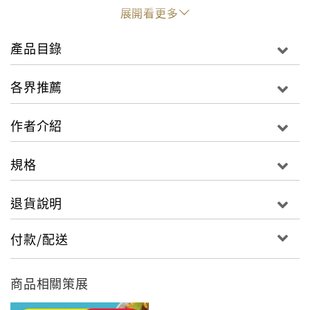
各樣的美味料理！
展開看更多
◎調味簡單，配方精準：35年料理師傅的專業經驗，教
您如何利用簡單的調味，變化出一道道少油無負擔，好
產品目錄
吃又健康，令人食指大動的美食。
◎125條烹飪技法，快速掌握美味秘訣：日本料理師傅
各界推薦
不輕易說出的烹調密技，一次說清楚，讓您在家也能輕
鬆複製大師的專業技術，達成做料理的成就感。
作者介紹
◎附錄烹調時間與食材雙索引，完全不浪費：細心貼心
實用，淺顯易懂又容易閱讀，讓您不論何時何地都能依
規格
所需馬上找到想要學習的各式料理，享受下廚的樂趣。
退貨說明
在所有的鍋具當中，平底鍋幾乎萬用，鍋身輕巧，導熱
快又均勻，清洗方便、收藏不佔空間，而且最大的功能
付款/配送
是不必用很多的油，就可以健健康康地品嘗美味。加上
價格不貴，煎煮炒炸樣樣行，在有限的預算與料理的空
間上，平底鍋可說是最好的選擇。但如何兼顧美味、健
商品相關策展
康與營養，就是設計平底鍋料理的最大挑戰。本書將利