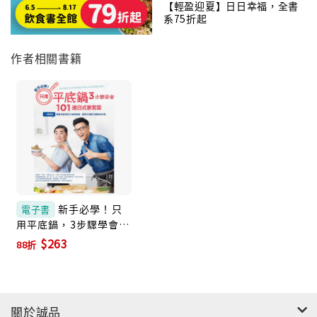
用一支平底鍋，以輕鬆快速的方式，教導讀者如何以一
【輕盈迎夏】日日幸福，全書
鍋到底做出101道的各式美味料理，不管是烹調新手或
系75折起
廚房老手，這本書都是最好的選擇。
作者相關書籍
新手必學！只
電子書
用平底鍋，3步驟學會
101道日式家常菜 (電子
$263
88折
書)
關於誠品