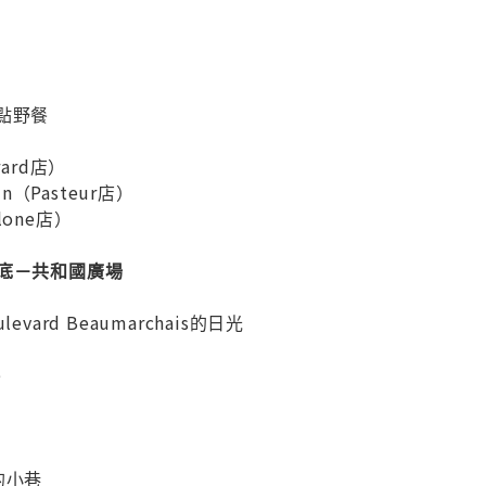
甜點野餐
irard店）
Pain（Pasteur店）
ylone店）
士底－共和國廣場
vard Beaumarchais的日光
é
的小巷