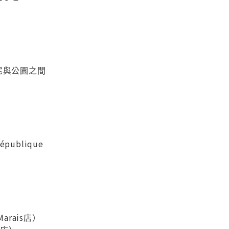
宅與公園之間
ublique
 Marais店）