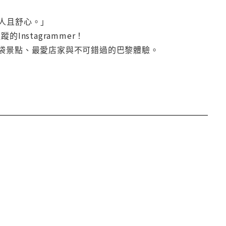
迷人且舒心。」
的Instagrammer！
房口袋景點、最愛店家與不可錯過的巴黎體驗。