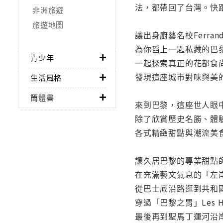
法，都帶回了台灣。快
非洲旅遊
旅遊地圖
讓出身廚藝名校Ferran
為你舀上一匙私藏的巴
青少年
一起探索真正的花都食
發現這座城市對味與美
生活風格
簡體書
來到巴黎，這座世人眼
除了欣賞歷史名勝、體
各式精緻甜點與潮流美
讓久居巴黎的專業甜點
在充滿藝文氣息的「左岸」
從巴士底沿路逛到共和
穿過「巴黎之胃」Les 
最後再到聖馬丁運河沿