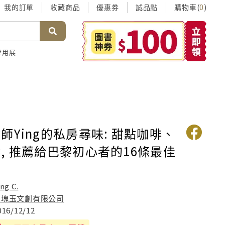
我的訂單
收藏商品
優惠券
誠品點
購物車(
)
0
考用展
師Ying的私房尋味: 甜點咖啡、
, 推薦給巴黎初心者的16條最佳
線
ing C.
四塊玉文創有限公司
016/12/12