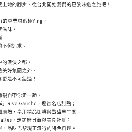
跟上她的腳步，從台北開始我們的巴黎味道之旅吧！
di的專業甜點師Ying，
黎滋味，
尚，
的不懈追求。
中的浪漫之都，
驗美好氛圍之外，
食更是不可錯過！
師親自帶你走一趟，
Rive Gauche，遍嘗名店甜點；
國廣場，享用精品咖啡與豐盛早午餐；
Halles，走訪廚具街與美食社群；
岸，品味巴黎現正流行的特色料理。