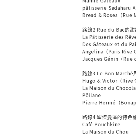
Mamie Gâteaux
pâtisserie Sadaharu A
Bread & Roses（Ru
路線2 Rue du Bac
La Pâtisserie des Rêv
Des Gâteaux et du 
Angelina（Paris Riv
Jacques Génin（Rue
路線3 Le Bon Mar
Hugo & Victor（Riv
La Maison du Chocola
Pôilane
Pierre Hermé（Bona
路線4 聖傑曼區的特色
Café Pouchkine
La Maison du Chou