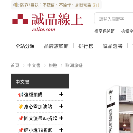
防詐3要訣：不聽信、不操作、掛斷電話
(詳)
禮享偶爸節
搶領全
全站分類
品牌旗艦館
排行榜
誠品選書
首頁
中文書
旅遊
歐洲旅遊
中文書
📢強檔預購
☀️身心靈加油站
📌圖文漫畫85折起
📌輕小說79折起