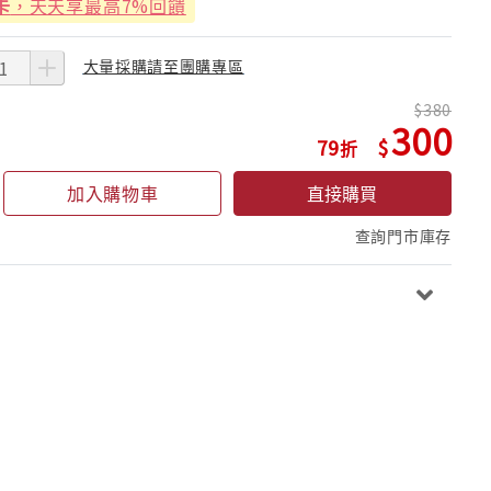
卡
，天天享最高7%回饋
大量採購請至團購專區
380
300
79
加入購物車
直接購買
查詢門市庫存