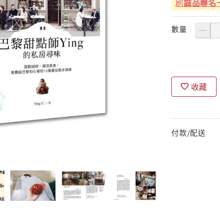
刷
誠品聯名
數量
收藏
付款/配送