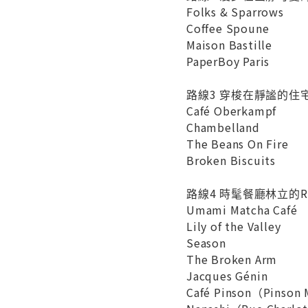
Folks & Sparrows
Coffee Spoune
Maison Bastille
PaperBoy Paris
路線3 穿梭在靜謐的住
Café Oberkampf
Chambelland
The Beans On Fire
Broken Biscuits
路線4 時髦餐廳林立的Rép
Umami Matcha Café
Lily of the Valley
Season
The Broken Arm
Jacques Génin
Café Pinson（Pinson