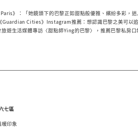
s Paris》：「她鏡頭下的巴黎正如甜點般優雅、繽紛多彩，
rdian Cities》Instagram推薦：想認識巴黎之美可以追蹤
e》都會旅遊生活媒體專訪〈甜點師Ying的巴黎〉，推薦巴黎私
六七區
溫暖印象