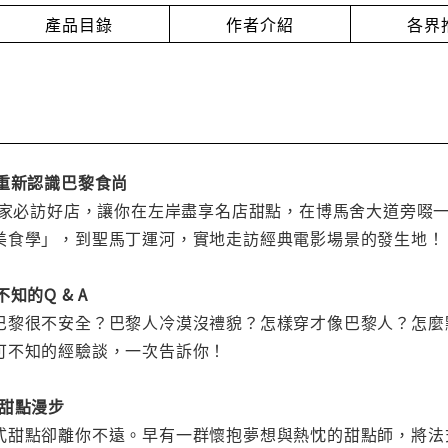
產品目錄
作者介紹
各界
重新認識巴黎食尚
美食家必訪好店，讓你在左岸盡享名店甜點，在博馬舍大道旁啜
美食學」，到聖馬丁運河，實地走訪經典電影場景的發生地！
知的Q & A
巴黎很不安全？巴黎人冷漠沒禮貌？怎樣穿才像巴黎人？怎麼
可不知的經驗談，一次告訴你！
式甜點漫步
式甜點卻離你不遠。早有一群懷抱夢想與熱忱的甜點師，將法