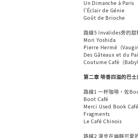
Un Dimanche à Paris
l'Éclair de Génie
Goût de Brioche
路線5 Invalides旁的
Mori Yoshida
Pierre Hermé（Vaug
Des Gâteaux et du 
Coutume Café（Bab
第二章 啡香四溢的巴
路線1 一杯咖啡，佐Boule
Boot Café
Merci Used Book Caf
Fragments
Le Café Chinois
路線2 漫步在幽靜可愛