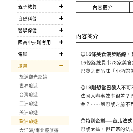
親子教養
內容簡介
自然科普
醫學保健
內容簡介
國高中技職考用
◎16條美食漫步路線，
電腦
16條路線貫串78家
旅遊
巴黎之胃品味「小酒館
旅遊觀光總論
世界旅遊
◎18則想當巴黎人不可不
台灣旅遊
法國人辦事效率很差？
亞洲旅遊
金？……到巴黎之前不
美洲旅遊
◎特別企劃──台北法
歐洲旅遊
巴黎太遠，但正宗的法
大洋洲/南北極旅遊