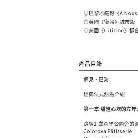
◎巴黎地鐵報《A Nou
◎英國《衛報》城市版《Gua
◎美國《Citizin
產品目錄
遇見•巴黎
經典法式甜點介紹
第一章 甜進心坎的左岸
路線1 盧森堡公園旁的
Colorova Pâtisserie