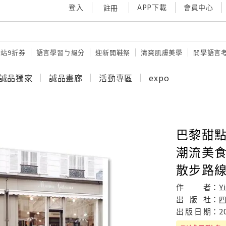
登入
APP下載
會員中心
註冊
站9折券
語言學習ㄅ級分
迎新開鞋祭
清爽肌膚美學
開學語言
誠品獨家
誠品畫廊
活動專區
expo
巴黎甜點
潮流美食
散步路
作
者：
Y
出
版
社：
出
版
日
期：
2