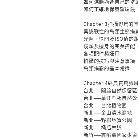
如何選購適合自己的望
如何正確地保養望遠鏡
Chapter 3拍攝野鳥
具挑戰性的鳥類生態攝
光圈、快門及ISO值的
鏡頭及機身的完美搭配
各項配件與運用
拍攝的技巧與注意事項
鳥類攝影的基本常識
Chapter 4經典賞鳥旅
台北──關渡自然保留區
台北──華江雁鴨自然公
台北──台北植物園
新北──金山清水濕地
新北──野柳地質公園
新北──桶后林道
新竹──霞喀羅國家步道