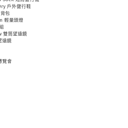
 BDry 戶外健行鞋
肩背包
orm 輕量頭燈
鍋組
New 雙筒望遠鏡
筒望遠鏡
博覽會