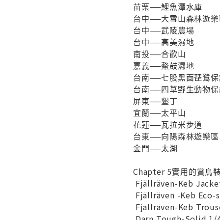
苗栗──鯉魚潭水庫
台中──大雪山森林遊樂
台中──武陵農場
台中──高美濕地
南投──合歡山
嘉義──鰲鼓濕地
台南──七股黑面琵鷺保
台南──四草野生動物保
屏東──墾丁
宜蘭──太平山
花蓮──瓦拉米步道
台東──向陽森林遊樂區
金門──太湖
Chapter 5實用的賞
Fjällräven-Keb Ja
Fjällräven -Keb Ec
Fjällräven-Keb Tro
Darn Tough-Solid 