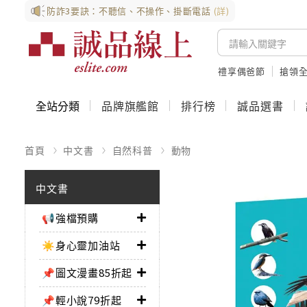
防詐3要訣：不聽信、不操作、掛斷電話
(詳)
禮享偶爸節
搶領全
全站分類
品牌旗艦館
排行榜
誠品選書
首頁
中文書
自然科普
動物
中文書
📢強檔預購
☀️身心靈加油站
📌圖文漫畫85折起
📌輕小說79折起