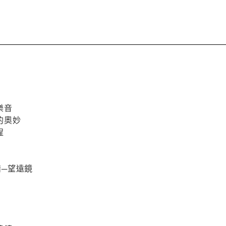
樂音
的奧妙
程
裝備─望遠鏡