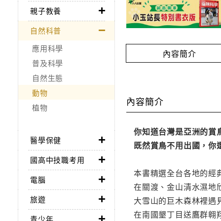
親子教養
自然科普
應用科學
內容簡介
普及科學
自然生態
動物
內容簡介
植物
你知道台灣是亞洲的賞
醫學保健
既然賞鳥不用出國，你
國高中技職考用
本書精選全台各地的經
電腦
在關渡、金山清水濕地
旅遊
大雪山的巨木森林裡遇
在南國墾丁目送鷹群翱
青少年