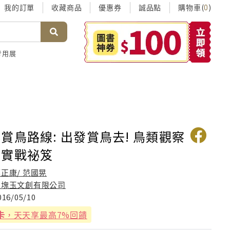
我的訂單
收藏商品
優惠券
誠品點
購物車(
)
0
考用展
賞鳥路線: 出發賞鳥去! 鳥類觀察
的實戰祕笈
正康/ 范國晃
四塊玉文創有限公司
016/05/10
卡
，天天享最高7%回饋