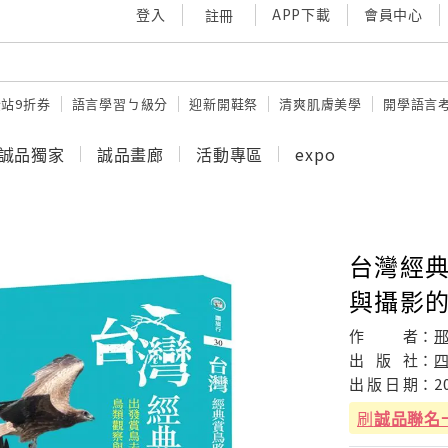
登入
APP下載
會員中心
註冊
站9折券
語言學習ㄅ級分
迎新開鞋祭
清爽肌膚美學
開學語言
誠品獨家
誠品畫廊
活動專區
expo
台灣經典
與攝影
作
者：
邢
出
版
社：
出
版
日
期：
2
刷
誠品聯名