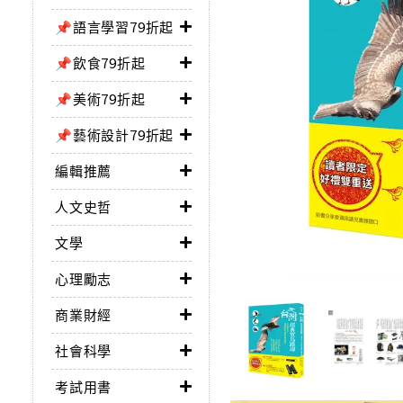
📌語言學習79折起
📌飲食79折起
📌美術79折起
📌藝術設計79折起
編輯推薦
人文史哲
文學
心理勵志
商業財經
社會科學
考試用書