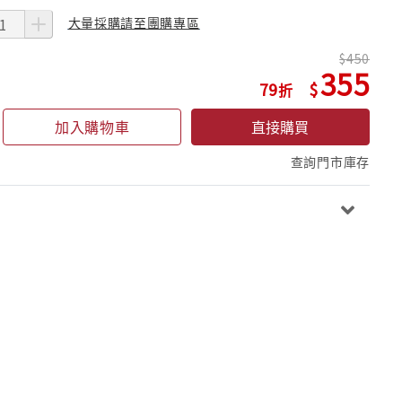
大量採購請至團購專區
450
355
79
加入購物車
直接購買
查詢門市庫存