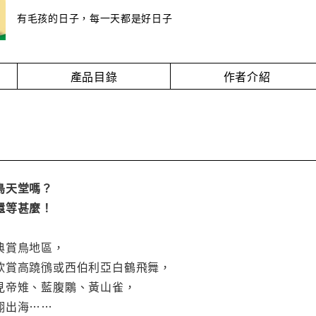
有毛孩的日子，每一天都是好日子
產品目錄
作者介紹
鳥天堂嗎？
還等甚麼！
典賞鳥地區，
欣賞高蹺鴴或西伯利亞白鶴飛舞，
見帝雉、藍腹鷴、黃山雀，
翔出海……