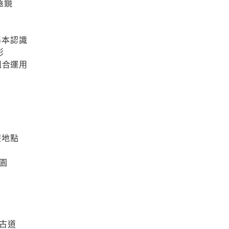
遠鏡
的基本認識
影
組合運用
遊地點
園
古道