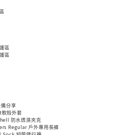
區
護區
護區
鳥裝備分享
cket軟殼外套
o-shell 防水透濕夾克
users Regular 戶外專用長褲
1/4 Sock 短筒健行襪