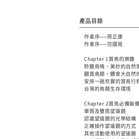
產品目錄
作者序──邢正康
作者序──范國晃
Chapter 1賞鳥的樂趣
聆聽鳥鳴，美妙的自然
觀賞鳥類，體會大自然
安排一趟充實的賞鳥行
台灣的鳥類生存環境
Chapter 2賞鳥必備
單筒及雙筒望遠鏡
認識望遠鏡的光學結構
正確操作望遠鏡的方式
其他活動使用的望遠鏡