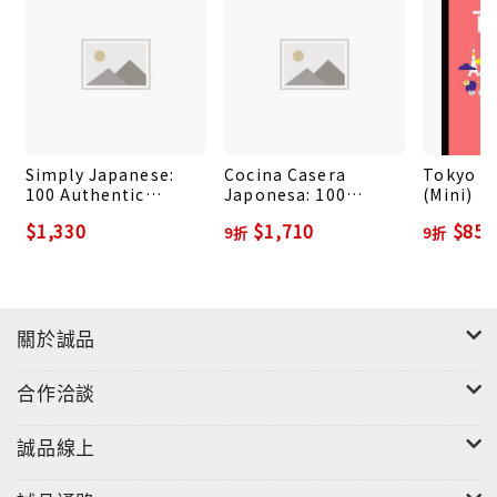
Simply Japanese:
Cocina Casera
Tokyo Cu
100 Authentic
Japonesa: 100
(Mini)
Recipes for Easy
Recetas, Técnicas Y
$1,330
$1,710
$855
9折
9折
Home Cooking
Consejos Para Que
Cocines En Casa Co
關於誠品
合作洽談
誠品線上