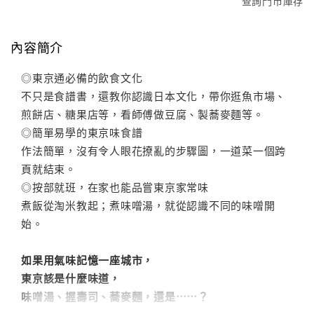
查詢門市庫存
內容簡介
◎東京通必備的飲食文化
不只是食譜書，還教你認識日本文化，帶你逛魚市場、
煎餅店、糖果店等，看師傅做豆腐、製蕎麥麵等。
◎簡單易學的東京味食譜
作法簡單，沒有令人眼花撩亂的步驟圖，一道菜一個跨
頁就結束。
◎按部就班，在家也能品嘗東京家常味
煮飯從淘米教起；煮味噌湯，就從認識不同的味噌開
始。
如果用氣味記憶一座城市，
東京該是什麼味道，
味噌湯、握壽司、蕎麥麵，還是⋯⋯？