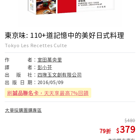
東京味: 110+道記憶中的美好日式料理
Tokyo Les Recettes Culte
作
者：
室田萬央里
譯
者：
彭小芬
出
版
社：
四塊玉文創有限公司
出
版
日
期：
2016/05/09
刷
誠品聯名卡
，天天享最高7%回饋
大量採購團購專區
480
379
79