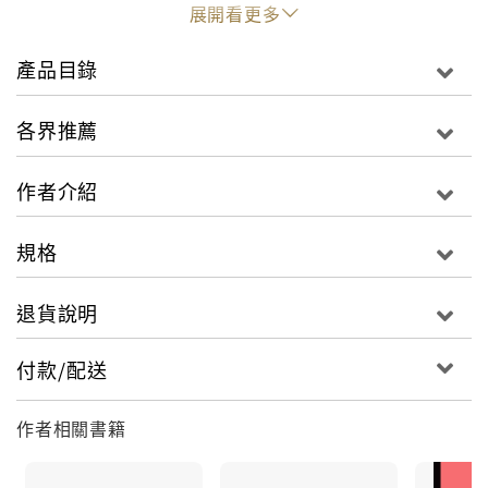
且看東京人娓娓道來
展開看更多
一道道屬於東京的飲食記憶，
那些日常生活的美好滋味。
產品目錄
作者生於東京，從小父親就帶著她造訪他熱愛的每一家
各界推薦
餐館，從奢華的壽司餐廳到陳設簡陋但口味好到不可思
議的串燒小攤，當然也不錯過淺草區的傳統蕎麥麵店。
作者介紹
她的母親講究烹飪，天天為她準備上學帶的便當，她的
便當可說是全班最好吃的，人人都想嘗上一口。
規格
本書介紹的是作者從小熟悉的道地東京料理，從早餐、
退貨說明
午餐、便當、點心到晚餐，包含了家常菜和餐廳美食。
付款/配送
書中的食譜來自她的記憶，以及她為這本書特地做的旅
行，探訪了喜愛的地區，並回顧她的家庭根源，希望藉
由這本書與讀者分享東京與日本真正的美好滋味，帶給
作者相關書籍
您日常烹飪的靈感。