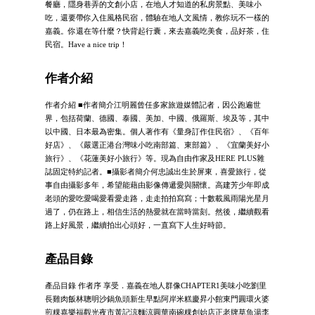
餐廳，隱身巷弄的文創小店，在地人才知道的私房景點、美味小
吃，還要帶你入住風格民宿，體驗在地人文風情，教你玩不一樣的
嘉義。你還在等什麼？快背起行囊，來去嘉義吃美食，品好茶，住
民宿。Have a nice trip！
作者介紹
作者介紹 ■作者簡介江明麗曾任多家旅遊媒體記者，因公跑遍世
界，包括荷蘭、德國、泰國、美加、中國、俄羅斯、埃及等，其中
以中國、日本最為密集。個人著作有《量身訂作住民宿》、《百年
好店》、《嚴選正港台灣味小吃南部篇、東部篇》、《宜蘭美好小
旅行》、《花蓮美好小旅行》等。現為自由作家及HERE PLUS雜
誌固定特約記者。■攝影者簡介何忠誠出生於屏東，喜愛旅行，從
事自由攝影多年，希望能藉由影像傳遞愛與關懷。高建芳少年即成
老頭的愛吃愛喝愛看愛走路，走走拍拍寫寫；十數載風雨陽光星月
過了，仍在路上，相信生活的熱愛就在當時當刻。然後，繼續觀看
路上好風景，繼續拍出心頭好，一直寫下人生好時節。
產品目錄
產品目錄 作者序 享受．嘉義在地人群像CHAPTER1美味小吃劉里
長雞肉飯林聰明沙鍋魚頭新生早點阿岸米糕慶昇小館東門圓環火婆
煎粿嘉樂福觀光夜市黃記涼麵涼圓華南碗粿創始店正老牌草魚湯李