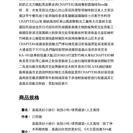
奶奶正北方麵點黑皮酥皮肉CHAPTER2風格餐館森咖啡Bless咖
啡．茶．衣食芙甜法式點心坊山茶花與鹿聖塔咖啡館活泉人文茶坊
糜訝早午餐民雄小套房咖啡新港客廳鄒築園咖啡小洋蔥手作料理
CHAPTER3山海 鄉鎮風情旺萊山鳳梨酥觀光工廠熊大庄森林主題
園區民雄放送所日式招待所民雄國家廣播文物館板陶窯交趾剪黏工
藝園區新港頂菜園鄉土館新港交趾剪黏藝術村新港南崙北崙彩繪村
竹崎親水公園鰲鼓濕地森林園區布袋洲南鹽場水山巨木步道
CHAPTER4老建築新面貌北門車站檜意森活村嘉義舊監獄老鄰居老
大通老院子TOY玩具們咖啡館營林俱樂部嘉義出張所所長官舍
KA¬NO故事館筷趣大飯店DORIGHT渡對竹崎火車站CHAPTER5轉
角美景月影潭心森林之歌裝置藝術玉山旅社咖啡樂窩傢俱體驗空間
二魚老玩藝兒龍鳳祥交趾陶藝術並木館木晨良行BLAXK婚紗攝影
藝廊嘉義市史蹟資料館好物生活風格販賣所CHAPTER6美好旅宿嘉
義商旅安蘭居國際青年館桃城茶樣子承億輕旅秘密遊行程建議其它
嘉義名宿飯店附錄：景點地區索引
商品規格
書名 /
嘉義美好小旅行: 吮指小吃×懷舊建築×人文風情
作者 /
江明麗
嘉義美好小旅行: 吮指小吃×懷舊建築×人文風情：除了神
木和雞肉飯，嘉義比你想的更好玩。6大主題規畫X64處
簡介 /