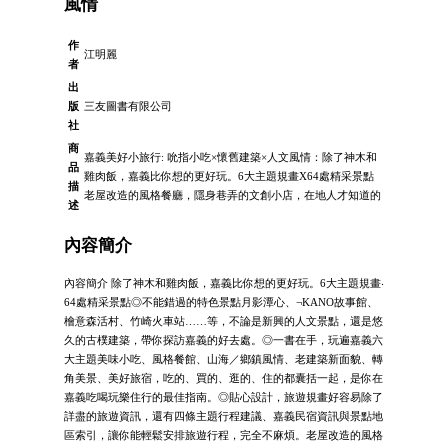
風情
作
江明麗
者
出
版
三友圖書有限公司
社
商
嘉義美好小旅行: 吮指小吃×懷舊建築×人文風情：除了神木和
品
雞肉飯，嘉義比你想的更好玩。6大主題規畫X64處精采景點
描
老屋改造的風格餐廳，隱身巷弄的文創小店，在地人才知道的
述
內容簡介
內容簡介 除了神木和雞肉飯，嘉義比你想的更好玩。6大主題規畫‧
64處精采景點◎不能錯過的特色景點月影潭心、¬KANO故事館、
檜意森活村、竹崎火車站……等，不論是新興的人文景點，還是悠
久的古樸建築，帶你探訪嘉義的好去處。◎一書在手，玩遍嘉義六
大主題美味小吃、風格餐館、山海／鄉鎮風情、老建築新面貌、轉
角美景、美好旅宿，吃的、買的、逛的、住的都囊括一起，是你在
嘉義吃喝玩樂住行的最佳指南。◎貼心設計，旅遊規畫好容易除了
詳盡的旅遊資訊，還有四條主題行程建議、嘉義民宿資訊與景點地
區索引，讓你能輕鬆安排旅遊行程，完全不麻煩。老屋改造的風格