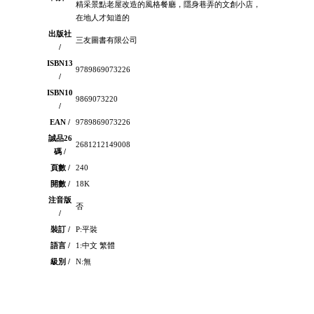
精采景點老屋改造的風格餐廳，隱身巷弄的文創小店，
在地人才知道的
出版社
三友圖書有限公司
/
ISBN13
9789869073226
/
ISBN10
9869073220
/
EAN /
9789869073226
誠品26
2681212149008
碼 /
頁數 /
240
開數 /
18K
注音版
否
/
裝訂 /
P:平裝
語言 /
1:中文 繁體
級別 /
N:無