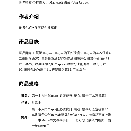
各界推薦 ◎推薦人： Maplesoft 總裁／Jim Cooper
作者介紹
作者介紹 ■作者簡介杜嘉正
產品目錄
產品目錄 1. 認識Maple2. Maple 的工作環境3. Maple 的基本運算4.
二維圖形繪製5. 三維圖形繪製與進階繪圖應用6. 圖形化介面的設
計7. 字串、串列與陣列8. Maple 在微積分上的應用9. 微分方程式
10. 線性代數的應用11. 複變數運算12. 程式設計
商品規格
書名 /
第一本入門Maple的必讀寶典: 現在, 數學可以這樣算!
作者 /
杜嘉正
第一本入門Maple的必讀寶典: 現在, 數學可以這樣算!：
本書特色◎Maplesoft總裁JimCooper大力推薦◎市面上唯
簡介 /
一一本Maple中文教學手冊 無可取代的入門經典，由
一線Maple工