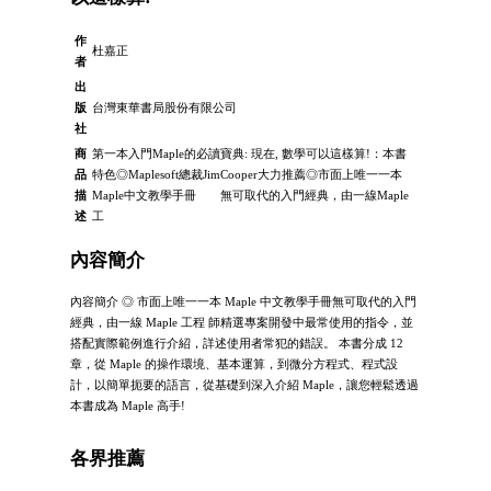
作
杜嘉正
者
出
版
台灣東華書局股份有限公司
社
商
第一本入門Maple的必讀寶典: 現在, 數學可以這樣算!：本書
品
特色◎Maplesoft總裁JimCooper大力推薦◎市面上唯一一本
描
Maple中文教學手冊 無可取代的入門經典，由一線Maple
述
工
內容簡介
內容簡介 ◎ 市面上唯一一本 Maple 中文教學手冊無可取代的入門
經典，由一線 Maple 工程 師精選專案開發中最常使用的指令，並
搭配實際範例進行介紹，詳述使用者常犯的錯誤。 本書分成 12
章，從 Maple 的操作環境、基本運算，到微分方程式、程式設
計，以簡單扼要的語言，從基礎到深入介紹 Maple，讓您輕鬆透過
本書成為 Maple 高手!
各界推薦