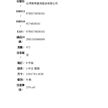
出版社
台灣東華書局股份有限公司
/
ISBN13
9789574838165
/
ISBN10
9574838161
/
EAN /
9789574838165
誠品26
2681105066009
碼 /
頁數 /
472
注音版
否
/
裝訂 /
P:平裝
語言 /
1:中文 繁體
尺寸 /
23X17X1.9CM
級別 /
N:無
注意事
25% off
項 /