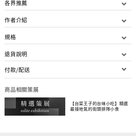
各界推薦
用的料是大白菜跟海帶，海帶要切的跟頭髮一樣細......到
現在有朋友碰到我，還再問我說，你們家的豆腐腦還做
作者介紹
不做？我說不做了，那個已經失傳了
－－宋燕生爺爺／里長伯炸醬麵
規格
我家的牛肉麵也沒有什麼擺盤，就是一碗麵然後肉堆的
退貨說明
超級多，你會看到紅色的湯混著青色的蔥還有小白菜，
很沒有賣相。我妹妹的小孩都很喜歡這樣，吃完了都會
付款/配送
再去裝，最少也會再喝一點湯，無形的默契變成家人之
間維繫的一種牽絆，這一種羈絆，現在從爸爸接到我手
上
商品相關策展
－－林振瑞／紅燒牛肉麵
【台菜王子的台味小吃】精選
最接地氣的街頭排隊小食