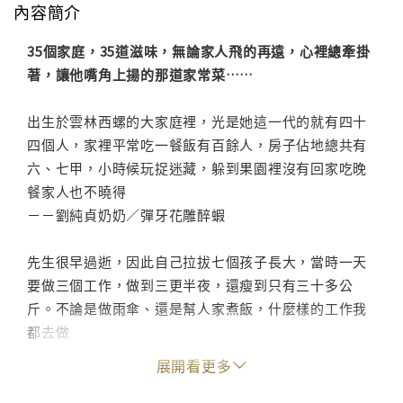
內容簡介
35個家庭，35道滋味，無論家人飛的再遠，心裡總牽掛
著，讓他嘴角上揚的那道家常菜……
出生於雲林西螺的大家庭裡，光是她這一代的就有四十
四個人，家裡平常吃一餐飯有百餘人，房子佔地總共有
六、七甲，小時候玩捉迷藏，躲到果園裡沒有回家吃晚
餐家人也不曉得
－－劉純貞奶奶／彈牙花雕醉蝦
先生很早過逝，因此自己拉拔七個孩子長大，當時一天
要做三個工作，做到三更半夜，還瘦到只有三十多公
斤。不論是做雨傘、還是幫人家煮飯，什麼樣的工作我
都去做
－－陳秀櫻奶奶／さくら素炒米粉
展開看更多
我們家最火熱的東西就是豆腐腦，它比豆花要硬一點，