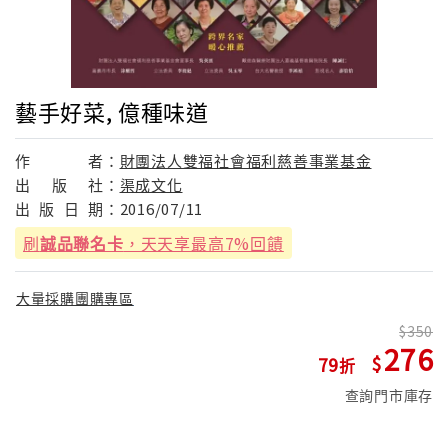
藝手好菜, 億種味道
作
者：
財團法人雙福社會福利慈善事業基金
出
版
社：
渠成文化
出
版
日
期：
2016/07/11
刷
誠品聯名卡
，天天享最高7%回饋
大量採購團購專區
350
276
79
查詢門市庫存