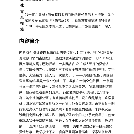
社
商
我一直在這裡：讓你得以脫繭而出的現代童話！＊浪漫、揪心
品
如阿莫多瓦電影《悄悄告訴她》，感動無數渴望愛情的讀者！
描
＊2015年法國文學新人獎，已翻譯成二十多國語言＊「感人
述
內容簡介
內容簡介 讓你得以脫繭而出的現代童話！ ◎浪漫、揪心如阿莫多
瓦電影《悄悄告訴她》，感動無數渴望愛情的讀者！ ◎2015年法
國文學新人獎，已翻譯成二十多國語言 ◎「感人至深的愛情故
事，艾爾莎的內心反映出所有年輕女子對愛情的渴望與害怕。文字
優美、充滿魅力，讓人想一次讀完。 」——瑪麗亞‧龍格，德國藍
登書屋編輯 我是一個空心繭。不，我住在一個空心繭裡。 一隻蛹
住在一個租來的繭裡，這樣說不定還比較美好。 我真想離開這個
繭，但我卻是這個繭的房東。 我的愛情故事可以用亂七八糟形
容，其中幾個很短暫，有幾個時間比較長。現在我是單身。這樣最
好，因為我不知道面對昏迷中的我，他會如何反應。會不會從一開
始就放棄我？他會等我醒來嗎？他會聽醫生的建議，來跟我說話，
說我們之間結束了嗎？和一個處於昏迷中的人分手太容易了，他大
概認為我什麼都聽不到。不過，在前十四週昏迷那段期間，他是對
的……直到「他」的出現…… 現在，我很希望自己有一段美麗的
愛情故事。我必須活下來，讓自己回到冰雪高山，探索這個世界，