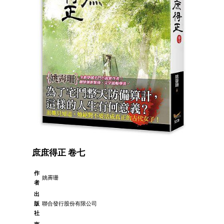
庶庶得正 卷七
作
姚霽珊
者
出
版
聯合發行股份有限公司
社