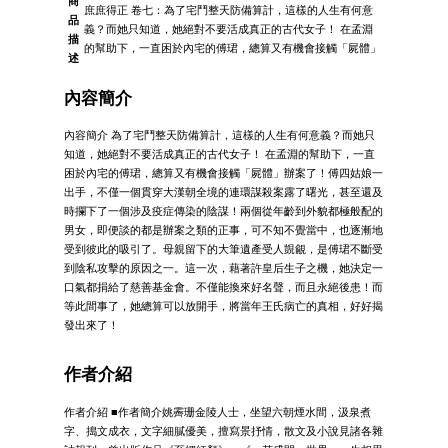
商
庶庶得正 卷七：為了宅鬥整天防備算計，這樣的人生有何意
品
義？而她只知道，她絕對不要活成真正的古代女子！ 在孟淵
描
的幫助下，一直困於內宅的傅珺，總算又有機會接觸「屍體」
述
內容簡介
內容簡介 為了宅鬥整天防備算計，這樣的人生有何意義？而她只
知道，她絕對不要活成真正的古代女子！ 在孟淵的幫助下，一直
困於內宅的傅珺，總算又有機會接觸「屍體」辦案了！傅四姑娘一
出手，不僅一個貫穿大漢朝全境的連環謀殺案露了曙光，甚至還及
時攔下了一個涉及疫症傳染的陰謀！兩個從年齡到外貌都極般配的
男女，即便談的都是辦案之類的正事，可不知不覺當中，也逐漸地
受到彼此的吸引了。母親留下的大筆遺產受人覬覦，是傅珺不斷受
到陰私攻擊的原因之一。這一次，藉著許皇后生子之機，她決定一
口氣都捐給了慈善基金會。不僅能換來好名聲，而且永絕後患！而
等此間事了，她總算可以放開手，將當年王氏病亡的真相，好好揭
發出來了！
作者介紹
作者介紹 ■作者簡介姚霽珊金陵人士，坐望六朝煙水間，汲泉煮
字、搗文成衣，文字細膩優美，擅寫景抒情，散文及小說見諸各雜