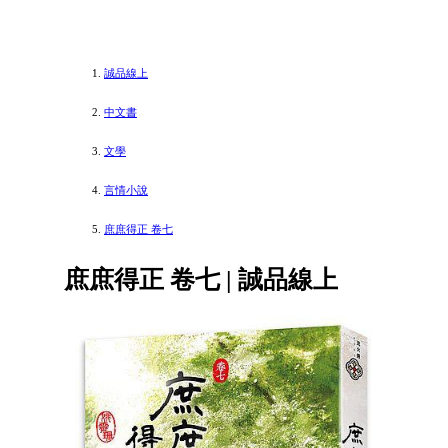
誠品線上
中文書
文學
言情小說
庶庶得正 卷七
庶庶得正 卷七 | 誠品線上