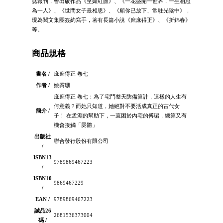
誌報刊，曾出版作品《至媚紅顏》、《一花盛開一世界，一生相思
為一人》、《世間女子最相思》、《願你已放下、常駐光陰中》，
現為閱文集團簽約寫手，著有長篇小說《庶庶得正》、《折錦春》
等。
商品規格
書名 /
庶庶得正 卷七
作者 /
姚霽珊
庶庶得正 卷七：為了宅鬥整天防備算計，這樣的人生有
何意義？而她只知道，她絕對不要活成真正的古代女
簡介 /
子！ 在孟淵的幫助下，一直困於內宅的傅珺，總算又有
機會接觸「屍體」
出版社
聯合發行股份有限公司
/
ISBN13
9789869467223
/
ISBN10
9869467229
/
EAN /
9789869467223
誠品26
2681536373004
碼 /