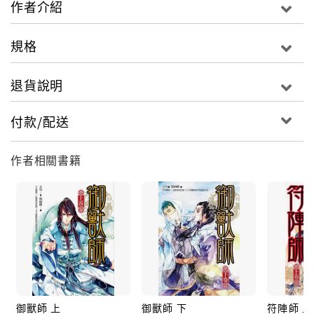
作者介紹
必須維持自己的本心才能擁有的〈四季圖〉，你想要
嗎？
規格
當你收到蘭陵王高長恭那神祕的〈黃金面〉，會戴上
嗎？
退貨說明
若是受邀玩一盤用生命來下的〈六博棋〉，敢不敢接受
挑戰？
付款/配送
如果擁有能召回逝去靈魂的〈亡靈書〉，你最想喚回
的，會是誰？
作者相關書籍
當胡亥頻繁出現在與啞舍有關的人事周圍，
並利用那些各有異能的古物一步步進行他的計畫，
堅決如老闆，是否會開始動搖？
啞舍裡的眾多古物們，繼續等待著下一個推開店門的有
緣人……
御獸師 上
御獸師 下
符陣師 上