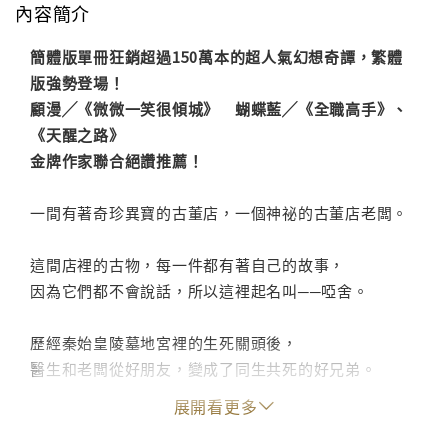
內容簡介
簡體版單冊狂銷超過150萬本的超人氣幻想奇譚，繁體
版強勢登場！
顧漫╱《微微一笑很傾城》 蝴蝶藍╱《全職高手》、
《天醒之路》
金牌作家聯合絕讚推薦！
一間有著奇珍異寶的古董店，一個神祕的古董店老闆。
這間店裡的古物，每一件都有著自己的故事，
因為它們都不會說話，所以這裡起名叫──啞舍。
歷經秦始皇陵墓地宮裡的生死關頭後，
醫生和老闆從好朋友，變成了同生共死的好兄弟。
不變的是，醫生依舊常去找老闆吃飯，
展開看更多
不變的是，啞舍依舊等待著那些有緣人的光臨。