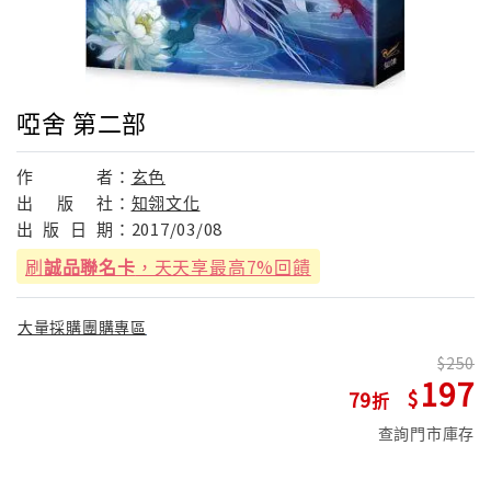
啞舍 第二部
作
者：
玄色
出
版
社：
知翎文化
出
版
日
期：
2017/03/08
刷
誠品聯名卡
，天天享最高7%回饋
大量採購團購專區
250
197
79
查詢門市庫存