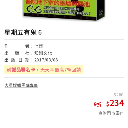
星期五有鬼 6
作
者：
七麒
出
版
社：
知翎文化
出
版
日
期：
2017/03/08
刷
誠品聯名卡
，天天享最高7%回饋
大量採購團購專區
260
234
9
查詢門市庫存