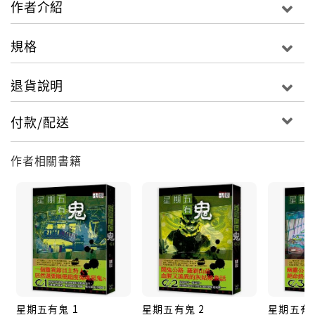
作者介紹
而為了了結這一切，他們必須拿回洛梓琪在地獄裡的分
身。
規格
說起來容易，但這又豈是說拿就拿？
退貨說明
畢竟一進地獄，刑期不滿，誰敢放出？
付款/配送
此時徐浪身上的馬老太太可派上用場了，
天上地下，管你是神仙還是鬼差，掃把星一剋，全都得
作者相關書籍
倒楣！
於是徐浪便帶著背上的馬老掃把星前往地府，
就算剋得整個地府鬼哭神號，也要將洛梓琪的分身拿到
手！
星期五有鬼 1
星期五有鬼 2
星期五有鬼