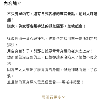
內容簡介
不只鬼屋凶宅，還有各式各樣的靈異景點，絕對大呼過
癮！
道家、佛家等各類手法的抓鬼驅邪，鬼魂超度！
徐浪經過一番心理掙扎，終於決定採用李一靈所制定的
辦法，
用自身當引子，引那占據廖青青身體的老太太上身！
然而萬萬沒想到的是，此舉卻讓徐浪陷入了萬劫不復之
地，
因為老太太雖出了廖青青的身體，但她卻轉而纏上了徐
浪，
並且她的真身原來竟是個星君──馬老掃把星！
徐浪就此被掃把星剋得衰運連連，叫苦不迭，
展開看更多
可意外的是，李一靈竟在這時回想起他和洛梓琪的過往
種種，