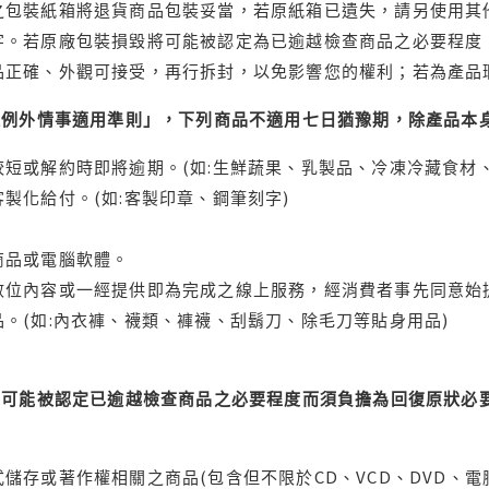
之包裝紙箱將退貨商品包裝妥當，若原紙箱已遺失，請另使用其
字。若原廠包裝損毀將可能被認定為已逾越檢查商品之必要程度，
品正確、外觀可接受，再行拆封，以免影響您的權利；若為產品
理例外情事適用準則」，下列商品不適用七日猶豫期，除產品本
短或解約時即將逾期。(如:生鮮蔬果、乳製品、冷凍冷藏食材、
製化給付。(如:客製印章、鋼筆刻字)
商品或電腦軟體。
位內容或一經提供即為完成之線上服務，經消費者事先同意始提
。(如:內衣褲、襪類、褲襪、刮鬍刀、除毛刀等貼身用品)
可能被認定已逾越檢查商品之必要程度而須負擔為回復原狀必要
儲存或著作權相關之商品(包含但不限於CD、VCD、DVD、電