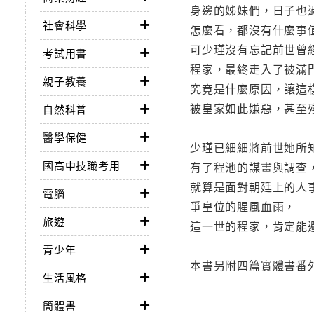
身邊的姊妹們，日子也
社會科學
怎麼看，都沒有什麼事
可少瑾沒有忘記前世曾
考試用書
程家，最終走入了被滿
親子教養
究竟是什麼原因，讓這
被皇家如此嫌惡，甚至
自然科普
醫學保健
少瑾已細細將前世她所
國高中技職考用
有了程池的謀畫與調查
就算是面對朝廷上的人
電腦
爭皇位的腥風血雨，
旅遊
這一世的程家，肯定能
青少年
本書另附四篇實體書番
生活風格
簡體書