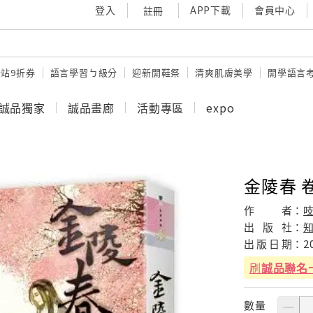
登入
APP下載
會員中心
註冊
站9折券
語言學習ㄅ級分
迎新開鞋祭
清爽肌膚美學
開學語言
誠品獨家
誠品畫廊
活動專區
expo
金陵春 卷
作
者：
出
版
社：
出
版
日
期：
2
刷
誠品聯名
數量