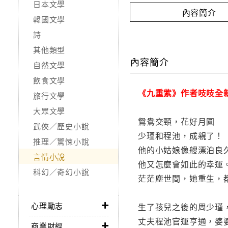
日本文學
內容簡介
韓國文學
詩
其他類型
內容簡介
自然文學
飲食文學
《九重紫》作者吱吱全
旅行文學
大眾文學
鴛鴦交頸，花好月圓
武俠／歷史小說
少瑾和程池，成親了！
推理／驚悚小說
他的小姑娘像艘漂泊良
言情小說
他又怎麼會如此的幸運
科幻／奇幻小說
茫茫塵世間，她重生，
心理勵志
生了孩兒之後的周少瑾
丈夫程池官運亨通，婆
商業財經