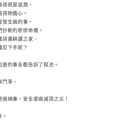
過得很是滋潤，
值得她擔心。
經發生過的事。
門抄斬的悲慘命運。
樣詩書耕讀之家，
殘忍下手呢？
知道的事全都告訴了程池。
，
事鬥爭，
避過禍事，安全度過滅頂之災！
外。