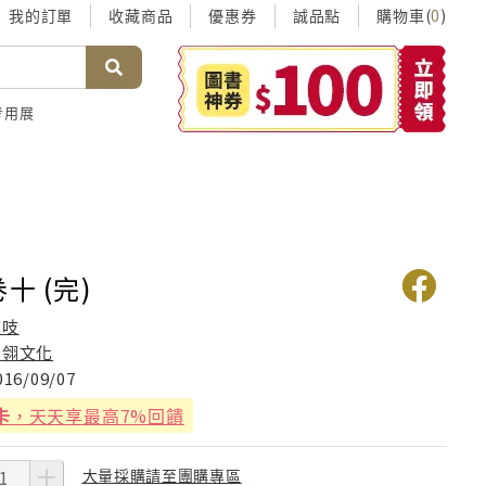
我的訂單
收藏商品
優惠券
誠品點
購物車(
)
0
考用展
十 (完)
吱吱
知翎文化
016/09/07
卡
，天天享最高7%回饋
大量採購請至團購專區