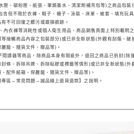
水匣、碳粉匣、紙張、筆類墨水、清潔劑補充包等)之商品包裝已
(包含但不限於衣褲、鞋子、襪子、泳裝、床單、被套、填充玩具
品有不可回復之髒污或磨損痕跡。
品、內衣褲等消耗性或個人衛生用品、商品銷售頁面上特別載明之
等接觸商品內容之包裝部分)或已非全新狀態(外觀有刮傷、破
保麗龍、隨貨文件、贈品等)。
電子閱讀器等商品，除商品本身有瑕疵外，退回之商品已拆封(除
封條、拆除吊牌、拆除貼膠或標籤等情形)或已非全新狀態(外
袋、配件紙箱、保麗龍、隨貨文件、贈品等)。
服專區→常見問題→誠品線上退貨退款】之說明。