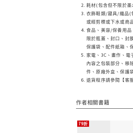
耗材(包含但不限於墨
衣飾鞋類/寢具/織品
或經剪標或下水或商
食品、美容/保養用
限於瓶蓋、封口、封膜
保護袋、配件紙箱、
家電、3C、畫作、
內容之包裝部分、移除
件、原廠外盒、保護
退貨程序請參閱【客
作者相關書籍
79折