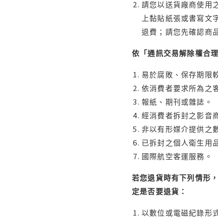
請您以送貨廠商使用
上黏貼紙張或書寫文
退費；請您先確認商
依「通訊交易解除權合
易於腐敗、保存期限較
依消費者要求所為之客
報紙、期刊或雜誌。
經消費者拆封之影音
非以有形媒介提供之數
已拆封之個人衛生用品
國際航空客運服務。
若您退貨時有下列情形，
定是否要退貨：
以數位或電磁紀錄形式