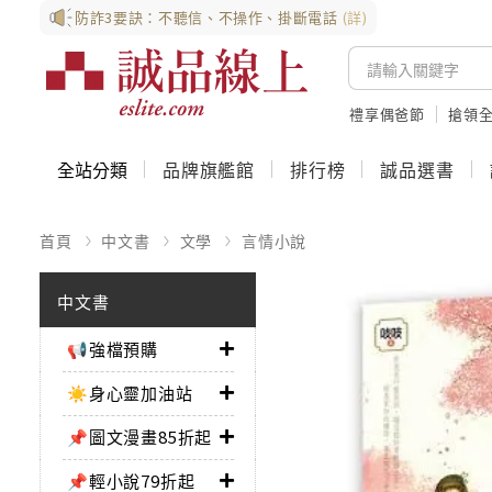
防詐3要訣：不聽信、不操作、掛斷電話
(詳)
禮享偶爸節
搶領全
全站分類
品牌旗艦館
排行榜
誠品選書
首頁
中文書
文學
言情小說
中文書
📢強檔預購
☀️身心靈加油站
📌圖文漫畫85折起
📌輕小說79折起