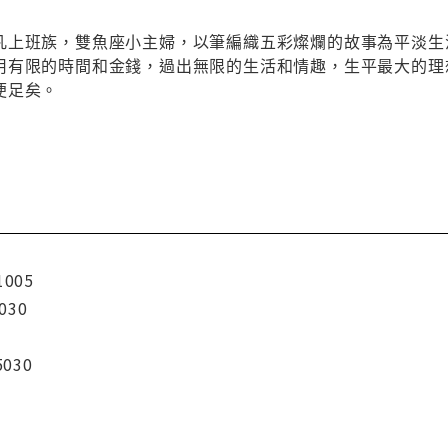
凡上班族，雙魚座小主婦，以筆編織五彩燦爛的故事為平淡生
用有限的時間和金錢，過出無限的生活和情趣，生平最大的理
便足矣。
1005
030
5030