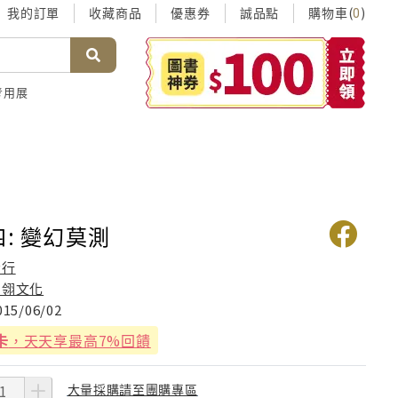
我的訂單
收藏商品
優惠券
誠品點
購物車(
)
0
考用展
四: 變幻莫測
希行
知翎文化
015/06/02
卡
，天天享最高7%回饋
大量採購請至團購專區