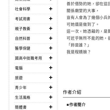
善於借勢的她，卻在這
社會科學
關係廟堂的大事，
豈有人會為了幾個小兵
考試用書
可她還是做到了。
親子教養
這一次，她憑藉的，是
可近乎無所不能的她，
自然科普
「妳是誰？」
醫學保健
我是程嬌娘？
國高中技職考用
電腦
旅遊
青少年
作者介紹
生活風格
■作者簡介
簡體書