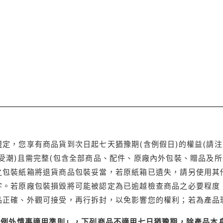
定，您享有商品貨到次日起七天猶豫期(含例假日)的權益(請
受潮)且需完整(包含全部商品、配件、原廠內外包裝、贈品及所
之包裝紙箱將退貨商品包裝妥當，若原紙箱已遺失，請另使用其
字。若原廠包裝損毀將可能被認定為已逾越檢查商品之必要程度，
品正確、外觀可接受，再行拆封，以免影響您的權利；若為產品
理例外情事適用準則」，下列商品不適用七日猶豫期，除產品本