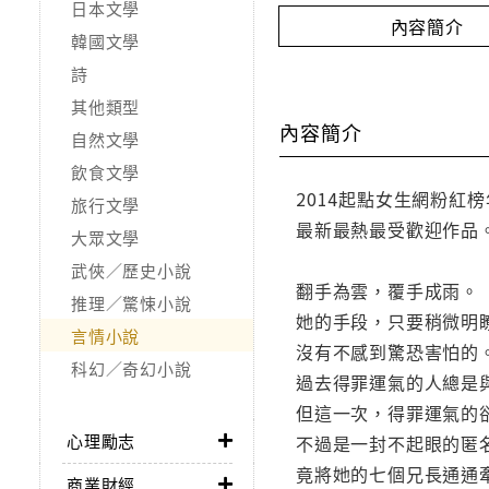
日本文學
內容簡介
韓國文學
詩
其他類型
內容簡介
自然文學
飲食文學
2014起點女生網粉
旅行文學
最新最熱最受歡迎作品
大眾文學
武俠／歷史小說
翻手為雲，覆手成雨。
推理／驚悚小說
她的手段，只要稍微明
言情小說
沒有不感到驚恐害怕的
科幻／奇幻小說
過去得罪運氣的人總是
但這一次，得罪運氣的
心理勵志
不過是一封不起眼的匿
竟將她的七個兄長通通
商業財經