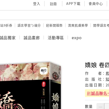
登入
APP下載
會員中心
註冊
站9折券
語言學習ㄅ級分
迎新開鞋祭
清爽肌膚美學
開學語言
誠品獨家
誠品畫廊
活動專區
expo
嬌娘 卷
作
者：
出
版
社：
出
版
日
期：
2
刷
誠品聯名
數量