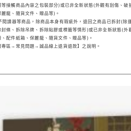
等接觸商品內容之包裝部分)或已非全新狀態(外觀有刮傷、破
保麗龍、隨貨文件、贈品等)。
電子閱讀器等商品，除商品本身有瑕疵外，退回之商品已拆封(除
封條、拆除吊牌、拆除貼膠或標籤等情形)或已非全新狀態(外
袋、配件紙箱、保麗龍、隨貨文件、贈品等)。
服專區→常見問題→誠品線上退貨退款】之說明。