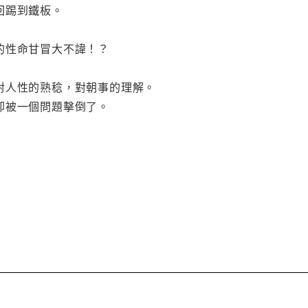
回踢到鐵板。
的性命甘冒大不諱！？
對人性的熟稔，對朝事的理解。
卻被一個問題擊倒了。