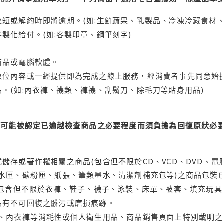
短或解約時即將逾期。(如:生鮮蔬果、乳製品、冷凍冷藏食材、
製化給付。(如:客製印章、鋼筆刻字)
商品或電腦軟體。
位內容或一經提供即為完成之線上服務，經消費者事先同意始提
。(如:內衣褲、襪類、褲襪、刮鬍刀、除毛刀等貼身用品)
可能被認定已逾越檢查商品之必要程度而須負擔為回復原狀必要
儲存或著作權相關之商品(包含但不限於CD、VCD、DVD、電
水匣、碳粉匣、紙張、筆類墨水、清潔劑補充包等)之商品包裝已
(包含但不限於衣褲、鞋子、襪子、泳裝、床單、被套、填充玩具
品有不可回復之髒污或磨損痕跡。
品、內衣褲等消耗性或個人衛生用品、商品銷售頁面上特別載明之