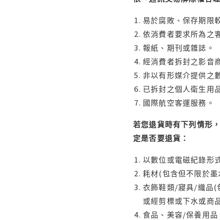
易於腐敗、保存期限較
依消費者要求所為之客
報紙、期刊或雜誌。
經消費者拆封之影音
非以有形媒介提供之數
已拆封之個人衛生用品
國際航空客運服務。
若您退貨時有下列情形，
定是否要退貨：
以數位或電磁紀錄形式
耗材(包含但不限於墨
衣飾鞋類/寢具/織品
或經剪標或下水或商
食品、美容/保養用