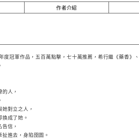
作者介紹
紅榜年度冠軍作品，五百萬點擊，七十萬推薦，希行繼《藥香》
。
瞭的人，
。
與她對立之人，
卻換成了她。
名告信，
牽扯進去，身陷囹圄。