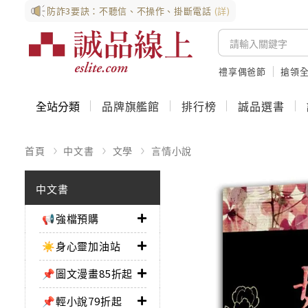
防詐3要訣：不聽信、不操作、掛斷電話
(詳)
禮享偶爸節
搶領全
全站分類
品牌旗艦館
排行榜
誠品選書
首頁
中文書
文學
言情小說
中文書
📢強檔預購
☀️身心靈加油站
📌圖文漫畫85折起
📌輕小說79折起