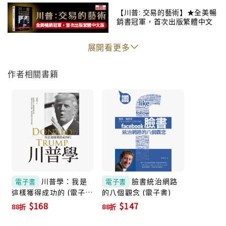
【川普: 交易的藝術】★全美暢
銷書冠軍，首次出版繁體中文
版★
展開看更多
作者相關書籍
川普學：我是
臉書統治網路
電子書
電子書
這樣獲得成功的 (電子
的八個觀念 (電子書)
書)
$168
$147
88折
88折