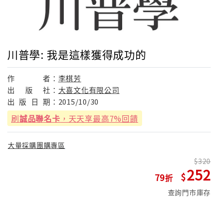
川普學: 我是這樣獲得成功的
作
者：
李棋芳
出
版
社：
大喜文化有限公司
出
版
日
期：
2015/10/30
刷
誠品聯名卡
，天天享最高7%回饋
大量採購團購專區
320
252
79
查詢門市庫存