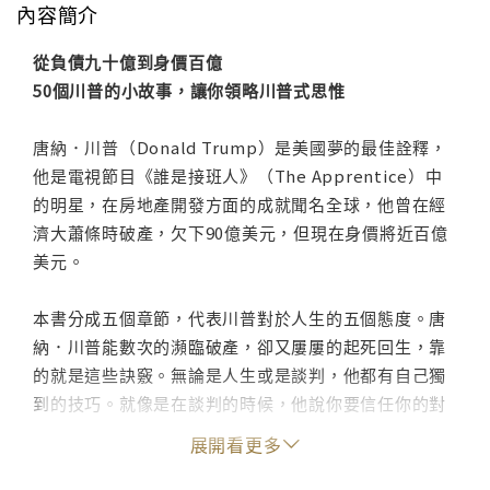
內容簡介
從負債九十億到身價百億
50個川普的小故事，讓你領略川普式思惟
唐納．川普（Donald Trump）是美國夢的最佳詮釋，
他是電視節目《誰是接班人》（The Apprentice）中
的明星，在房地產開發方面的成就聞名全球，他曾在經
濟大蕭條時破產，欠下90億美元，但現在身價將近百億
美元。
本書分成五個章節，代表川普對於人生的五個態度。唐
納．川普能數次的瀕臨破產，卻又屢屢的起死回生，靠
的就是這些訣竅。無論是人生或是談判，他都有自己獨
到的技巧。就像是在談判的時候，他說你要信任你的對
手，創造和諧的關係，而不是去攻擊他。但是在信任對
展開看更多
手的同時，你要把他的話都當成是假的，再慢慢求證哪
句話是真的。