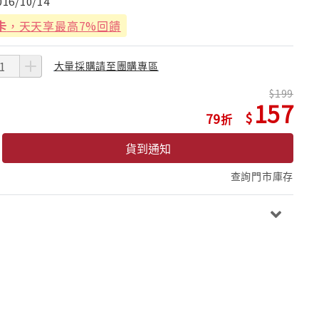
016/10/14
卡
，天天享最高7%回饋
大量採購請至團購專區
199
157
79
貨到通知
查詢門市庫存