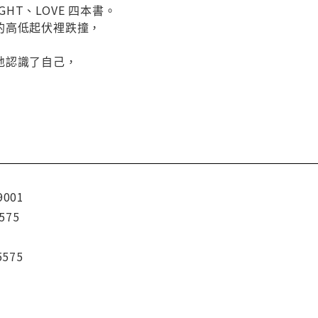
IGHT、LOVE 四本書。
的高低起伏裡跌撞，
地認識了自己，
9001
575
5575