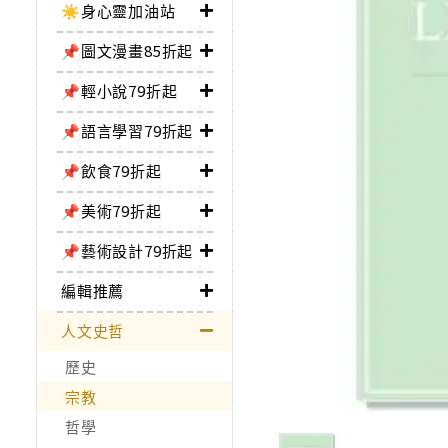
☀️身心靈加油站
📌圖文漫畫85折起
📌輕小說79折起
📌語言學習79折起
📌飲食79折起
📌美術79折起
📌藝術設計79折起
編輯推薦
人文史哲
歷史
宗教
哲學