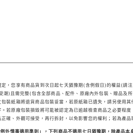
定，您享有商品貨到次日起七天猶豫期(含例假日)的權益(請
受潮)且需完整(包含全部商品、配件、原廠內外包裝、贈品及所
之包裝紙箱將退貨商品包裝妥當，若原紙箱已遺失，請另使用其
字。若原廠包裝損毀將可能被認定為已逾越檢查商品之必要程度，
品正確、外觀可接受，再行拆封，以免影響您的權利；若為產品
理例外情事適用準則」，下列商品不適用七日猶豫期，除產品本