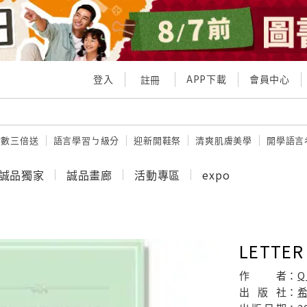
登入
APP下載
會員中心
註冊
點數三倍送
語言學習ㄅ級分
迎新開鞋祭
清爽肌膚美學
開學語言
誠品獨家
誠品畫廊
活動專區
expo
LETTER
作
者：
Q
出
版
社：