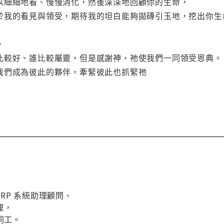
以細細地看、慢慢消化，然後深深地回顧你的生命，
於我的看見與領受，期待我的坦白能夠拋磚引玉地，挖出你生
。
比較好、誰比較屬靈，但是感謝神，祂使我們一同領受恩典。
我們成為彼此的夥伴，牽緊彼此也抓緊祂
RP 系統助理顧問、
理，
同工。