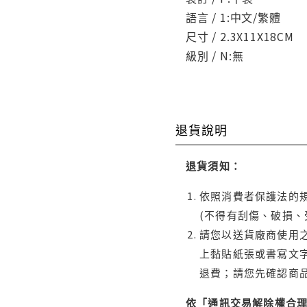
語言 / 1:中文/繁體
尺寸 / 2.3X11X18CM
級別 / N:無
退貨說明
退貨須知：
依照消費者保護法的規
(不得有刮傷、破損、
請您以送貨廠商使用
上黏貼紙張或書寫文
退費；請您先確認商
依「通訊交易解除權合