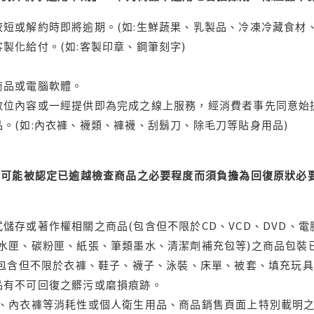
短或解約時即將逾期。(如:生鮮蔬果、乳製品、冷凍冷藏食材、
製化給付。(如:客製印章、鋼筆刻字)
商品或電腦軟體。
位內容或一經提供即為完成之線上服務，經消費者事先同意始提
。(如:內衣褲、襪類、褲襪、刮鬍刀、除毛刀等貼身用品)
可能被認定已逾越檢查商品之必要程度而須負擔為回復原狀必要
儲存或著作權相關之商品(包含但不限於CD、VCD、DVD、電
水匣、碳粉匣、紙張、筆類墨水、清潔劑補充包等)之商品包裝已
(包含但不限於衣褲、鞋子、襪子、泳裝、床單、被套、填充玩具
品有不可回復之髒污或磨損痕跡。
品、內衣褲等消耗性或個人衛生用品、商品銷售頁面上特別載明之