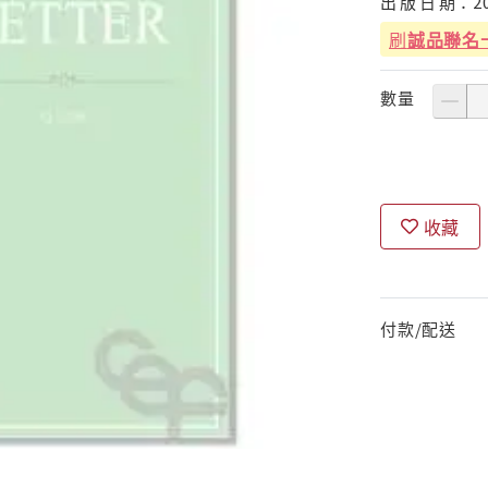
出
版
日
期：
2
刷
誠品聯名
數量
收藏
付款/配送