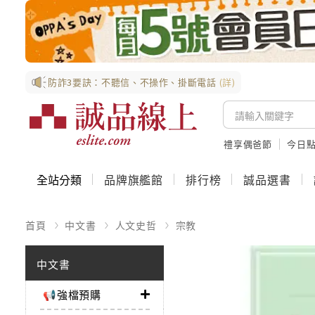
防詐3要訣：不聽信、不操作、掛斷電話
(詳)
禮享偶爸節
今日
全站分類
品牌旗艦館
排行榜
誠品選書
首頁
中文書
人文史哲
宗教
中文書
📢強檔預購