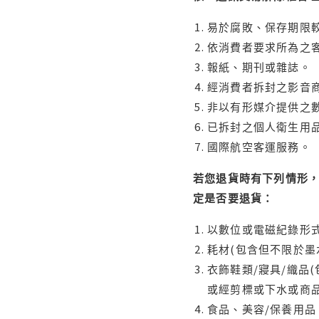
易於腐敗、保存期限較
依消費者要求所為之客
報紙、期刊或雜誌。
經消費者拆封之影音
非以有形媒介提供之數
已拆封之個人衛生用品
國際航空客運服務。
若您退貨時有下列情形，
定是否要退貨：
以數位或電磁紀錄形式
耗材(包含但不限於墨
衣飾鞋類/寢具/織品
或經剪標或下水或商
食品、美容/保養用