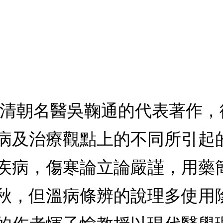
是清朝名醫吳鞠通的代表著作
病及治療觀點上的不同所引起
疾病，傷寒論立論嚴謹，用藥
秋，但溫病條辨的說理多使用