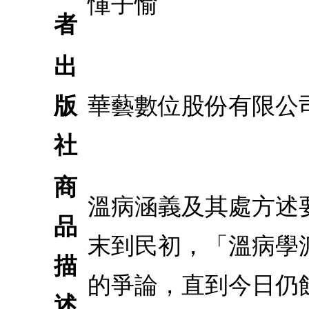
惲子愉
者
出
版
華藝數位股份有限公
社
商
溫病涵義及其處方述
品
末到民初，「溫病學
描
的爭論，直到今日仍
述