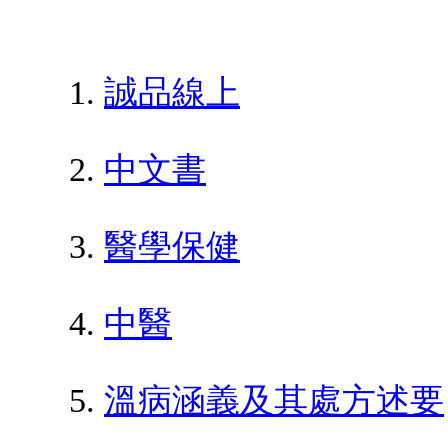
誠品線上
中文書
醫學保健
中醫
溫病涵義及其處方述要