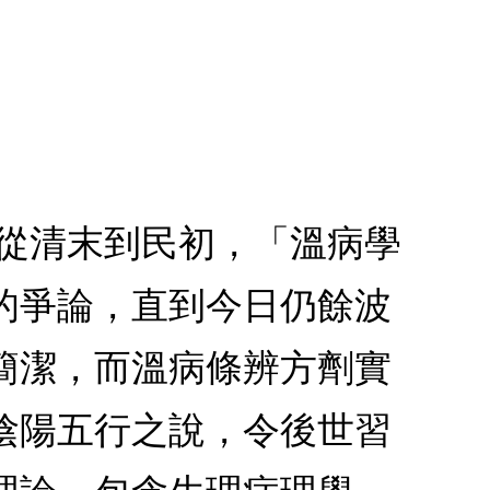
，從清末到民初，「溫病學
的爭論，直到今日仍餘波
簡潔，而溫病條辨方劑實
陰陽五行之說，令後世習