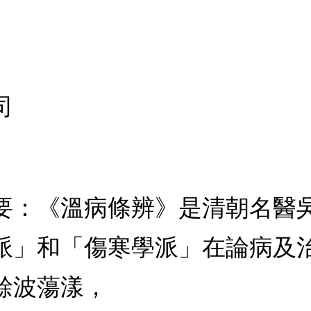
司
要：《溫病條辨》是清朝名醫
派」和「傷寒學派」在論病及
餘波蕩漾，