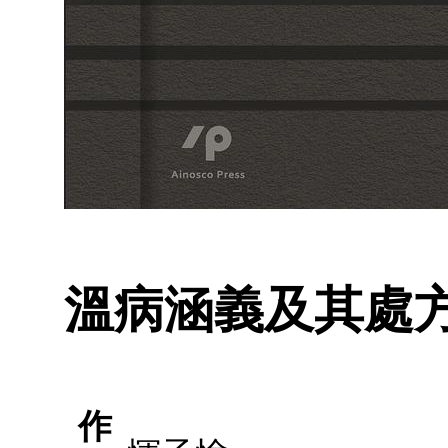
溫病涵義及其處
作