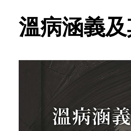
溫病涵義及