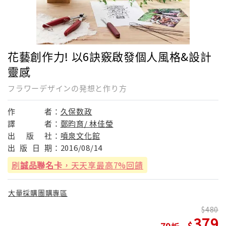
花藝創作力! 以6訣竅啟發個人風格&設計
靈感
フラワーデザインの発想と作り方
作
者：
久保数政
譯
者：
鄭昀育/ 林佳瑩
出
版
社：
噴泉文化館
出
版
日
期：
2016/08/14
刷
誠品聯名卡
，天天享最高7%回饋
大量採購團購專區
480
379
79