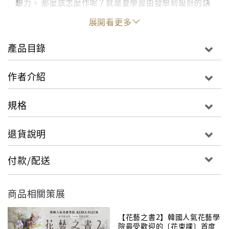
想力。 那麼該怎麼作呢？就是要學習由發想到設計的訣
竅，也就是習得系統化的「發想法」。要創造出個性化
展開看更多
的設計，需要的不只是感性，而若以理論為基礎來訓
練，就可以習得這種能力。重點是決定好發想的起點，
產品目錄
而從其開始擴展的收集資訊。而近年來，電腦與智慧型
手機相當普及，任何資訊都能瞬間得知。於是作者也研
作者介紹
究出可以將這樣取得的資訊，置入系統中再將其轉變成
設計的方法。在本書中，將以各式實例來解說，並提供6
規格
個構思的切入點，讓讀者更能清楚明瞭其中的絕竅，讓
愛花人都學到創作出自己獨一無二作品的能力。
退貨說明
付款/配送
商品相關策展
【花藝之書2】韓國人氣花藝學
院最受歡迎的〔花束課〕首度