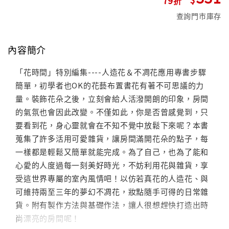
查詢門市庫存
內容簡介
「花時間」特別編集----人造花＆不凋花應用專書步驟
簡單，初學者也OK的花藝布置書花有著不可思議的力
量。裝飾花朵之後，立刻會給人活潑開朗的印象，房間
的氣氛也會因此改變。不僅如此，你是否曾感覺到，只
要看到花，身心靈就會在不知不覺中放鬆下來呢？本書
蒐集了許多活用可愛雜貨，讓房間滿開花朵的點子，每
一樣都是輕鬆又簡單就能完成。為了自己，也為了能和
心愛的人度過每一刻美好時光，不妨利用花與雜貨，享
受這世界專屬的室內風情吧！以仿若真花的人造花、與
可維持兩至三年的夢幻不凋花，妝點隨手可得的日常雜
貨。附有製作方法與基礎作法，讓人很想趕快打造出時
尚漂亮的房間呢！