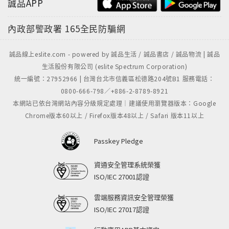
誠品APP
慰勞的獎品，甚至以此鼓舞自己，每完成一項計畫，便
犒賞一次。
內政部警政署
165全民防騙網
◎做到4件事，提升續航力，永不斷電
誠品線上eslite.com - powered by 誠品生活 / 誠品書店 / 誠品物流 | 誠品
不過，意志力是有限的，不用就會退化，但常訓練就能
生活股份有限公司 (eslite Spectrum Corporation)
強化。因此，岩崎一郎也提出幾個好方法，為你的意志
統一編號：27952966 | 台灣台北市信義區松德路204號B1 服務電話：
力充電，讓大腦越用越靈光，包括：
0800-666-798／+886-2-8789-8921
本網站已依台灣網站內容分級規定處理｜建議使用瀏覽器版本：Google
1、睡眠充足：睡飽一點，思考不打結。
Chrome版本60以上 / Firefox版本48以上 / Safari 版本11以上
2、定期運動：可強化記憶力，行為更積極。
3、攝取健腦食物：多吃魚、亞麻籽油、奇異果，提升學
Passkey Pledge
習力。
4、與人為善：不交惡，因言語暴力會損傷大腦。
資通安全管理系統榮獲
ISO/IEC 27001認證
這套方法簡單易學，任何人都能執行，
雲端服務資訊安全管理榮獲
幫助你在工作、愛情、學業、財富、健康上，
ISO/IEC 27017認證
事半功倍，輕鬆駕馭生活，做自己的主人。