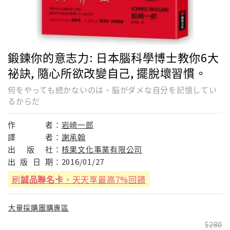
鍛鍊你的意志力: 日本腦科學博士教你6大
祕訣, 隨心所欲改變自己, 擺脫壞習慣。
何をやっても続かないのは、脳がダメな自分を記憶してい
るからだ
作
者：
岩崎一郎
譯
者：
謝承翰
出
版
社：
核果文化事業有限公司
出
版
日
期：
2016/01/27
刷
誠品聯名卡
，天天享最高7%回饋
大量採購團購專區
280