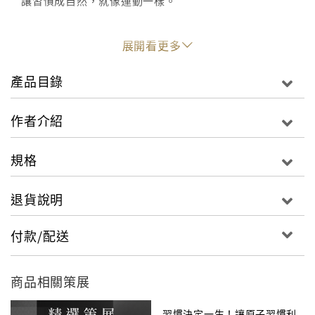
讓習慣成自然，就像運動一樣。
【改變永遠不晚，從現在開始】
展開看更多
將目標清單化，每完成一件事，就給予讚美。
多吃起司、納豆、柴魚，增加大腦的中的多巴胺。
產品目錄
將習慣寫下來，並置於顯眼處，讓習慣成自然。
增加「幸福感」消除壓力，讓腦部穩定運作。
作者介紹
每天五分鐘，找出值得感謝的事物。
運動強化記憶力，讓行動變積極。
規格
你一定不相信，跟自己打賭、立下誓約，其實最容易失
退貨說明
敗。為什麼？
因為科學證明，「當一個人越想做一件事，越做不
付款/配送
到」。
這就是為什麼當我們常只有3分鐘熱度，或老是戒不掉壞
習慣，像是：
商品相關策展
想從明天開始，早睡早起→最後還是半夜2點才睡
習慣決定一生！讓原子習慣利