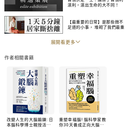
滾利，滾出生命的大不同！
下定決心，開始減肥→第二天就破功，吃了大餐
20年的老菸槍，決定戒菸→結果受不了誘惑，隔天又抽
完一包
【最重要的日常】是那些微不
足道的小事， 堆砌了我們最重
距離工作截止日只剩1天→心中想著要盡快完成，卻還是
要的日常
忍不住拖延
展開看更多
想趕在過年前整理房間→從年前講到年後，還是沒動工
作者相關書籍
本書作者，同時也是腦科學專家的岩崎一郎表示，人類
所有的行為都受控於大腦，只要了解並善用你的腦袋，
就能用「它」改變拖延、找藉口、懶散等劣習，輕鬆駕
馭意志力，甚至輕易改變他人的行動，隨心所欲的控制
對方。
◎先別急著吃棉花糖，「延遲享受」可獲得更大甜頭
任何的夢想、成功，都得經過挑戰，為了克服困難，你
改變人生的大腦鍛鍊: 日
重塑幸福腦! 腦科學家教
必須極度專注，在期限內達成任務，而推動你向前的力
本腦科學博士親授活化
你30天養成正向大腦的
量便是「意志力」。岩崎一郎指出，如同棉花糖實驗的
腦島皮質6大法則, 教你
小習慣