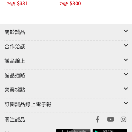
$331
$300
79折
79折
用意念扭轉命運, 變得更
結果，孩童時期就懂得延遲享受，將來較有成就。意志
快樂
力絕對可靠鍛鍊，且方法超簡單，只需做到6件事：
1、過程中，隨時稱讚自己→將目標清單化，每完成一件
關於誠品
事，就給予讚美，找到成就感，願意持續下去。
2、增加大腦的中的多巴胺，提升幹勁→腦中的多巴胺越
合作洽談
多，行動力越高。可多吃起司、納豆、柴魚，促進分泌
量。
誠品線上
3、善用文字或APP，提高執行力→將習慣寫下來，並置
於顯眼處，方便隨時提醒自己，讓習慣成自然。
誠品通路
4、化繁為簡，將步驟簡單化→別把事情想得太難，簡化
過程，步驟越少，成功率越高。切記，沒人喜歡繞遠
營業據點
路。
訂閱誠品線上電子報
5、重點在於「過程」，而非時間→與其用期限規定自
己，不如先從有興趣的事開始做，把大目標切割成小習
關注誠品
慣。
6、把偶爾的放縱，當作獎勵→不小心破戒時，不妨視為