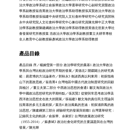
治大學政治學系碩士俞振華政治大學選舉研究中心副研究員暨政治
學系副教授翁燕菁政治大學政治學系助理教授張其賢政治大學政治
學系助理教授張福建中央研究院人文社會科學研究中心研究員郭秋
永中央研究院人文社會科學研究中心兼任研究員陳光輝中正大學政
治學系副教授陳建綱政治大學政治學系助理教授黃德北世新大學社
會發展研究所教授葉 浩政治大學政治學系副教授董立夫耕莘專校
全人教育中心副教授蘇彥斌政治大學政治學系助理教授
產品目錄
產品目錄 序／楊婉瑩第一部分 政治學研究的奠基1 政治大學政治
學系與台灣比較政治研究早期的發展／黃德北2 開疆闢土的研究典
範：易君博的方法論著作／郭秋永3 衡諸西典以利東用：初探指南
山下的憲政思維／翁燕菁4 台灣地區中國古代政治制度研究的回顧
與檢討 ／董立夫第二部分 中西政治思想的會通1 鄒文海與政治大
學中國政治思想研究的早期特點／張其賢2 從變與常思考政治學及
西洋政治思想史在政大的開展／張福建3 鄒文海的責任民主理論與
拉斯基的多元主義初探／葉浩4 政治風氣的意涵：初探浦薛鳳的政
治思想／陳建綱第三部分 經驗研究的發展與前瞻1 台灣選舉研究：
記錄民主化的軌跡／俞振華、余家炘2 台灣的政黨政治研究
（1955-2014）／蘇彥斌3 政治社會化研究的主要議題與在台灣的
發展／陳光輝