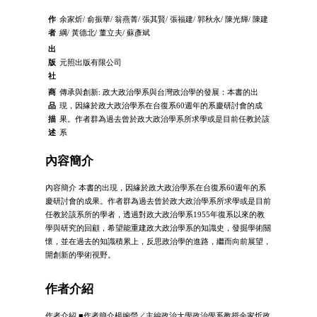
作
余家炘/ 俞振華/ 翁燕菁/ 張其賢/ 張福建/ 郭秋永/ 陳光輝/ 陳建
者
綱/ 黃德北/ 董立夫/ 蘇彥斌
出
版
元照出版有限公司
社
商
傳承與創新: 政大政治學系與台灣政治學的發展：本書的出
品
現，因緣於政大政治學系在台復系60週年的系慶研討會的成
描
果。作者群為過去曾於政大政治學系所求學或是目前任教於該
述
系
內容簡介
內容簡介 本書的出現，因緣於政大政治學系在台復系60週年的系
慶研討會的成果。作者群為過去曾於政大政治學系所求學或是目前
任教於該系所的學者，透過對政大政治學系1955年復系以來的教
學與研究的回顧，希望能重建政大政治學系的知識史，發掘學術關
懷，並在過去的知識積累上，反思政治學的進路，繼而向前展望，
開創新的學術視野。
作者介紹
作者介紹 ■作者簡介楊婉瑩／主編政治大學政治學系教授余家炘政