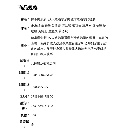
商品規格
書名 /
傳承與創新: 政大政治學系與台灣政治學的發展
余家炘 俞振華 翁燕菁 張其賢 張福建 郭秋永 陳光輝 陳
作者 /
建綱 黃德北 董立夫 蘇彥斌
傳承與創新: 政大政治學系與台灣政治學的發展：本書的
出現，因緣於政大政治學系在台復系60週年的系慶研討
簡介 /
會的成果。作者群為過去曾於政大政治學系所求學或是
目前任教於該系
出版社
元照出版有限公司
/
ISBN13
9789866475870
/
ISBN10
9866475875
/
EAN /
9789866475870
誠品26
2681384287003
碼 /
頁數 /
336
注音版
否
/