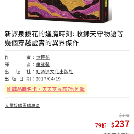
新譯泉鏡花的逢魔時刻: 收錄天守物語等
幾個穿越虛實的異界傑作
作
者：
泉鏡花
譯
者：
侯詠馨
出
版
社：
紅通通文化出版社
出
版
日
期：
2017/04/19
刷
誠品聯名卡
，天天享最高7%回饋
大量採購團購專區
300
237
79