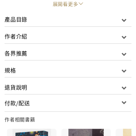
與遺憾，精雕細琢的魔幻語彙，更築起一座宛如潘朵拉
展開看更多
盒子般的「鏡花世界」：絢麗幽冥，栩栩如生。
產品目錄
一頭平整的三七分造型、清潔感十足的臉上戴著細金圓
框眼鏡，一副文藝青年模樣的泉鏡花，是什麼成就了他
作者介紹
悠遊異界與現世的想像力？書中附有側寫鏡花恐懼症、
偏執狂和收集癖的「作家軼事專欄──泉鏡花不思議」，
各界推薦
帶領讀者在迷途於光彩陸離的鏡花世界之時，再添一筆
鏡花日常的生活趣味。
規格
跟隨泉鏡花筆下言靈，踏進日本妖異故事大道，本書不
退貨說明
容錯過──
天守物語（1917）──姬路城天守閣第五重內一段穿越
付款/配送
人間與異界的愛情，堪稱日本耽美戲曲作品的最高峰之
作。
歌行燈（1910）──月夜中不絕如縷的能樂演奏聲，能
作者相關書籍
樂家庭出生的泉鏡花追求藝術至上之圓熟期作品。
外科室（1895）──因一見鍾情而展開長達九年的單相