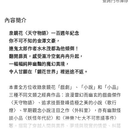
查詢門市庫存
內容簡介
泉鏡花〈天守物語〉一百週年紀念
你不可不知的金澤文豪，
連鬼太郎作者水木茂都為他傾倒！
翻開扉頁，感受濕冷空氣冉冉升起，
一幅幅純粹幽豔的魔幻異境，
令人甘願在「鏡花世界」裡迷途不返。
本書全方位收錄泉鏡花「戲劇」、「小說」和「小品」
三種不同文類之經典作品：浪漫靈幻而幽玄的戲曲傑作
〈天守物語〉、追求技藝登峰造極之美的小說〈歌行
燈〉、早期觀念小說注目之作〈外科室〉，亦有幽默怪
談小品〈妖怪年代記〉和〈神樂?七大不可思議事件〉
等。描寫了穿越人間與異界、夢境與現實的情愛、糾葛