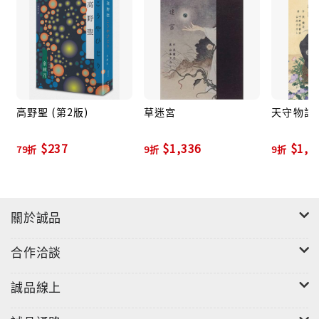
思，手術室裡超越肉體痛楚的虐戀純愛故事。
妖怪年代記（1942）──千萬別試圖解開靈異怪談的真
面目！泉鏡花玩心十足的怪奇小品傑作。
神樂七大不可思議事件（1942）──跟隨泉鏡花的身影
穿梭於神樂?彎曲小巷中，今天又有什麼不可思議的新發
現？
高野聖 (第2版)
草迷宮
天守物語
【特別附錄】
$237
$1,336
$1,4
79折
9折
9折
◎ 重量級文人評論〈妖豔奇幻的語言煉金術師──話說
泉鏡花……〉
◎ 生平小傳與年譜〈行筆於夢土與現實恍惚之境的幻想
關於誠品
鬼才──泉鏡花小傳與重要著作年表〉
◎ 作者軼事專欄〈泉鏡花不思議〉
合作洽談
◎ 跟著手繪地圖進行一場金澤望鄉之旅〈潛藏在尋常日
子裡令人眩目的異世界──泉鏡花文學散步〉
誠品線上