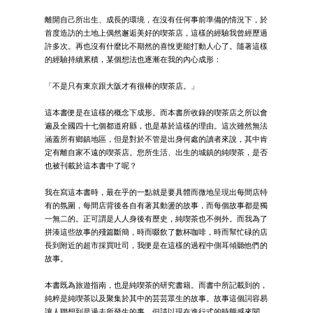
離開自己所出生、成長的環境，在沒有任何事前準備的情況下，於
首度造訪的土地上偶然邂逅美好的喫茶店，這樣的經驗我曾經歷過
許多次。再也沒有什麼比不期然的喜悅更能打動人心了。隨著這樣
的經驗持續累積，某個想法也逐漸在我的內心成形：
「不是只有東京跟大阪才有很棒的喫茶店。」
這本書便是在這樣的概念下成形。而本書所收錄的喫茶店之所以會
遍及全國四十七個都道府縣，也是基於這樣的理由。這次雖然無法
涵蓋所有鄉鎮地區，但是對於不管是出身何處的讀者來說，其中肯
定有離自家不遠的喫茶店。您所生活、出生的城鎮的純喫茶，是否
也被刊載於這本書中了呢？
我在寫這本書時，最在乎的一點就是要具體而微地呈現出每間店特
有的氛圍，每間店背後各自有著其動盪的故事，而每個故事都是獨
一無二的。正可謂是人人身後有歷史，純喫茶也不例外。而我為了
拼湊這些故事的殘篇斷簡，時而啜飲了數杯咖啡，時而幫忙碌的店
長到附近的超市採買吐司，我便是在這樣的過程中側耳傾聽他們的
故事。
本書既為旅遊指南，也是純喫茶的研究書籍。而書中所記載到的，
純粹是純喫茶以及聚集於其中的芸芸眾生的故事。故事這個詞容易
讓人聯想到是過去所發生的事，但請以現在進行式的時態感來閱