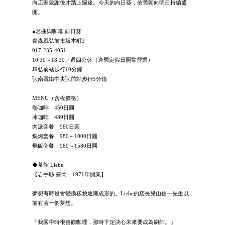
向店家致謝後才踏上歸途。今天的向日葵，依舊朝向明日持續盛
開。
●名曲與咖啡 向日葵
青森縣弘前市坂本町2
017-235-4051
10:30～18:30／週四公休（逢國定假日照常營業）
JR弘前站步行10分鐘
弘南電鐵中央弘前站步行5分鐘
MENU（含稅價格）
熱咖啡 450日圓
冰咖啡 480日圓
肉派套餐 980日圓
焗烤套餐 980～1000日圓
焗飯套餐 980～1580日圓
◆茶館 Liebe
【岩手縣‧盛岡 1971年開業】
夢想有時是會變換樣貌逐漸成形的。Liebe的店長兒山信一先生以
前有著一個夢想。
「我國中時很喜歡咖哩，那時下定決心未來要成為廚師。」