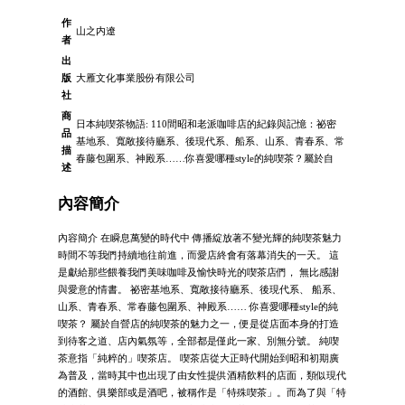
作
山之内遼
者
出
版
大雁文化事業股份有限公司
社
商
日本純喫茶物語: 110間昭和老派咖啡店的紀錄與記憶：祕密
品
基地系、寬敞接待廳系、後現代系、船系、山系、青春系、常
描
春藤包圍系、神殿系……你喜愛哪種style的純喫茶？屬於自
述
內容簡介
內容簡介 在瞬息萬變的時代中 傳播綻放著不變光輝的純喫茶魅力
時間不等我們持續地往前進，而愛店終會有落幕消失的一天。 這
是獻給那些餵養我們美味咖啡及愉快時光的喫茶店們， 無比感謝
與愛意的情書。 祕密基地系、寬敞接待廳系、後現代系、 船系、
山系、青春系、常春藤包圍系、神殿系…… 你喜愛哪種style的純
喫茶？ 屬於自營店的純喫茶的魅力之一，便是從店面本身的打造
到待客之道、店內氣氛等，全部都是僅此一家、別無分號。 純喫
茶意指「純粹的」喫茶店。 喫茶店從大正時代開始到昭和初期廣
為普及，當時其中也出現了由女性提供酒精飲料的店面，類似現代
的酒館、俱樂部或是酒吧，被稱作是「特殊喫茶」。而為了與「特