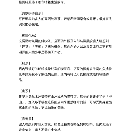
推薦給厭倦了都市嘈雜生活的你。
【寬敞接待廳系】
可輕鬆容納多人的寬闊純喫茶。若想舉辦同樂會或尾牙，最好事先
詢問能否包場。
【後現代系】
充滿藝術氛圍的純喫茶。店面的外觀及內部裝潢擺設讓人聯想到
「建築」「美術」這樣的概念。店面創始人以及常客或與店家有所
淵源的人物多半是藝術工作者。
【船系】
店內裝潢好似船艙或操舵室的喫茶店。店長的興趣多半是釣魚或快
艇等跟海脫不了關係的活動。店內有時也可見船錨或船舵等擺飾
品。
【山系】
建築本身為木屋等帶有山屋風格的喫茶店。店長的興趣多半是「登
山」。進入冬季後在這樣的店內享用熱咖啡的話，可感受到身處酷
寒山間的況味，更添咖啡的美味。
【青春系】
讓人聯想到年輕人群聚、約會這種青春時光的純喫茶。店內充滿了
青春氣息，讓人不禁心生傷感。