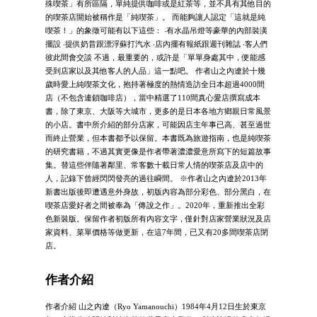
殊喫茶」有所區隔，單純提供咖啡或是紅茶等，並不具有其他目的
的喫茶店開始被稱作是「純喫茶」。 而能夠讓人認定「這就是純
喫茶！」的象徵可能有以下這些： ‧有水晶吊燈等豪華的內部裝潢
擺設 ‧提供奶昔跟漂浮蘇打汽水 ‧店內擺有報紙跟週刊雜誌 ‧客人們
彼此間會交談 不過，最重要的，或許是「單單身處其中，便能感
受到店家以及其他客人的人品」這一點吧。 作者山之內遼於十幾
歲時愛上純喫茶文化，抱持著極度的熱情造訪全日本超過4000間
店（不包含連鎖咖啡店），當中精選了110間真心愛店撰寫成本
書，除了東京、大阪等大城市，更多的是日本各地方鄉親日常風景
的小店。書中所介紹的部分店家，可能因店主年事已高、甚至過世
而終止營業，但本書都予以保留。本書既為旅遊指南，也是純喫茶
的研究書籍，不過其實更像是作者帶著濃濃愛意所寫下的短篇故事
集。替這些伴隨著鄰里、常客數十載日常人情的喫茶店及店中的
人，記錄下曾經閃閃發亮的過往瞬間。 ※作者山之內遼於2013年
新書出版後即遭遇意外身故，初版內容為部分彩色、部分黑白，在
喫茶店愛好者之間被奉為「傳說之作」。2020年，重新推出全彩
色新裝版。保留作者初版所有內容文字，僅針對店家營業狀況及店
家資料、菜單價格等做更新，在這7年間，已又有20多間喫茶店閉
店。
作者介紹
作者介紹 山之內遼（Ryo Yamanouchi）1984年4月12日生於東京