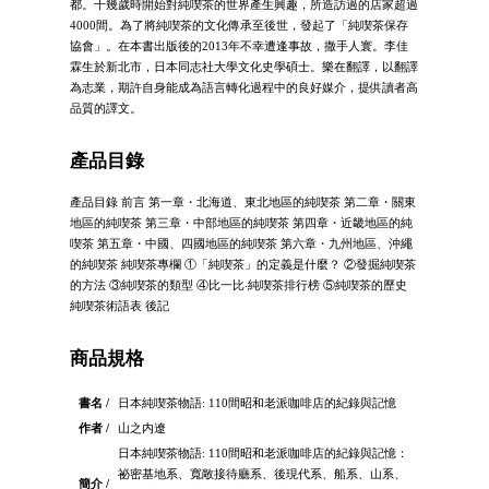
都。十幾歲時開始對純喫茶的世界產生興趣，所造訪過的店家超過
4000間。為了將純喫茶的文化傳承至後世，發起了「純喫茶保存
協會」。在本書出版後的2013年不幸遭逢事故，撒手人寰。李佳
霖生於新北市，日本同志社大學文化史學碩士。樂在翻譯，以翻譯
為志業，期許自身能成為語言轉化過程中的良好媒介，提供讀者高
品質的譯文。
產品目錄
產品目錄 前言 第一章・北海道、東北地區的純喫茶 第二章・關東
地區的純喫茶 第三章・中部地區的純喫茶 第四章・近畿地區的純
喫茶 第五章・中國、四國地區的純喫茶 第六章・九州地區、沖繩
的純喫茶 純喫茶專欄 ①「純喫茶」的定義是什麼？ ②發掘純喫茶
的方法 ③純喫茶的類型 ④比一比‧純喫茶排行榜 ⑤純喫茶的歷史
純喫茶術語表 後記
商品規格
書名 /
日本純喫茶物語: 110間昭和老派咖啡店的紀錄與記憶
作者 /
山之内遼
日本純喫茶物語: 110間昭和老派咖啡店的紀錄與記憶：
祕密基地系、寬敞接待廳系、後現代系、船系、山系、
簡介 /