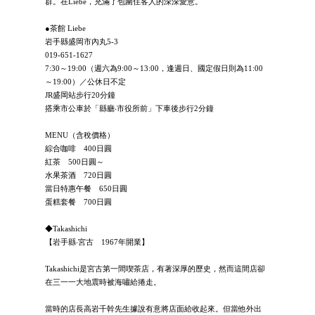
群。在Liebe，充滿了包圍住客人的深深愛意。
●茶館 Liebe
岩手縣盛岡市內丸5-3
019-651-1627
7:30～19:00（週六為9:00～13:00，逢週日、國定假日則為11:00
～19:00）／公休日不定
JR盛岡站步行20分鐘
搭乘市公車於「縣廳‧市役所前」下車後步行2分鐘
MENU（含稅價格）
綜合咖啡 400日圓
紅茶 500日圓～
水果茶酒 720日圓
當日特惠午餐 650日圓
蛋糕套餐 700日圓
◆Takashichi
【岩手縣‧宮古 1967年開業】
Takashichi是宮古第一間喫茶店，有著深厚的歷史，然而這間店卻
在三一一大地震時被海嘯給捲走。
當時的店長高岩千幹先生據說有意將店面給收起來。但當他外出