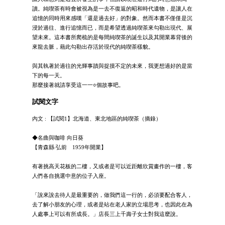
讀。純喫茶有時會被視為是一去不復返的昭和時代遺物，是讓人在
追憶的同時用來感嘆「還是過去好」的對象。然而本書不僅僅是沉
浸於過往、進行追憶而已，而是希望透過純喫茶來勾勒出現代、展
望未來。這本書所爬梳的是每間純喫茶的誕生以及其開業幕背後的
來龍去脈，藉此勾勒出存活於現代的純喫茶樣貌。
與其執著於過往的光輝事蹟與捉摸不定的未來，我更想過好的是當
下的每一天。
那麼接著就請享受這一一○個故事吧。
試閱文字
內文 : 【試閱1】北海道、東北地區的純喫茶（摘錄）
◆名曲與咖啡 向日葵
【青森縣‧弘前 1959年開業】
有著挑高天花板的二樓，又或者是可以近距離欣賞畫作的一樓，客
人們各自挑選中意的位子入座。
「說來說去待人是最重要的，做我們這一行的，必須要配合客人，
去了解小朋友的心理，或者是站在老人家的立場思考，也因此在為
人處事上可以有所成長。」店長三上千壽子女士對我這麼說。