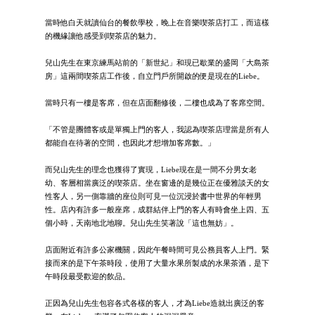
當時他白天就讀仙台的餐飲學校，晚上在音樂喫茶店打工，而這樣
的機緣讓他感受到喫茶店的魅力。
兒山先生在東京練馬站前的「新世紀」和現已歇業的盛岡「大島茶
房」這兩間喫茶店工作後，自立門戶所開啟的便是現在的Liebe。
當時只有一樓是客席，但在店面翻修後，二樓也成為了客席空間。
「不管是團體客或是單獨上門的客人，我認為喫茶店理當是所有人
都能自在待著的空間，也因此才想增加客席數。」
而兒山先生的理念也獲得了實現，Liebe現在是一間不分男女老
幼、客層相當廣泛的喫茶店。坐在窗邊的是幾位正在優雅談天的女
性客人，另一側靠牆的座位則可見一位沉浸於書中世界的年輕男
性。店內有許多一般座席，成群結伴上門的客人有時會坐上四、五
個小時，天南地北地聊。兒山先生笑著說「這也無妨」。
店面附近有許多公家機關，因此午餐時間可見公務員客人上門。緊
接而來的是下午茶時段，使用了大量水果所製成的水果茶酒，是下
午時段最受歡迎的飲品。
正因為兒山先生包容各式各樣的客人，才為Liebe造就出廣泛的客