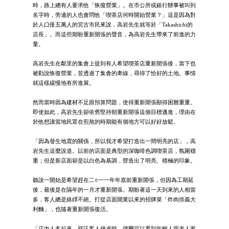
時，路上總有人要求他「恢復營業」。在市公所或銀行辦事被叫到
名字時，旁邊的人也會問他「喫茶店何時開始營業？」這是因為對
於人口僅五萬人的宮古市民來說，高岩先生就等於「Takashichi的
店長」。而這些期盼重新開張的聲音，為高岩先生帶來了前進的力
量。
高岩先生在鄰里的集會上提到有人希望喫茶店重新開張後，當下也
被勸說恢復營業，並透過了集會的牽線，尋得了恰好的土地。事情
就這樣緩慢地有所進展。
然而當時因為建材不足跟預算問題，使得重新開張顯得困難重重。
即使如此，高岩先生卻依舊堅持朝重新開張這個目標邁進，理由在
於他想讓當地民眾在煎熬的時期能有個地方可以好好放鬆。
「因為發生地震的關係，所以我才希望打造出一間明亮的店」，高
岩先生這麼說道。以前的店面是典型的深咖啡色調喫茶店，氛圍穩
重；但是新店面卻是以白色為基調，營造出了明亮、積極的印象。
聽說一開始是希望趕在二○一一年年底前重新開張，但因為工期延
後，最後是在隔年的一月才重新開張。期盼著這一天到來的人相當
多，客人總是絡繹不絕。打從店面開業以來的招牌菜「炸肉排義大
利麵」，也隨著重新開張復活。
「店內人多起來、拜託客人併桌時，偶爾可以看到年輕人跟老人家