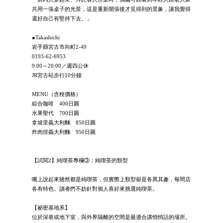
共用一張桌子的光景，這是重新開張後才見得到的景象，讓我覺得
還好自己有堅持下去。」
●Takashichi
岩手縣宮古市向町2-49
0193-62-6953
9:00～20:00／週四公休
JR宮古站步行10分鐘
MENU（含稅價格）
綜合咖啡 400日圓
水果聖代 700日圓
拿坡里義大利麵 850日圓
炸肉排義大利麵 950日圓
【試閱2】純喫茶專欄③：純喫茶的類型
嘴上說起來雖然都是純喫茶，但實際上類型卻是各異其趣，每間店
各有特色。讀者們不妨針對個人喜好來挑選純喫茶。
【祕密基地系】
位於深巷或地下室，與外界隔離的空間是最適合講悄悄話的場所。