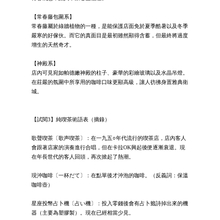
【常春藤包圍系】
常春藤屬於綠牆植物的一種，是能保護店面免於夏季酷暑以及冬季
嚴寒的好傢伙。而它的真面目是最初雖然顯得含蓄，但最終將過度
增生的天然奇才。
【神殿系】
店內可見宛如帕德嫩神殿的柱子、豪華的彩繪玻璃以及水晶吊燈。
在莊嚴的氛圍中所享用的咖啡口味更顯高級，讓人彷彿身置雅典衛
城。
【試閱3】純喫茶術語表（摘錄）
歌聲喫茶〔歌声喫茶〕：在一九五○年代流行的喫茶店，店內客人
會跟著店家的演奏進行合唱，但在卡拉OK興起後便逐漸衰退。現
在年長世代的客人回頭，再次掀起了熱潮。
現沖咖啡〔一杯だて〕：在點單後才沖泡的咖啡。（反義詞：保溫
咖啡壺）
星座投幣占卜機〔占い機〕：投入零錢後會有占卜籤詩掉出來的機
器（主要為塑膠製）。現在已經相當少見。