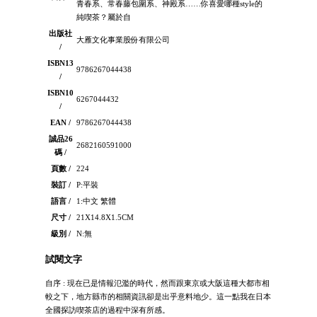
青春系、常春藤包圍系、神殿系……你喜愛哪種style的
純喫茶？屬於自
出版社
大雁文化事業股份有限公司
/
ISBN13
9786267044438
/
ISBN10
6267044432
/
EAN /
9786267044438
誠品26
2682160591000
碼 /
頁數 /
224
裝訂 /
P:平裝
語言 /
1:中文 繁體
尺寸 /
21X14.8X1.5CM
級別 /
N:無
試閱文字
自序 : 現在已是情報氾濫的時代，然而跟東京或大阪這種大都市相
較之下，地方縣市的相關資訊卻是出乎意料地少。這一點我在日本
全國探訪喫茶店的過程中深有所感。