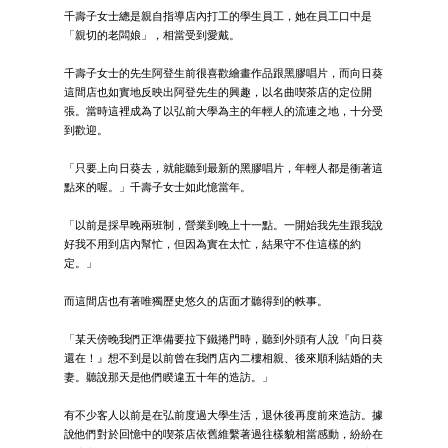
千壽子女士總是親自指導店內打工的學生員工，她在員工口中是
「親切的老闆娘」，相當受到愛戴。
千壽子女士的先生阿登生前很喜歡繪畫作品跟黑膠唱片，而向日葵
這間店也如實地反映出阿登先生的興趣，以名曲喫茶店的定位開
張。當時這裡成為了以弘前大學為主的年輕人的流連之地，十分受
到歡迎。
「只要上向日葵去，就能聽到最新的黑膠唱片，年輕人都是衝著這
點來的喔。」千壽子女士如此憶當年。
「以前是採早晚兩班制，營業到晚上十一點。一開始我先生跟我說
好我不用到店內幫忙，但因為實在太忙，結果守不住這樣的約
定。」
而這間店也有著唯獨歷史悠久的店面才聽得到的軼事。
「某天傍晚我們正準備要拉下鐵捲門時，聽到外頭有人說『向日葵
還在！』想不到是以前曾在我們店內二樓相親、後來順利結婚的夫
妻。聽說那天是他們睽違五十年的造訪。」
有不少客人以前是在弘前度過大學生活，退休後再度前來造訪。據
說他們對於回憶中的喫茶店依舊維繫著過往樣貌相當感動，紛紛在