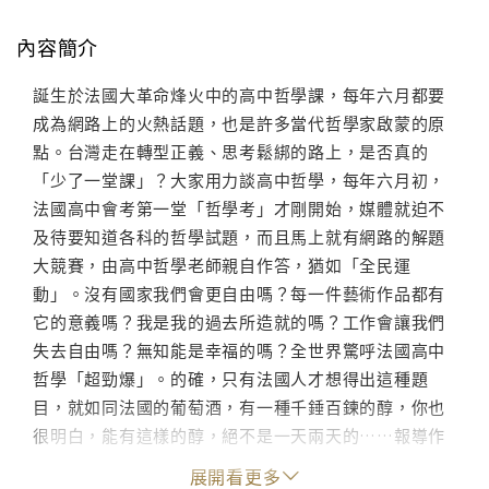
內容簡介
誕生於法國大革命烽火中的高中哲學課，每年六月都要
成為網路上的火熱話題，也是許多當代哲學家啟蒙的原
點。台灣走在轉型正義、思考鬆綁的路上，是否真的
「少了一堂課」？大家用力談高中哲學，每年六月初，
法國高中會考第一堂「哲學考」才剛開始，媒體就迫不
及待要知道各科的哲學試題，而且馬上就有網路的解題
大競賽，由高中哲學老師親自作答，猶如「全民運
動」。沒有國家我們會更自由嗎？每一件藝術作品都有
它的意義嗎？我是我的過去所造就的嗎？工作會讓我們
失去自由嗎？無知能是幸福的嗎？全世界驚呼法國高中
哲學「超勁爆」。的確，只有法國人才想得出這種題
目，就如同法國的葡萄酒，有一種千錘百鍊的醇，你也
很明白，能有這樣的醇，絕不是一天兩天的……報導作
家羅惠珍繼《巴黎不出售》探討居住正義議題之後，再
展開看更多