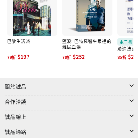
推廣的脈絡，並從本地的角度析辯哲學教育的前景。回
應台灣高中哲學教育的爭論，或者問題必須回到「哲學
是什麼？」來思考。台灣教育長期以來填鴨充塞，注重
實用與工具性，讓我們跟著作者看看他山之石，才知道
原來哲學就是思想的解放，哲學教育不是要培養哲學
巴黎生活派
鹽淚: 巴特羅醫生眼裡的
電子書
難民血淚
家，而是要創造自主思辨的公民，有靈有肉的完整的
踏進法國
台灣哲學教
人。
$197
$252
$21
79折
79折
85折
關於誠品
合作洽談
誠品線上
誠品通路