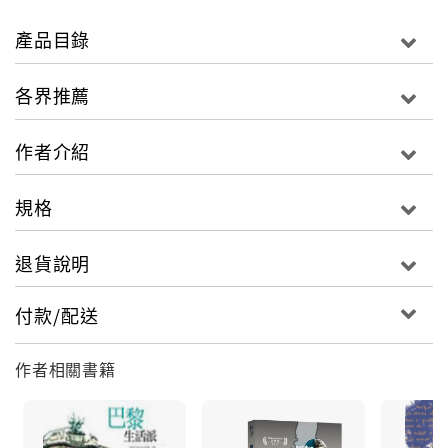
度瞄準台灣民眾最關心的教育議題；旅法多年，隨著小
孩的成長與踏進教育體制，法國哲學教育不只是她報導
產品目錄
的新聞專題，而是身為母親的切身關懷。哲學課到底教
些什麼？哲學課和其他課有什麼不同？為什麼這堂課很
各界推薦
獨特？作者訪問了六位法國的高中哲學教師，聽他們親
口說，什麼是法國高中哲學課。對法國人來說，十八世
作者介紹
紀大革命的傳統衍生出的新價值之一，就是高中哲學教
育，所以哲學教育與高中會考的關鍵字，包括了「政
規格
治」、「主體」、「慾望」等。對台灣家長來說，教高
中生討論「慾望」，實在很難以想像。在本書許多教育
退貨說明
工作者與學生們現身說法之下，讀者才能知道，很多難
以想像的事，在法國高中哲學課裡，早已稀鬆平常。第
付款/配送
一本談法國高中哲學課的報導專書，不賣「法國高中哲
學的膏藥」，更不是把法國製造當成舶來精品展示推
銷。但希望台灣家長想想，教育除了功利以外還會是什
作者相關書籍
麼。看完六位法國高中哲學老師與八位已上完哲學課的
青年現身說法，作者也將眼光轉回台灣，採訪學者、民
間哲學教育推動者與高中老師，整理出近年來哲學教育