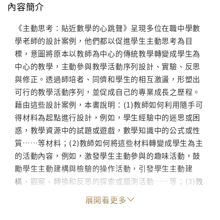
內容簡介
《主動思考：貼近數學的心跳聲》呈現多位在職中學數
學老師的設計案例，他們都以促進學生主動思考為目
標，意圖將原本以教師為中心的傳統教學轉變成學生為
中心的教學，主動參與教學活動序列設計、實驗、反思
與修正。透過師培者、同儕和學生的相互激盪，形塑出
可行的教學活動序列，並促成自己的專業成長之歷程。
藉由這些設計案例，本書說明：(1)教師如何利用隨手可
得材料為起點進行設計，例如，學生經驗中的迷思或困
惑，教學資源中的試題或遊戲，數學知識中的公式或性
質……等材料；(2)教師如何將這些材料轉變成學生為主
的活動內容，例如，激發學生主動參與的趣味活動，鼓
勵學生主動建構與檢驗的操作活動，引發學生主動建
構、觀察、轉換和反思的探索或臆測活動……等；(3)教
師如何從師培者、同儕與學生處獲得回饋，並促成改變
展開看更多
與成長。這些現場教師的設計經驗，可以提供給所有數
學教師參考，特別是以學生為中心的教學設計者，可從