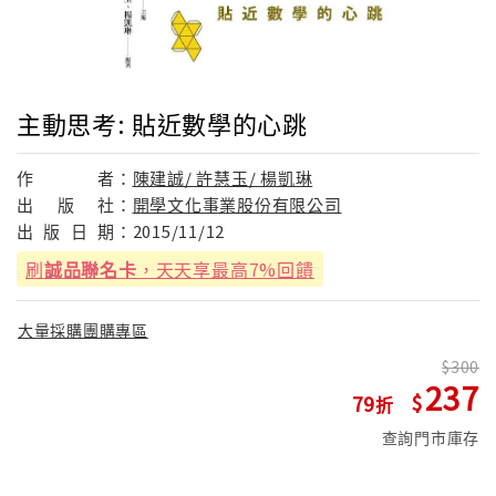
主動思考: 貼近數學的心跳
作
者：
陳建誠/ 許慧玉/ 楊凱琳
出
版
社：
開學文化事業股份有限公司
出
版
日
期：
2015/11/12
刷
誠品聯名卡
，天天享最高7%回饋
大量採購團購專區
300
237
79
查詢門市庫存