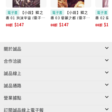
【小說】鱗之
【小說】鱗之
電子書
電子書
電子書
盡 01 泡沫宇宙 (電子
盡 03 斐麗之都 (電子
盡 02 探
書)
書)
書)
$147
$147
$14
88折
88折
88折
關於誠品
合作洽談
誠品線上
誠品通路
營業據點
訂閱誠品線上電子報