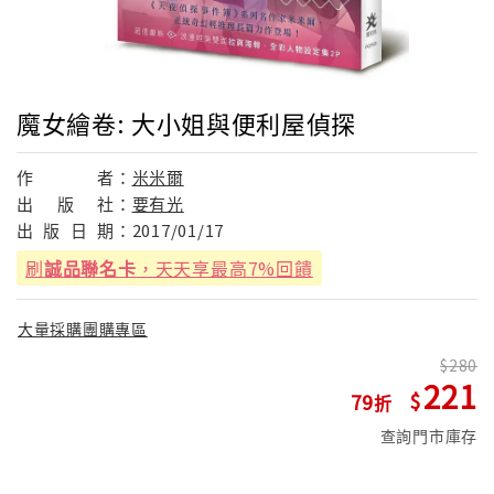
魔女繪卷: 大小姐與便利屋偵探
作
者：
米米爾
出
版
社：
要有光
出
版
日
期：
2017/01/17
刷
誠品聯名卡
，天天享最高7%回饋
大量採購團購專區
280
221
79
查詢門市庫存