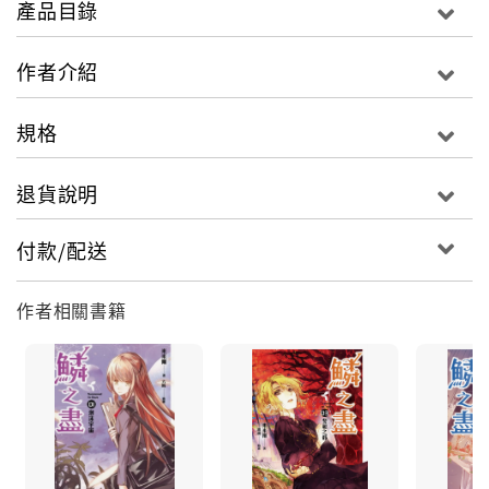
產品目錄
態，暗戀母親已久的大伯父也顯露出完全掌控她與靜顏
的慾望。靜顏決定聘請這位現任「便利屋偵探」的前警
作者介紹
探先生，幫她調查父母車禍的真相，因為她隱約覺得關
鍵正落在這起意外事故上。靜顏也漸漸發現表姊家內對
規格
她抱持惡意的「鬼」並不單純是某人的惡作劇，而與余
亙申私底下秘密調查的另一椿慘劇有關，該起事件又涉
退貨說明
及他為何正值壯年便提前從警察崗位上退休的悲傷過
往……
付款/配送
牽連過去與現在，兩人將如何解開一連串因對
「美」的追求而迸發的悲劇謎團？那位消失的絕世美男
作者相關書籍
子是何許人也？擁有德國血統的靜顏一家，其「魔女的
詛咒」輪迴將為結局投下最後的震撼彈！