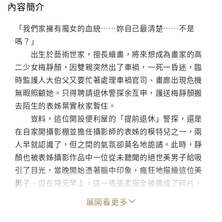
內容簡介
「我們家擁有魔女的血統……妳自己最清楚……不是
嗎？」
出生於藝術世家，擅長繪畫，將來想成為畫家的高
二少女梅靜顏，因雙親突然出了車禍，一死一昏迷，臨
時監護人大伯父又要忙著處理車禍官司、畫廊出現危機
無暇照顧她。只得聘請退休警探余亙申，護送梅靜顏搬
去陌生的表姊葉實秋家暫住。
豈料，這位開設便利屋的「提前退休」警探，還是
在自家開攝影棚並擔任攝影師的表姊的模特兒之一，兩
人早就認識了，但之間的氣氛卻莫名地詭譎。此時，靜
顏也被表姊攝影作品中一位從未聽聞的絕世美男子給吸
引了目光，當晚開始憑著腦中印象，瘋狂地描繪這位美
男子。但在隔天早上，這一張張素描全被撕成了碎片，
並且出外寫生時遇到的當地人，也對她說了些有關表姊
展開看更多
家是「魔女之家」、鬧鬼的詭異傳聞……
之後，重傷昏迷的母親甦醒了，卻陷入失常的狀