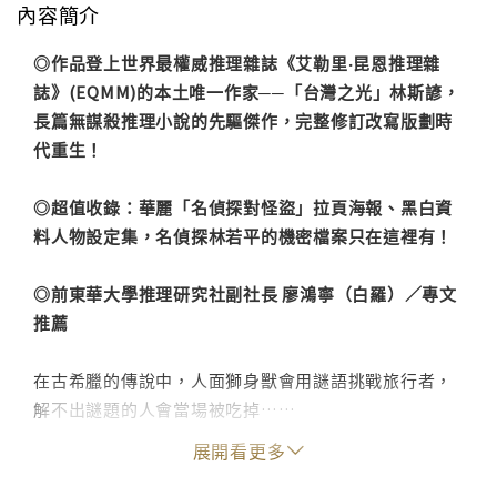
內容簡介
◎作品登上世界最權威推理雜誌《艾勒里‧昆恩推理雜
誌》(EQMM)的本土唯一作家──「台灣之光」林斯諺，
長篇無謀殺推理小說的先驅傑作，完整修訂改寫版劃時
代重生！
◎超值收錄：華麗「名偵探對怪盜」拉頁海報、黑白資
料人物設定集，名偵探林若平的機密檔案只在這裡有！
◎前東華大學推理研究社副社長 廖鴻寧（白羅）／專文
推薦
在古希臘的傳說中，人面獅身獸會用謎語挑戰旅行者，
解不出謎題的人會當場被吃掉……
展開看更多
哲學家偵探林若平收到一封挑戰信，寄件者竟然是來自