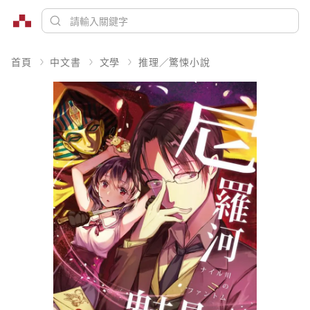
首頁
中文書
文學
推理／驚悚小說