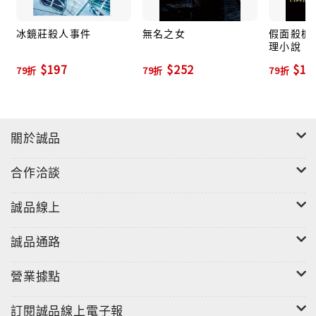
冰鏡莊殺人事件
無名之女
假面殺機:
理小說
$197
$252
$19
79折
79折
79折
關於誠品
合作洽談
誠品線上
誠品通路
營業據點
訂閱誠品線上電子報