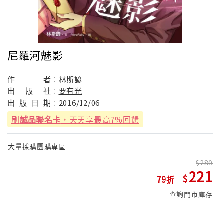
尼羅河魅影
作
者：
林斯諺
出
版
社：
要有光
出
版
日
期：
2016/12/06
刷
誠品聯名卡
，天天享最高7%回饋
大量採購團購專區
280
221
79
查詢門市庫存