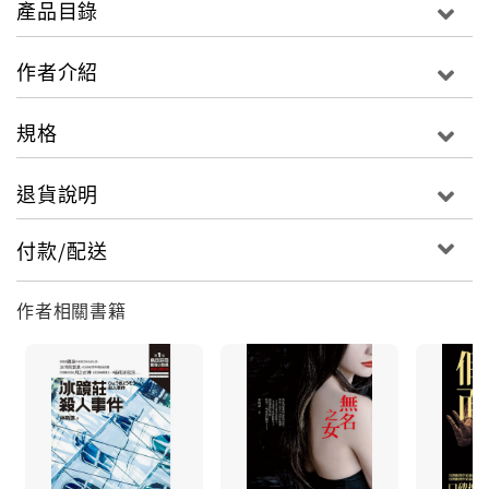
產品目錄
埃及的人面獅身獸──斯芬克斯！由斯芬克斯所指定的決
鬥地點在埃及的尼羅河，他將參加「尼羅河與紅海十日
作者介紹
遊」的旅行團，於豪華的遊輪上與神獸展開鬥智！
規格
就在林若平如期參加旅行後，旅程中發生接二連三的怪
退貨說明
事：一連串的團員物品失竊、被野獸之爪撕毀的聖經、
深夜中憑空飛翔的人面獅身獸、遊輪晚會上的縱火事
付款/配送
件……斯芬克斯還會在犯案前後對他送出挑釁的卡片，
名偵探與怪盜刺激的鬥智遊戲已熱烈展開！
作者相關書籍
危機四伏的遊輪上，林若平只有兩種選擇：仿效伊底帕
斯解開謎題、或者被神獸吞噬。真相層層翻轉又叫人意
想不到，尼羅河的女神將見證最後的驚愕結局！