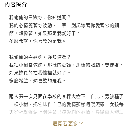
內容簡介
我偷偷的喜歡你，你知道嗎？
我的心情隨著你波動，一筆一劃記錄著你愛著它的細
節，想像著，如果那是我就好了。
多麼希望，你喜歡的是我。
我偷偷的喜歡妳，妳知道嗎？
我把小樹當做妳，那樣的愛護、那樣的照顧，想像著，
如果妳真的在我懷裡就好了。
多麼希望，妳喜歡的是我。
兩人第一次見面在學校的某棵大樹下，自此，男孩種了
一棵小樹，把它比作自己的愛情那樣呵護照顧；女孩每
天從社群網站上關注著男孩愛樹的心情，最後兩人發現
自己暗戀的人也正在暗戀著自己。從目光的追隨、成為
展開看更多
朋友，一直到最後的終成眷屬，暗戀那樣酸中帶苦、苦
中帶甜，心情起伏的煎熬與不安用日記的方式仔細的紀