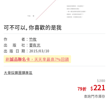
可不可以, 你喜歡的是我
作
者：
竹攸
出
版
社：
要有光
出
版
日
期：
2015/03/10
刷
誠品聯名卡
，天天享最高7%回饋
大量採購團購專區
280
221
79
查詢門市庫存