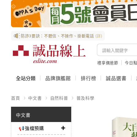
防詐3要訣：不聽信、不操作、掛斷電話
(詳)
禮享偶爸節
今日
全站分類
品牌旗艦館
排行榜
誠品選書
首頁
中文書
自然科普
普及科學
中文書
📢強檔預購