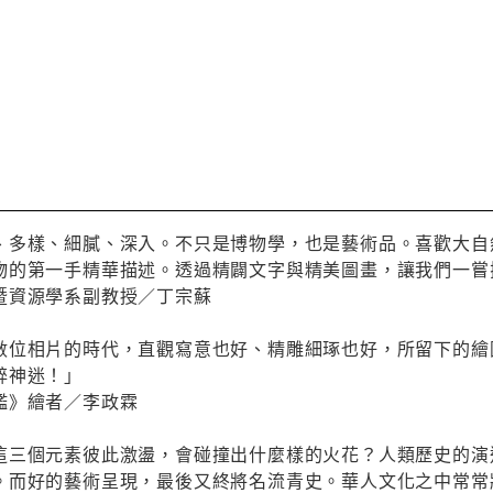
、多樣、細膩、深入。不只是博物學，也是藝術品。喜歡大自
物的第一手精華描述。透過精闢文字與精美圖畫，讓我們一嘗
暨資源學系副教授／丁宗蘇
數位相片的時代，直觀寫意也好、精雕細琢也好，所留下的繪
醉神迷！」
鑑》繪者／李政霖
這三個元素彼此激盪，會碰撞出什麼樣的火花？人類歷史的演
。而好的藝術呈現，最後又終將名流青史。華人文化之中常常