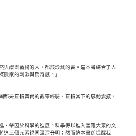
然與繪畫藝術的人，都該珍藏的書。這本書綜合了人
探險家的刺激與驚奇感。」
圖都是直指真實的觀察經驗、直指當下的感動震撼，
進，肇因於科學的進展。科學得以進入普羅大眾的文
將這三個元素視同涇渭分明；然而這本書卻提醒我