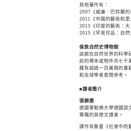
其他著作有：
2007《威廉．巴特蘭的藝術與科
2011《中國的藝術和里夫斯的收
2013《印度的藝術：大自然的圖
2015《罕見珍品：自然史博物館
倫敦自然史博物館
該館在自然世界的科學
前的標本或物件共七千
藏有超過一百萬冊的書
和全球學者查閱參考。
■譯者簡介
張錦惠
德國畢勒佛大學德國語
專職的英德文譯者。
譯作有魯曼《社會中的藝