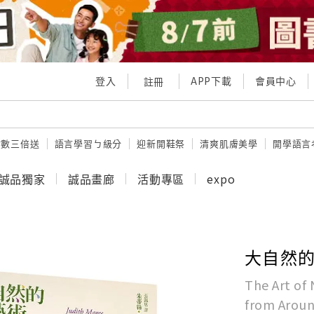
登入
APP下載
會員中心
註冊
點數三倍送
語言學習ㄅ級分
迎新開鞋祭
清爽肌膚美學
開學語言
誠品獨家
誠品畫廊
活動專區
expo
大自然的
The Art of 
from Aroun