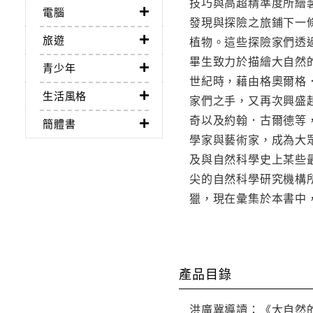
技巧與高超精準度所繪
電腦
發現與探險之旅鋪下一
旅遊
植物。這些探險家們透
畢生致力於描繪大自然
青少年
世紀時，藉由格奧爾格
生活風格
家們之手，又再次興盛
奇以及約翰．古爾德等
簡體書
學家與藝術家，成為大
及與自然科學史上某些
尖的自然科學研究機構
獵，現在彙集於本書中
產品目錄
洪廣冀導讀：《大自然