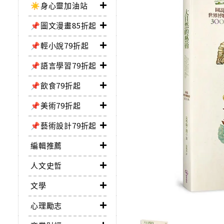
☀️身心靈加油站
📌圖文漫畫85折起
📌輕小說79折起
📌語言學習79折起
📌飲食79折起
📌美術79折起
📌藝術設計79折起
編輯推薦
人文史哲
文學
心理勵志