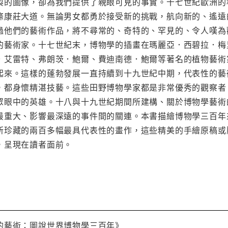
製的圖像，卻為我們提供了親眼可見的事實。十七世紀歐洲的
條康莊大道。無論男女都勇於接受新的挑戰，航向新的、遙遠
過他們的藝術作品，將不尋常的、奇特的、罕見的、令人嘆為
的藝術家。十七世紀末，博物學的插畫在瑪麗亞．西碧拉．梅
．艾雷特、弗朗茨．鮑爾、費迪南德．鮑爾等著名的植物藝術
起來。這樣的蓬勃發展一直持續到十九世紀中期，代表性的藝
，都身懷精湛技藝。這些田野博物學家都是非常優秀的觀察者
眾眼中的英雄。十八與十九世紀期間所建構、關於博物學藝術
最重大、影響最深遠的事件間的關連。本書描繪博物學三百年
所珍藏的兩百多幅最具代表性的畫作，這些精美的手繪原稿或
，呈現在讀者面前。
的藝術：圖說世界博物學三百年》