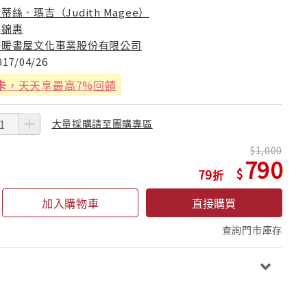
蒂絲．瑪吉（Judith Magee）
張錦惠
暖暖書屋文化事業股份有限公司
017/04/26
卡
，天天享最高7%回饋
大量採購請至團購專區
1,000
790
79
加入購物車
直接購買
查詢門市庫存