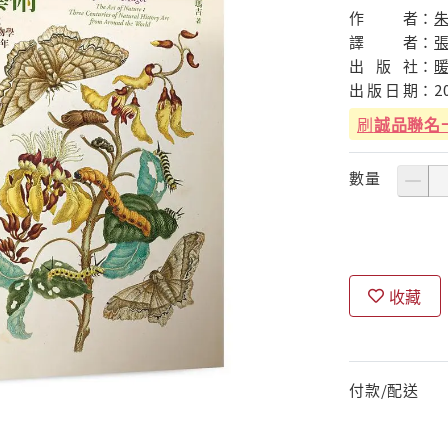
作
者：
朱
譯
者：
出
版
社：
出
版
日
期：
2
刷
誠品聯名
數量
收藏
付款/配送