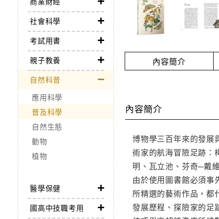
商業財經
社會科學
考試用書
親子教養
內容簡介
自然科普
應用科學
內容簡介
普及科學
自然生態
博物學三百年來的發展
動物
術家的航海冒險足跡：
植物
明、瓦立池、芬奇─戴
由於使用圖書館必須事
醫學保健
所精選的藝術作品，都
發展歷程、探險家的足
國高中技職考用