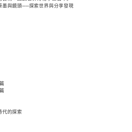
筆墨與鏡頭──探索世界與分享發現
篇
篇
時代的探索