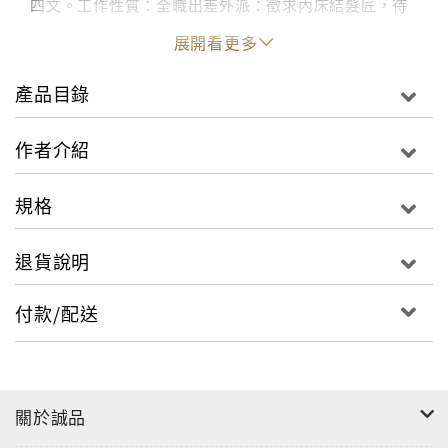
四文。工作性質：全職出差外派：徵求內床結髮匠，待
在店裡服務即可。上班時段：日出到日落，有用餐休息
展開看更多
時間。條件要求接受身份： 師傅工作經歷： 必須有十年
以上的工作經驗！擅長工具： 結髮、剃髮用工具每一樣
產品目錄
都要拿手。公司福利包食宿。旗下有兩到三名學徒，他
們會為你打點一切雜務，但是必須傳授他們結髮、剃月
作者介紹
代等技藝。必須有耐心，因為不只要為客人服務，下了
班也必須為學徒們上課。必要時需奉獻出自己的小腿
規格
肚，讓學徒學習拿捏剃髮的力道。更多詳情請洽江戶人
力銀行。本書圍繞在江戶時代的百姓，每天的食，衣，
退貨說明
住，行。以職業介紹的概念，一個簡短的徵人廣告作為
開頭，還原江戶人民每日每夜的生活足跡。如果江戶有
付款/配送
104人力銀行，那會是怎麼樣的風景呢？魚販、蔬菜
販、木工、鑄造匠、獻殘店、舊衣商到街頭藝人，這些
人聚集的江戶到底是什麼樣的城市？江戶的建築工人還
要當消防員？江戶人超愛資源回收，甚至還延伸出專門
關於誠品
的行業？江戶人最愛看歌舞伎，轟動的程度不下於今日
追星的瘋狂程度！甚至還吸引異業紛紛合作開發出獨家