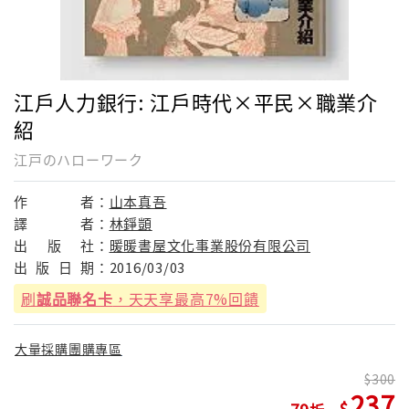
江戶人力銀行: 江戶時代×平民×職業介
紹
江戸のハローワーク
作
者：
山本真吾
譯
者：
林錚顗
出
版
社：
暖暖書屋文化事業股份有限公司
出
版
日
期：
2016/03/03
刷
誠品聯名卡
，天天享最高7%回饋
大量採購團購專區
300
237
79