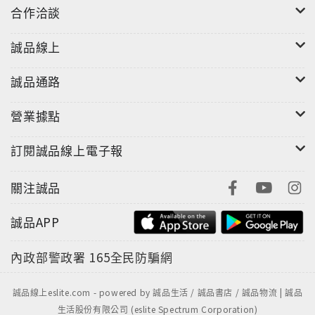
合作洽談
的明星周邊商品？江戶有各式各樣的熱門副業，你找到
哪一項了？透過穿梭在江戶城中五花八門的職業，交織
誠品線上
成一幅江戶特殊風情的浮世繪。傳說中，江戶特產蔬菜
──練馬蘿蔔是某將軍排遣無聊時栽培出來？傳說中，栽
誠品通路
培出江戶特產蔬菜──練馬蘿蔔的幕後推手，正是第五代
將軍德川綱吉！這是他上任將軍之前發生的一件小插
營業據點
曲。據說因為罹患腳氣病，一直無法好轉，被人建言要
到城西邊、帶有「馬」字的地方療養才能好轉。然而待
訂閱誠品線上電子報
在那?的綱吉終日無所事事，遂取來尾張國蘿蔔的種子，
而因此培育出有名的練馬蘿蔔！江戶味噌與江戶單身漢
關注誠品
之間有一段深刻的關係？味噌是很容易釀造的食品，在
家便可以製作。因此江戶時代之前，家家戶戶幾乎都是
誠品APP
自給自足。然而進入江戶時代後，為什麼專門製造販賣
用味噌的店家變得越來越興盛了呢？原來當時在江戶有
內政部警政署
165全民防騙網
很多單身男子，這些人不自行釀造味噌，而專買外面販
賣的。為因應此種需要，江戶市內開始出現製作販賣用
誠品線上eslite.com - powered by 誠品生活 / 誠品書店 / 誠品物流 | 誠品
味噌的店家。後來甚至因為人口急速增加，供給量實在
生活股份有限公司 (eslite Spectrum Corporation)