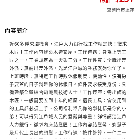
查詢門市庫存
內容簡介
近60多種求職機會，江戶人力銀行找工作就是快！徵求
木匠！工作內容建築木造家屋。工作待遇：身為上等工
匠之一，工資規定為一天銀三匁。工作性質：全職出差
外派：無需出差外派，光是江戶城的業務就夠你忙了。
上班時段：無特定工作時數休假制度：機動性，沒有房
子要蓋的日子就是你的休假日。條件要求接受身份：具
備建築全盤綜合知識與技術人士！工作經歷：需出師的
木匠，一般需要五到十年的經歷。擅長工具：會使用到
的工具都必須上手。公司福利舉凡你的學徒都是你的小
弟！可以得到江戶城人民的愛戴與尊重！詳情請洽江戶
人力銀行。徵求內床結髮匠！工作內容結髮髻、剃鬍子
及月代上長出的頭髮。工作待遇：按件計算，一件二十