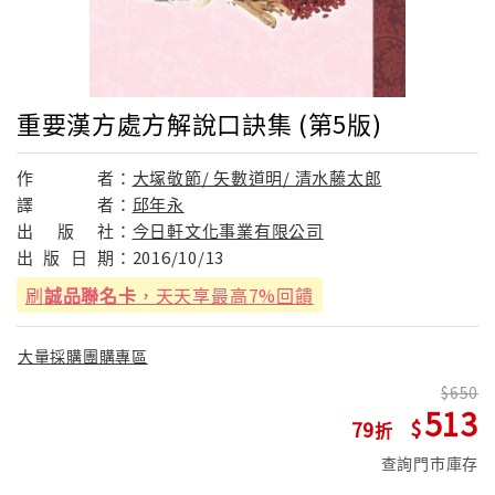
重要漢方處方解說口訣集 (第5版)
作
者：
大塚敬節/ 矢數道明/ 清水藤太郎
譯
者：
邱年永
出
版
社：
今日軒文化事業有限公司
出
版
日
期：
2016/10/13
刷
誠品聯名卡
，天天享最高7%回饋
大量採購團購專區
650
513
79
查詢門市庫存