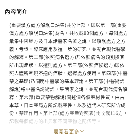
內容簡介
(重要漢方處方解說口訣集)共分七部，即以第一部(重要
漢方處方解說口訣集)為名，共收載83個處方，每個處方
彙集中國經方及日本諸醫家名著之說，以解說處方之方
義，考證，臨床應用及進一步的研究，並配合現代醫學
的解釋。第二部(依照病名選方)乃依照病名的類別按其
所出現症狀，以選則處方。第三部(依照症候選方)即依
照人體所呈現不適的症狀，選擇處方使用。第四部(中醫
藥之基礎)乃闡明中醫學的基本理論。第五部(中醫術語
解說)將中醫名詞術語，集諸家之說，並配合現代病名解
釋。第六部(重要藥物解說)闡述個各個藥材性質，由古
本草，日本藥局方所記載藥性，以及近代人研究所含成
份，藥理作用。第七部(處方藥量對照表)共收載116方，
記載每個處方的出典和不同藥物之配伍等。
展開看更多