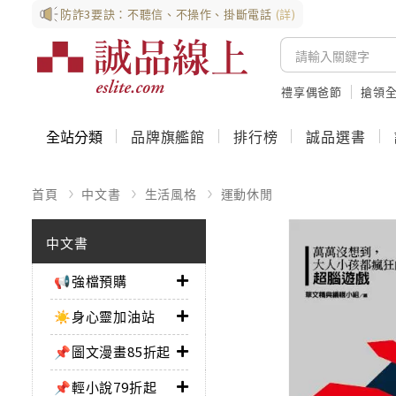
防詐3要訣：不聽信、不操作、掛斷電話
(詳)
禮享偶爸節
搶領全
全站分類
品牌旗艦館
排行榜
誠品選書
首頁
中文書
生活風格
運動休閒
中文書
📢強檔預購
☀️身心靈加油站
📌圖文漫畫85折起
📌輕小說79折起