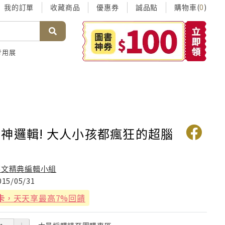
我的訂單
收藏商品
優惠券
誠品點
購物車(
)
0
考用展
神邏輯! 大人小孩都瘋狂的超腦
華文精典編輯小組
015/05/31
卡
，天天享最高7%回饋