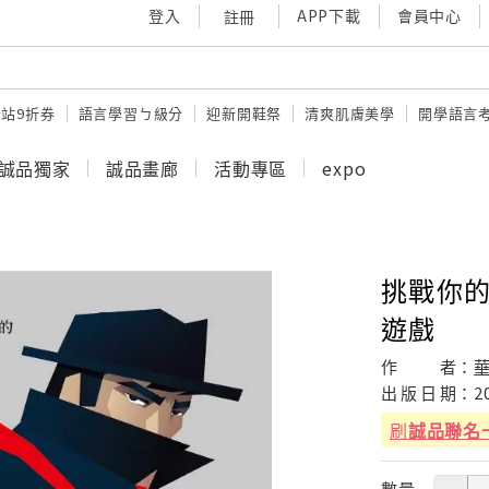
登入
APP下載
會員中心
註冊
站9折券
語言學習ㄅ級分
迎新開鞋祭
清爽肌膚美學
開學語言
誠品獨家
誠品畫廊
活動專區
expo
挑戰你的
遊戲
作
者：
出
版
日
期：
2
刷
誠品聯名
數量