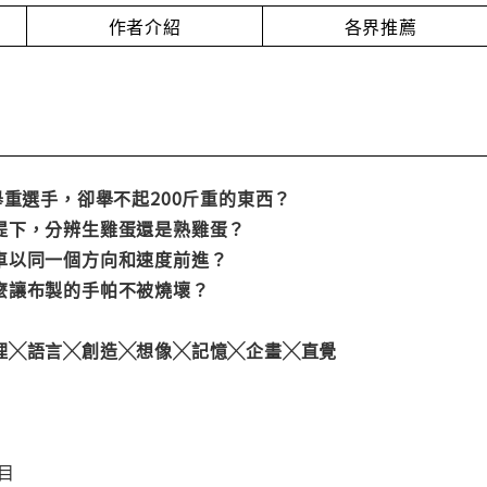
作者介紹
各界推薦
舉重選手，卻舉不起200斤重的東西？
提下，分辨生雞蛋還是熟雞蛋？
車以同一個方向和速度前進？
麼讓布製的手帕不被燒壞？
理╳語言╳創造╳想像╳記憶╳企畫╳直覺
目