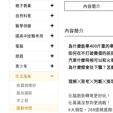
親子教養
內容簡介
自然科普
醫學保健
內容簡介
國高中技職考用
為什麼能舉400斤重的
電腦
如何在不打破雞蛋的前
旅遊
汽車什麼時候可以和火
青少年
為什麼煙會往下飄？怎
生活風格
理解╳思考╳判斷╳推
收藏與嗜好
風尚服裝
比腦筋急轉彎更好玩！
手工藝
比萬萬沒想到更挑戰！
運動休閒
6大類型・288道精選題