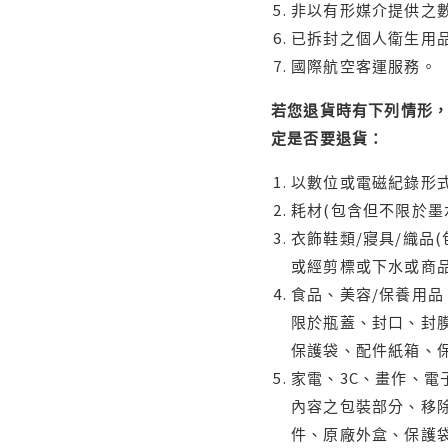
非以有形媒介提供之數
已拆封之個人衛生用品
國際航空客運服務。
若您退貨時有下列情形，
定是否要退貨：
以數位或電磁紀錄形式
耗材(包含但不限於墨
衣飾鞋類/寢具/織品
或經剪標或下水或商
食品、美容/保養用
限於瓶蓋、封口、封膜
保護袋、配件紙箱、
家電、3C、畫作、
內容之包裝部分、移除
件、原廠外盒、保護