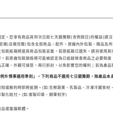
定，您享有商品貨到次日起七天猶豫期(含例假日)的權益(請
受潮)且需完整(包含全部商品、配件、原廠內外包裝、贈品及所
之包裝紙箱將退貨商品包裝妥當，若原紙箱已遺失，請另使用其
字。若原廠包裝損毀將可能被認定為已逾越檢查商品之必要程度，
品正確、外觀可接受，再行拆封，以免影響您的權利；若為產品
理例外情事適用準則」，下列商品不適用七日猶豫期，除產品本
短或解約時即將逾期。(如:生鮮蔬果、乳製品、冷凍冷藏食材、
製化給付。(如:客製印章、鋼筆刻字)
商品或電腦軟體。