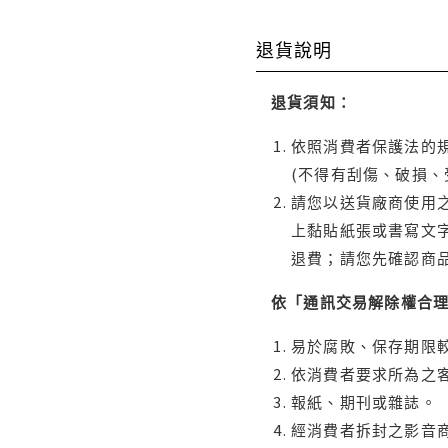
退貨說明
退貨須知：
依照消費者保護法的規
(不得有刮傷、破損、
請您以送貨廠商使用
上黏貼紙張或書寫文
退費；請您先確認商
依「通訊交易解除權合
易於腐敗、保存期限較
依消費者要求所為之客
報紙、期刊或雜誌。
經消費者拆封之影音