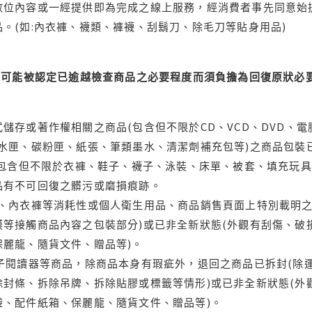
位內容或一經提供即為完成之線上服務，經消費者事先同意始提
。(如:內衣褲、襪類、褲襪、刮鬍刀、除毛刀等貼身用品)
可能被認定已逾越檢查商品之必要程度而須負擔為回復原狀必要
儲存或著作權相關之商品(包含但不限於CD、VCD、DVD、電
水匣、碳粉匣、紙張、筆類墨水、清潔劑補充包等)之商品包裝已
(包含但不限於衣褲、鞋子、襪子、泳裝、床單、被套、填充玩具
品有不可回復之髒污或磨損痕跡。
品、內衣褲等消耗性或個人衛生用品、商品銷售頁面上特別載明之
等接觸商品內容之包裝部分)或已非全新狀態(外觀有刮傷、破
保麗龍、隨貨文件、贈品等)。
電子閱讀器等商品，除商品本身有瑕疵外，退回之商品已拆封(除
封條、拆除吊牌、拆除貼膠或標籤等情形)或已非全新狀態(外
袋、配件紙箱、保麗龍、隨貨文件、贈品等)。