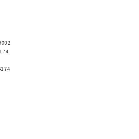
6002
174
5174