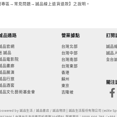
服專區→常見問題→誠品線上退貨退款】之說明。
誠品通路
營業據點
訂閱
誠品官網
台灣北部
誠品
迷
誠品
台灣中部
誠品
誠品電影院
台灣南部
全台
誠品畫廊
台灣東部
誠品展演
香港
誠品行旅
蘇州
關注
誠品酒窖
東京
誠品文化藝術基金會
吉隆坡
- powered by 誠品生活 / 誠品書店 / 誠品物流 | 誠品生活股份有限公司 (eslite Spect
52966 | 台灣台北市信義區松德路204號B1 服務電話：0800-666-798／+886-2-