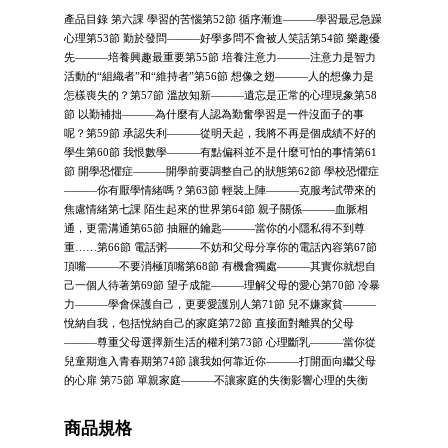
產品目錄 第六課 學習的苦惱第52節 循序漸進———學習最忌急躁
心理第53節 勤於發問———好學多問不會被人笑話第54節 樂趣優
先———培養興趣最重要第55節 培養注意力———注意力是智力
活動的“組織者”和“維持者”第56節 想像之翅———人的想像力是
怎樣喪失的？第57節 溫故知新———遺忘是正常的心理現象第58
節 以勤補拙———為什麼有人認為勤奮學習是一件沒面子的事
呢？第59節 承認失利———從明天起，我將不再是個成績不好的
學生第60節 我恨數學———有點偏科並不是什麼可怕的事情第61
節 開學恐懼症———開學前要調整自己的狀態第62節 學校恐懼症
———你有厭學情緒嗎？第63節 輕裝上陣———克服考試帶來的
焦慮情緒第七課 陌生起來的世界第64節 親子關係———血脈相
通，更需溝通第65節 抽屜的鑰匙———當你的小隱私得不到尊
重……第66節 電話粥———不妨和父母分享你的電話內容第67節
頂嘴———不要消極頂嘴第68節 有機會獨處———其實你就想自
己一個人待著第69節 望子成龍———理解父母的愛心第70節 冷暴
力———學會保護自己，更要愛護別人第71節 兒不嫌家貧———
悅納自我，包括悅納自己的家庭第72節 直接面對離異的父母
———尊重父母選擇新生活的權利第73節 心理斷乳———當你從
兒童期進入青春期第74節 讓我如何靠近你———打開面向繼父母
的心扉 第75節 單親家庭———不讓家庭的失衡影響心理的失衡
商品規格