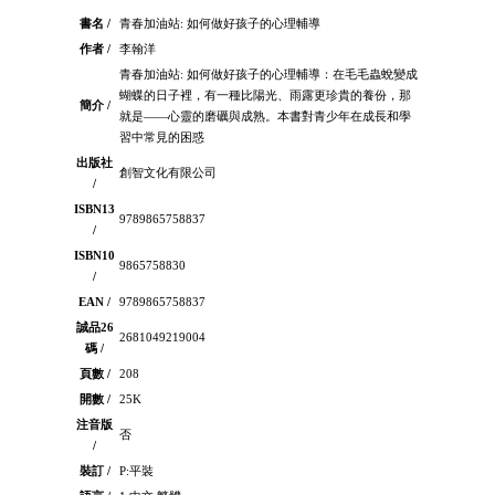
書名 /
青春加油站: 如何做好孩子的心理輔導
作者 /
李翰洋
青春加油站: 如何做好孩子的心理輔導：在毛毛蟲蛻變成
蝴蝶的日子裡，有一種比陽光、雨露更珍貴的養份，那
簡介 /
就是——心靈的磨礪與成熟。本書對青少年在成長和學
習中常見的困惑
出版社
創智文化有限公司
/
ISBN13
9789865758837
/
ISBN10
9865758830
/
EAN /
9789865758837
誠品26
2681049219004
碼 /
頁數 /
208
開數 /
25K
注音版
否
/
裝訂 /
P:平裝