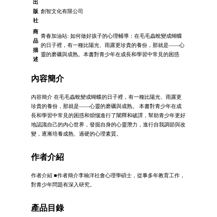
出
版
創智文化有限公司
社
商
青春加油站: 如何做好孩子的心理輔導：在毛毛蟲蛻變成蝴蝶
品
的日子裡，有一種比陽光、雨露更珍貴的養份，那就是——心
描
靈的磨礪與成熟。本書對青少年在成長和學習中常見的困惑
述
內容簡介
內容簡介 在毛毛蟲蛻變成蝴蝶的日子裡，有一種比陽光、雨露更
珍貴的養份，那就是——心靈的磨礪與成熟。 本書對青少年在成
長和學習中常見的困惑和煩惱進行了闡釋和破譯，幫助青少年更好
地認識自己的內心世界，發掘自身的心靈潛力，進行自我調節與改
變，逐漸培養成熟、過硬的心理素質。
作者介紹
作者介紹 ■作者簡介李翰洋社會心理學碩士，從事多年教育工作，
對青少年問題有深入研究。
產品目錄