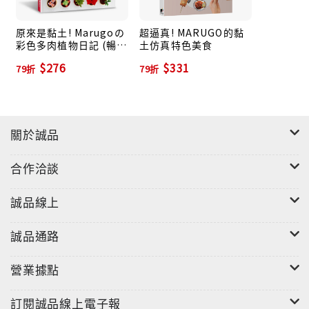
原來是黏土! Marugoの
超逼真! MARUGO的黏
彩色多肉植物日記 (暢銷
土仿真特色美食
版)
$276
$331
79折
79折
關於誠品
合作洽談
誠品線上
誠品通路
營業據點
訂閱誠品線上電子報