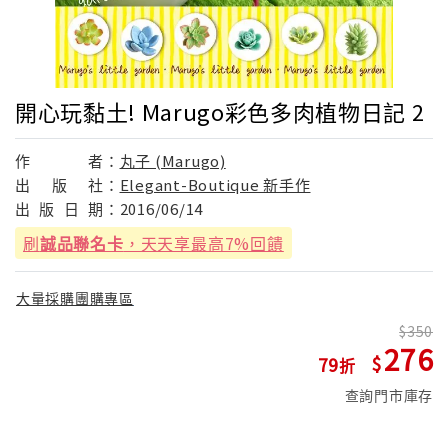
開心玩黏土! Marugo彩色多肉植物日記 2
作
者：
丸子 (Marugo)
出
版
社：
Elegant-Boutique 新手作
出
版
日
期：
2016/06/14
刷
誠品聯名卡
，天天享最高7%回饋
大量採購團購專區
350
276
79
查詢門市庫存