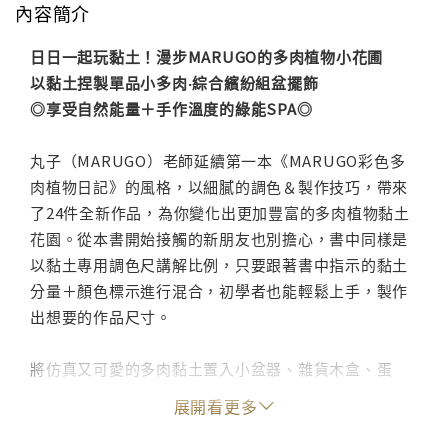
內容簡介
日日一起玩黏土！漫步MARUGO的多肉植物小花圃
以黏土捏製單品小多肉‧綜合繽紛組盆擺飾
◎享受自然能量＋手作溫度的綠能SPA◎
丸子（MARUGO）老師延續第一本《MARUGO彩色多
肉植物日記》的風格，以細膩的調色＆製作技巧，帶來
了24件全新作品，為你變化出更加豐富的多肉植物黏土
花園。從本書開始接觸的新朋友也別擔心，書中同樣是
以黏土專用調色尺講解比例，只要跟著書中指示的黏土
分量＋顏色標示進行混合，初學者也能輕鬆上手，製作
出想要的作品尺寸。
將仿真又可愛的多肉黏土置入小盆器、雜貨木盒、蛋
殼、木杓、杯碗……從手邊的現有的素材開始嘗試搭
展開看更多
配，就能出現令人驚喜的組合。歡迎參考丸子老師的組
盆idea，一起動手捏捏彩色黏土；以手作的溫度培育多