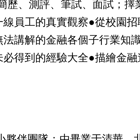
簡歷、測評、筆試、面試；擇
一線員工的真實觀察●從校園招
無法講解的金融各個子行業知識
未必得到的經驗大全●描繪金融
融小夥伴團隊：由畢業于清華、